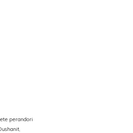
kete perandori
Dushanit,