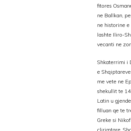
fitores Osmane
ne Ballkan, pe
ne historine e
lashte Iliro-S
vecanti ne zon
Shkaterrimi i 
e Shqiptareve 
me vete ne Epi
shekullit te 1
Latin u gjende
filluan qe te 
Greke si Nikof
clirimtare. Sh