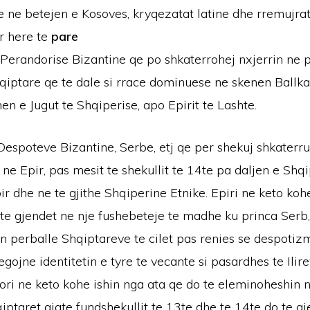
 ne betejen e Kosoves, kryqezatat latine dhe rremujrat
r here te
pare
 Perandorise Bizantine qe po shkaterrohej nxjerrin ne 
hqiptare qe te dale si rrace dominuese ne skenen Ballk
en e Jugut te Shqiperise, apo Epirit te Lashte.
Despoteve Bizantine, Serbe, etj qe per shekuj shkaterru
ne Epir, pas mesit te shekullit te 14te pa daljen e Shqi
r dhe ne te gjithe Shqiperine Etnike. Epiri ne keto koh
4te gjendet ne nje fushebeteje te madhe ku princa Serb,
n perballe Shqiptareve te cilet pas renies se despotiz
tregojne identitetin e tyre te vecante si pasardhes te Ili
ori ne keto kohe ishin nga ata qe do te eleminoheshin 
qiptaret gjate fundshekullit te 13te dhe te 14te do te g