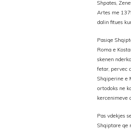
Shpates, Zenev
Artes me 1379
dalin fitues k
Pasiqe Shqipta
Roma e Kostand
skenen nderkom
fetar, pervec a
Shqiperine e 
ortodoks ne ka
kercenimeve q
Pas vdekjes se
Shqiptare qe 