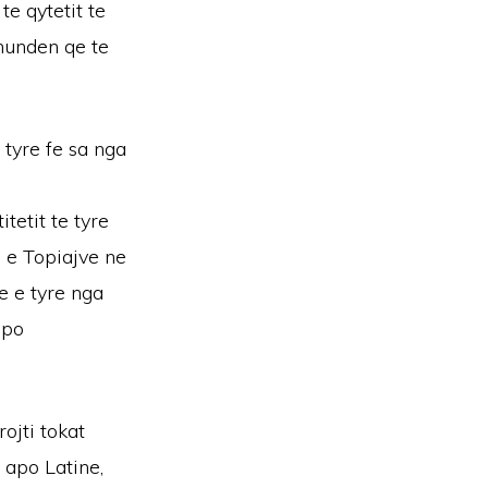
te qytetit te
munden qe te
 tyre fe sa nga
tetit te tyre
jo e Topiajve ne
e e tyre nga
apo
ojti tokat
 apo Latine,