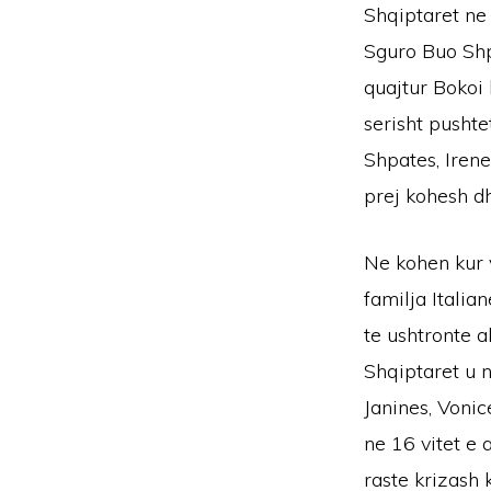
Shqiptaret ne 
Sguro Buo Shpa
quajtur Bokoi 
serisht pusht
Shpates, Irene
prej kohesh d
Ne kohen kur 
familja Itali
te ushtronte a
Shqiptaret u n
Janines, Vonic
ne 16 vitet e
raste krizash