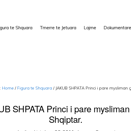
igura te Shquara
Tmerre te Jetuara
Lajme
Dokumentar
:
Home
/
Figura te Shquara
/
JAKUB SHPATA Princi i pare mysliman ç
B SHPATA Princi i pare myslima
Shqiptar.