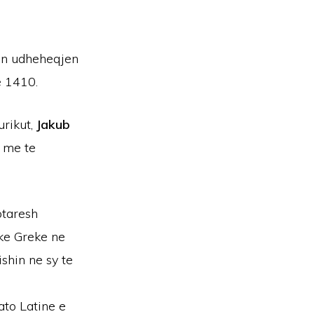
nen udheheqjen
e 1410.
urikut,
Jakub
 me te
ptaresh
ike Greke ne
ishin ne sy te
ato Latine e