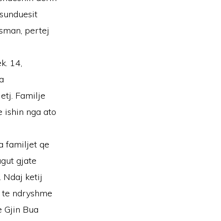
 sunduesit
sman, pertej
k. 14,
a
etj. Familje
 ishin nga ato
a familjet qe
gut gjate
. Ndaj ketij
ca te ndryshme
e Gjin Bua