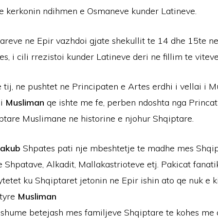
e kerkonin ndihmen e Osmaneve kunder Latineve.
tareve ne Epir vazhdoi gjate shekullit te 14 dhe 15te 
, i cili rrezistoi kunder Latineve deri ne fillim te vitev
 tij, ne pushtet ne Principaten e Artes erdhi i vellai i M
si
Musliman
qe ishte me fe, perben ndoshta nga Princat
tare Muslimane ne historine e njohur Shqiptare.
Jakub
Shpates pati nje mbeshtetje te madhe mes Shqi
te Shpatave, Alkadit, Mallakastrioteve etj. Pakicat fanat
tetet ku Shqiptaret jetonin ne Epir ishin ato qe nuk e k
 tyre
Musliman
s shume betejash mes familjeve Shqiptare te kohes me 