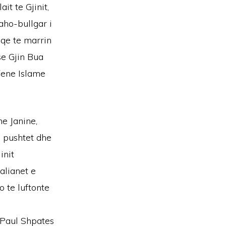
it te Gjinit,
laho-bullgar i
 qe te marrin
se Gjin Bua
 fene Islame
e Janine,
e pushtet dhe
init
alianet e
o te luftonte
e Paul Shpates