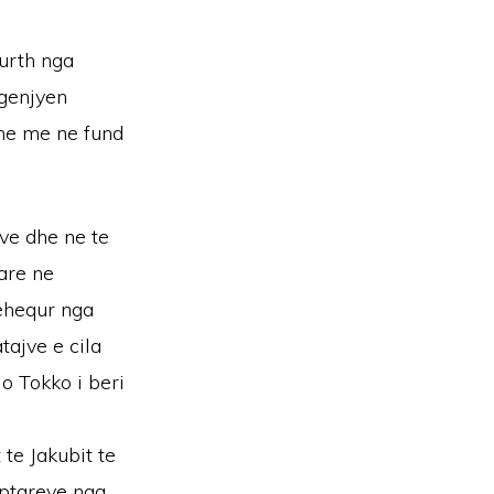
kurth nga
 genjyen
dhe me ne fund
ve dhe ne te
are ne
hehequr nga
tajve e cila
o Tokko i beri
 te Jakubit te
iptareve nga