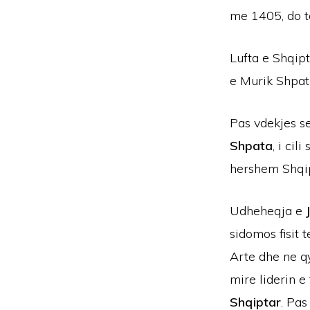
me 1405, do t
Lufta e Shqip
e Murik Shpates
Pas vdekjes se
Shpata
, i cili 
hershem Shqip
Udheheqja e
sidomos fisit 
Arte dhe ne qy
mire liderin e
Shqiptar
. Pa