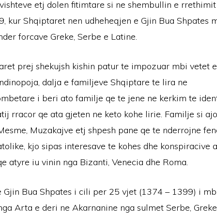
ishteve etj dolen fitimtare si ne shembullin e rrethimit 
, kur Shqiptaret nen udheheqjen e Gjin Bua Shpates 
under forcave Greke, Serbe e Latine.
ret prej shekujsh kishin patur te impozuar mbi vetet e
inopoja, dalja e familjeve Shqiptare te lira ne
betare i beri ato familje qe te jene ne kerkim te identi
tij rracor qe ata gjeten ne keto kohe lirie. Familje si a
Mesme, Muzakajve etj shpesh pane qe te nderrojne fen
tolike, kjo sipas interesave te kohes dhe konspiracive 
e atyre iu vinin nga Bizanti, Venecia dhe Roma.
 Gjin Bua Shpates i cili per 25 vjet (1374 – 1399) i mbr
nga Arta e deri ne Akarnanine nga sulmet Serbe, Greke