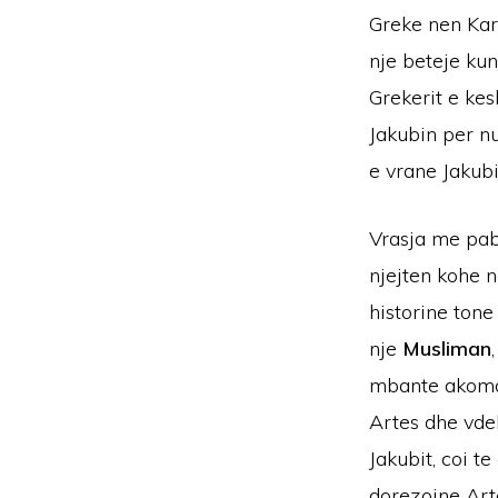
Greke nen Kar
nje beteje kun
Grekerit e kes
Jakubin per nu
e vrane Jakubi
Vrasja me pa
njejten kohe 
historine tone
nje
Musliman
mbante akoma 
Artes dhe vde
Jakubit, coi te
dorezojne Art