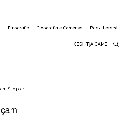
e
Etnografia
Gjeografia e Çamerise
Poezi Letersi
Show
CESHTJA CAME
Search
am Shqiptar.
n çam