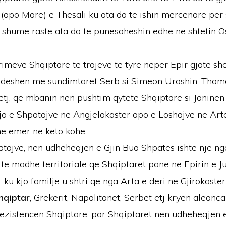
(apo More) e Thesali ku ata do te ishin mercenare per
e shume raste ata do te punesoheshin edhe ne shtetin O
rimeve Shqiptare te trojeve te tyre neper Epir gjate she
ndeshen me sundimtaret Serb si Simeon Uroshin, Thom
etj, qe mbanin nen pushtim qytete Shqiptare si Janinen 
jo e Shpatajve ne Angjelokaster apo e Loshajve ne Arte
ne emer ne keto kohe.
atajve, nen udheheqjen e Gjin Bua Shpates ishte nje ng
e madhe territoriale qe Shqiptaret pane ne Epirin e Ju
, ku kjo familje u shtri qe nga Arta e deri ne Gjirokaster
hqiptar
, Grekerit, Napolitanet, Serbet etj kryen alean
rrezistencen Shqiptare, por Shqiptaret nen udheheqjen 