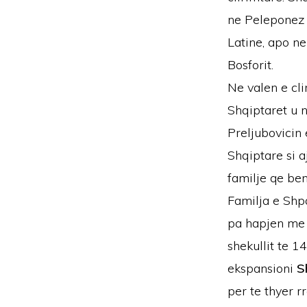
ne Peleponez 
Latine, apo n
Bosforit.
Ne valen e cli
Shqiptaret u 
Preljubovicin 
Shqiptare si a
familje qe be
Familja e Shp
pa hapjen me t
shekullit te 14
ekspansioni
S
per te thyer 