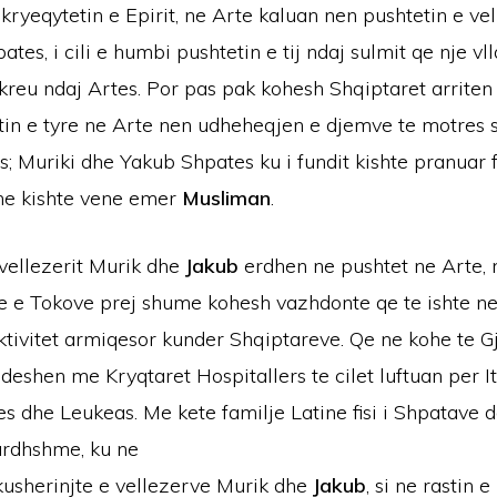
kryeqytetin e Epirit, ne Arte kaluan nen pushtetin e vella
tes, i cili e humbi pushtetin e tij ndaj sulmit qe nje vl
kreu ndaj Artes. Por pas pak kohesh Shqiptaret arriten
etin e tyre ne Arte nen udheheqjen e djemve te motres 
s; Muriki dhe Yakub Shpates ku i fundit kishte pranuar
he kishte vene emer
Musliman
.
vellezerit Murik dhe
Jakub
erdhen ne pushtet ne Arte, n
ane e Tokove prej shume kohesh vazhdonte qe te ishte n
ktivitet armiqesor kunder Shqiptareve. Qe ne kohe te Gj
deshen me Kryqtaret Hospitallers te cilet luftuan per It
es dhe Leukeas. Me kete familje Latine fisi i Shpatave d
 ardhshme, ku ne
 kusherinjte e vellezerve Murik dhe
Jakub
, si ne rastin 