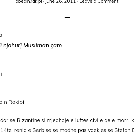
abedin.rakipi
·
June 26, 2011
·
Leave a Comment
a
i njohur]
Musliman
çam
i
din Rakipi
orise Bizantine si rrjedhoje e luftes civile qe e morri 
 14te, renia e Serbise se madhe pas vdekjes se Stefan 