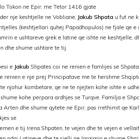
lo Tokon ne Epir, me Tetor 1416 gjate
der nje keshtjelle ne Vobliane,
Jakub
Shpata
u fut ne 
htjelles (keshtjellari quhej Papadhopulos) ne fjale qe e
mrin e ushtareve grek e latine qe ishte ne keshtjelle, 
n dhe shume ushtare te tij.
besi e
Jakub
Shpates coi ne renien e famlijes se Shpata
ne renien e nje prej Principatave me te hershme Shqipt
 te njohur kombetare, qe ne te njejten kohe ishte e ud
, shume kohe perpara ardhjes se Turqve. Familja e Shpa
Arten dhe shume qytete ne Epir, pas rrethimit qe Karl
kjes se
 emen e tij Irena Shpaten, te vejen dhe te vejen e vellait
en ndaj Latineve dhe te sjelli ne largimin e shume Shq