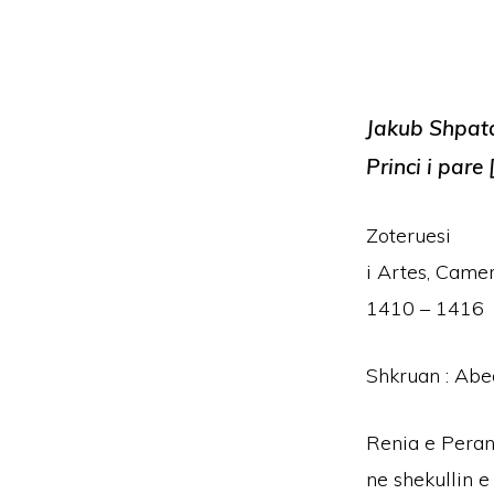
Jakub
Shpat
Princi
i
pare
[
Zoteruesi
i Artes, Camer
1410 – 1416
Shkruan : Abe
Renia e Perand
ne shekullin e