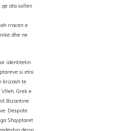
 qe ata sollen
pah rracen e
anike dhe ne
ar identitetin
ptareve si etni
e krizash te
 Vlleh, Grek e
mit Bizantine
reve. Despote
nga Shqiptaret
jendeshin derin