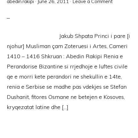
abedin.rakipi
·
June 26, 2011
·
Leave a Comment
Jakub Shpata Princi i pare [i
njohur] Musliman çam Zoteruesi i Artes, Cameri
1410 – 1416 Shkruan : Abedin Rakipi Renia e
Perandorise Bizantine si rrjedhoje e luftes civile
qe e morri kete perandori ne shekullin e 14te,
renia e Serbise se madhe pas vdekjes se Stefan
Dushanit, fitores Osmane ne betejen e Kosoves,
kryqezatat latine dhe […]