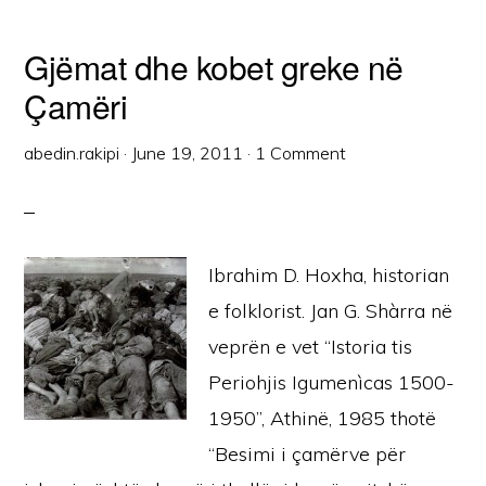
Gjëmat dhe kobet greke në
Çamëri
abedin.rakipi
·
June 19, 2011
·
1 Comment
Ibrahim D. Hoxha, historian
e folklorist. Jan G. Shàrra në
veprën e vet “Istoria tis
Periohjis Igumenìcas 1500-
1950”, Athinë, 1985 thotë
“Besimi i çamërve për