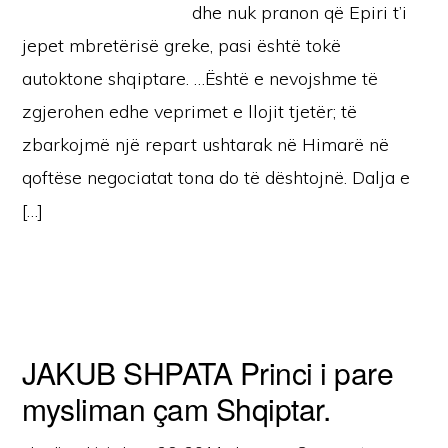
dhe nuk pranon që Epiri t’i
jepet mbretërisë greke, pasi është tokë
autoktone shqiptare. …Është e nevojshme të
zgjerohen edhe veprimet e llojit tjetër; të
zbarkojmë një repart ushtarak në Himarë në
qoftëse negociatat tona do të dështojnë. Dalja e
[…]
JAKUB SHPATA Princi i pare
mysliman çam Shqiptar.