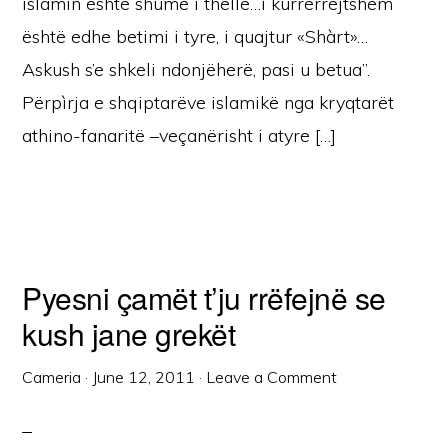
islamin është shumë i thellë…i kurrërrejtshëm
është edhe betimi i tyre, i quajtur «Shàrt»…
Askush s’e shkeli ndonjëherë, pasi u betua”.
Përpìrja e shqiptarëve islamikë nga kryqtarët
athino-fanaritë –veçanërisht i atyre […]
Pyesni çamët t’ju rrëfejnë se
kush jane grekët
Cameria
·
June 12, 2011
·
Leave a Comment