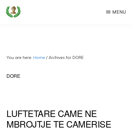
Skip
MENU
to
main
CAMERIA
Cameria
IME
content
Ime
-
Faqe
You are here:
Home
/
Archives for DORE
e
Dedikuar
DORE
Popullit
Cam
LUFTETARE CAME NE
MBROJTJE TE CAMERISE