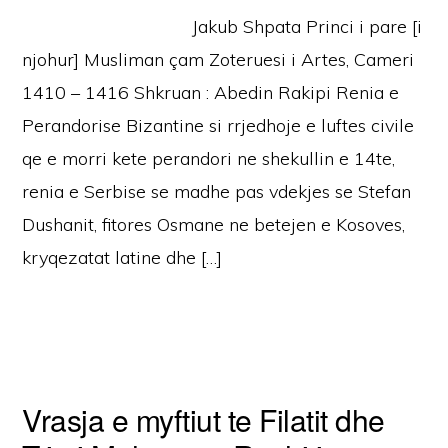
Jakub Shpata Princi i pare [i
njohur] Musliman çam Zoteruesi i Artes, Cameri
1410 – 1416 Shkruan : Abedin Rakipi Renia e
Perandorise Bizantine si rrjedhoje e luftes civile
qe e morri kete perandori ne shekullin e 14te,
renia e Serbise se madhe pas vdekjes se Stefan
Dushanit, fitores Osmane ne betejen e Kosoves,
kryqezatat latine dhe […]
Vrasja e myftiut te Filatit dhe