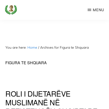
Skip
MENU
to
main
CAMERIA
Cameria
IME
content
Ime
-
Faqe
You are here:
Home
/
Archives for Figura te Shquara
e
Dedikuar
FIGURA TE SHQUARA
Popullit
Cam
ROLI I DIJETARËVE
MUSLIMANË NË