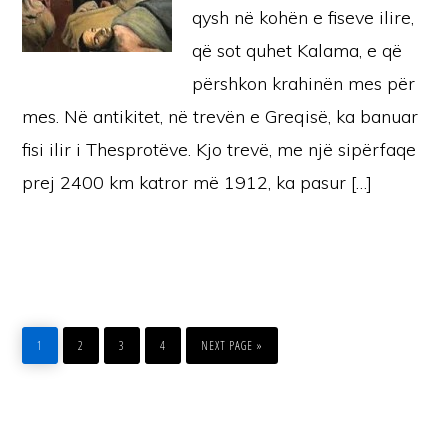
qysh në kohën e fiseve ilire,
që sot quhet Kalama, e që
përshkon krahinën mes për
mes. Në antikitet, në trevën e Greqisë, ka banuar
fisi ilir i Thesprotëve. Kjo trevë, me një sipërfaqe
prej 2400 km katror më 1912, ka pasur […]
PAGE
PAGE
PAGE
PAGE
GO
TO
1
2
3
4
NEXT PAGE »