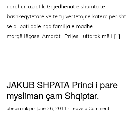
i ardhur, aziatik. Gojëdhënat e shumta të
bashkëqytetarë ve të tij vërtetojnë katërcipërisht
se ai pati dalë nga familja e madhe
margëllëçase, Amaràti. Prijësi luftarak më i […]
JAKUB SHPATA Princi i pare
mysliman çam Shqiptar.
abedin.rakipi
·
June 26, 2011
·
Leave a Comment