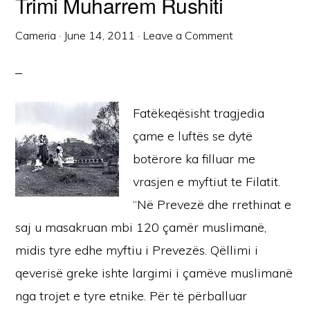
Trimi Muharrem Rushiti
Cameria
·
June 14, 2011
·
Leave a Comment
Fatëkeqësisht tragjedia
çame e luftës se dytë
botërore ka filluar me
vrasjen e myftiut te Filatit.
“Në Prevezë dhe rrethinat e
saj u masakruan mbi 120 çamër muslimanë,
midis tyre edhe myftiu i Prevezës. Qëllimi i
qeverisë greke ishte largimi i çamëve muslimanë
nga trojet e tyre etnike. Për të përballuar