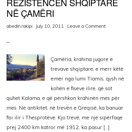
REZISTENCËN SHQIPTARE
NË ÇAMËRI
abedin.rakipi
·
July 10, 2011
·
Leave a Comment
Çamëria, krahina jugore e
trevave shqiptare, e merr këtë
emër nga lumi Tiamis, qysh në
kohën e fiseve ilire, që sot
quhet Kalama, e që përshkon krahinën mes për
mes. Në antikitet, në trevën e Greqisë, ka banuar
fisi ilir i Thesprotëve. Kjo trevë, me një sipërfaqe
prej 2400 km katror më 1912, ka pasur […]