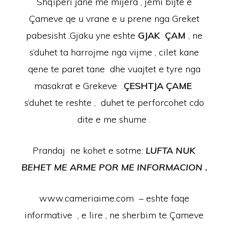
Shqiperi jane me mijera , jemi bijte e
Çameve qe u vrane e u prene nga Greket
pabesisht .Gjaku yne eshte
GJAK ÇAM
, ne
s’duhet ta harrojme nga vijme , cilet kane
qene te paret tane dhe vuajtet e tyre nga
masakrat e Grekeve .
ÇESHTJA ÇAME
s’duhet te reshte , duhet te perforcohet cdo
dite e me shume .
Prandaj ne kohet e sotme:
LUFTA NUK
BEHET ME ARME POR ME INFORMACION .
www.cameriaime.com – eshte faqe
informative , e lire , ne sherbim te Çameve