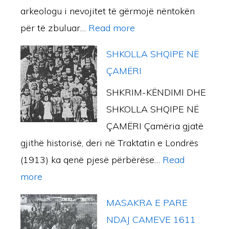
a
I
a
arkeologu i nevojitet të gërmojë nëntokën
t
i
r
m
P
m
:
për të zbuluar…
Read more
C
o
e
L
ë
A
a
i
r
O
SHKOLLA SHQIPE NË
v
r
m
i
i
M
ÇAMËRI
e
k
e
C
s
A
”
SHKRIM-KËNDIMI DHE
i
–
a
e
C
SHKOLLA SHQIPE NË
v
B
m
I
ÇAMËRI Çamëria gjatë
a
a
e
S
gjithë historisë, deri në Traktatin e Londrës
t
k
r
Ë
(1913) ka qenë pjesë përbërëse…
Read
d
l
i
A
:
more
h
l
s
M
S
e
a
e
MASAKRA E PARE
E
H
B
v
NDAJ CAMEVE 1611
R
K