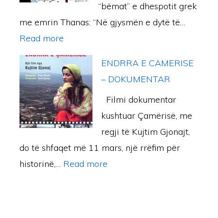
“bëmat” e dhespotit grek
M
A
V
me emrin Thanas: “Në gjysmën e dytë të…
E
N
I
:
Read more
T
G
T
D
E
A
I
ENDRRA E CAMERISE
O
G
S
1
– DOKUMENTAR
S
J
H
8
Filmi dokumentar
J
E
Q
5
kushtuar Çamërisë, me
A
N
I
4
regji të Kujtim Gjonajt,
E
O
P
do të shfaqet më 11 mars, një rrëfim për
Z
C
T
:
historinë,…
Read more
E
I
A
E
Z
D
R
N
Ë
I
E
D
E
T