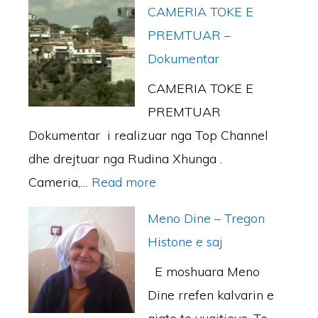
J
P
A
ë
CAMERIA TOKE E
I
E
A
M
s
PREMTUAR –
L
T
R
Ë
f
Dokumentar
A
Ë
E
R
l
CAMERIA TOKE E
T
Ç
N
I
a
PREMTUAR
I
Ë
D
s
Dokumentar i realizuar nga Top Channel
.
S
A
i
dhe drejtuar nga Rudina Xhunga .
K
H
J
n
:
Cameria,…
Read more
r
T
C
Ç
C
y
J
A
Meno Dine – Tregon
a
A
e
E
M
Histone e saj
m
M
q
S
E
ë
E moshuara Meno
E
e
Ç
V
r
Dine rrefen kalvarin e
R
n
A
E
i