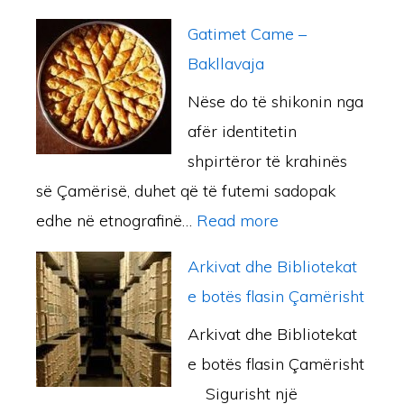
e
–
I
m
i
A
h
Gatimet Came –
I
n
b
i
G
M
p
Bakllavaja
t
g
r
s
j
E
ë
a
Nëse do të shikonin nga
a
a
h
e
R
r
l
afër identitetin
S
h
t
o
I
n
i
shpirtëror të krahinës
a
i
g
K
g
n
së Çamërisë, duhet që të futemi sadopak
l
m
r
Ë
u
ë
:
edhe në etnografinë…
Read more
i
P
a
S
l
G
B
a
f
D
j
Arkivat dhe Bibliotekat
a
o
s
i
H
e
e botës flasin Çamërisht
t
l
h
k
E
n
Arkivat dhe Bibliotekat
i
l
a
i
I
e
e botës flasin Çamërisht
m
a
H
C
D
ç
Sigurisht një
e
t
e