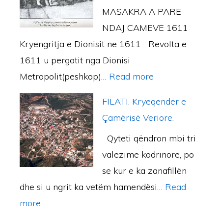
i
a
I
MASAKRA A PARE
O
b
j
K
NDAJ CAMEVE 1611
L
l
a
A
Kryengritja e Dionisit ne 1611 Revolta e
L
i
N
1611 u pergatit nga Dionisi
A
o
E
:
Metropolit(peshkop)…
Read more
S
t
N
M
H
e
FILATI. Kryeqendër e
Ë
A
Q
k
Çamërisë Veriore.
M
S
I
a
Qyteti qëndron mbi tri
B
A
P
t
valëzime kodrinore, po
R
K
E
e
se kur e ka zanafillën
O
R
N
b
dhe si u ngrit ka vetëm hamendësi…
Read
J
A
Ë
o
:
more
T
E
Ç
t
F