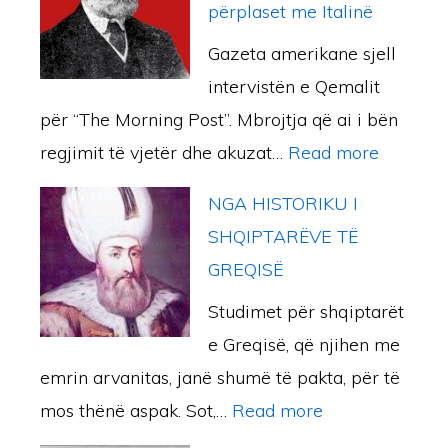
(
r
përplaset me Italinë
I
a
S
a
Gazeta amerikane sjell
I
s
T
n
intervistën e Qemalit
D
h
U
g
për “The Morning Post”. Mbrojtja që ai i bën
I
t
D
a
:
regjimit të vjetër dhe akuzat…
Read more
J
m
I
Ç
I
E
e
M
NGA HISTORIKU I
a
s
T
g
K
SHQIPTARËVE TË
m
m
A
r
O
GREQISË
e
a
R
e
M
r
Studimet për shqiptarët
i
Ë
k
P
i
e Greqisë, që njihen me
l
V
e
A
a
emrin arvanitas, janë shumë të pakta, për të
Q
E
k
R
:
mos thënë aspak. Sot,…
Read more
e
M
ë
A
N