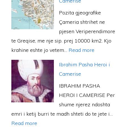
A
Camerise
M
e
I
l
E
n
R
E
n
S
Pozita gjeografike
o
Q
e
E
T
ç
H
Çameria shtrihet ne
n
I
,
N
D
a
Q
pjesen Veriperendimore
i
S
p
Ë
H
m
I
te Greqise, me nje sip. prej 10000 km2. Kjo
d
Ë
ë
Ç
E
e
:
P
krahine eshte jo vetem…
Read more
h
r
A
F
p
P
T
u
p
Ibrahim Pasha Heroi i
M
A
ë
o
A
n
l
Camerise
Ë
S
r
z
R
ë
a
R
H
IBRAHIM PASHA
f
i
Ë
n
s
I
I
HEROI I CAMERISE Per
u
c
V
d
e
Z
shume njerez ndoshta
n
i
E
h
t
M
emri i ketij burri te madh shteti do te jete i…
d
o
T
e
m
I
:
Read more
i
n
E
s