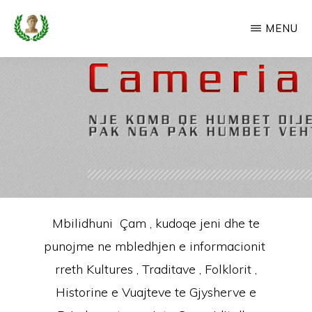
Skip
MENU
to
main
CAMERIA
Cameria
IME
content
Ime
-
Faqe
e
Dedikuar
Popullit
Mbilidhuni Çam , kudoqe jeni dhe te
Cam
punojme ne mbledhjen e informacionit
rreth Kultures , Traditave , Folklorit ,
Historine e Vuajteve te Gjysherve e