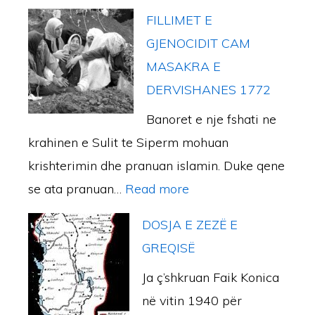
M
A
j
FILLIMET E
A
M
GJENOCIDIT CAM
S
,
MASAKRA E
A
F
DERVISHANES 1772
K
A
Banoret e nje fshati ne
R
Z
krahinen e Sulit te Siperm mohuan
A
A
krishterimin dhe pranuan islamin. Duke qene
T
E
:
se ata pranuan…
Read more
E
K
F
K
A
DOSJA E ZEZË E
I
R
T
GREQISË
L
Y
E
Ja ç’shkruan Faik Konica
L
E
R
në vitin 1940 për
I
R
T