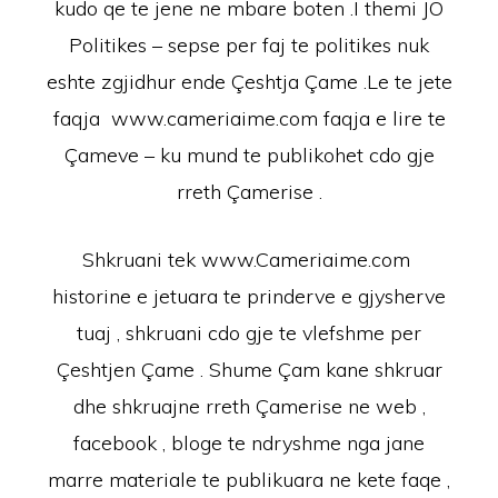
kudo qe te jene ne mbare boten .I themi JO
Politikes – sepse per faj te politikes nuk
eshte zgjidhur ende Çeshtja Çame .Le te jete
faqja www.cameriaime.com faqja e lire te
Çameve – ku mund te publikohet cdo gje
rreth Çamerise .
Shkruani tek www.Cameriaime.com
historine e jetuara te prinderve e gjysherve
tuaj , shkruani cdo gje te vlefshme per
Çeshtjen Çame . Shume Çam kane shkruar
dhe shkruajne rreth Çamerise ne web ,
facebook , bloge te ndryshme nga jane
marre materiale te publikuara ne kete faqe ,