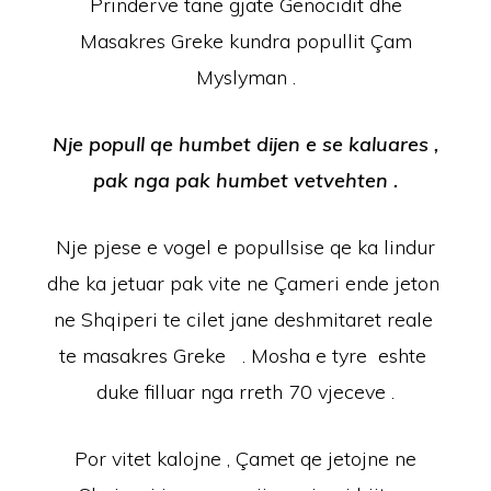
Prinderve tane gjate Genocidit dhe
Masakres Greke kundra popullit Çam
Myslyman .
Nje popull qe humbet dijen e se kaluares ,
pak nga pak humbet vetvehten .
Nje pjese e vogel e popullsise qe ka lindur
dhe ka jetuar pak vite ne Çameri ende jeton
ne Shqiperi te cilet jane deshmitaret reale
te masakres Greke . Mosha e tyre eshte
duke filluar nga rreth 70 vjeceve .
Por vitet kalojne , Çamet qe jetojne ne