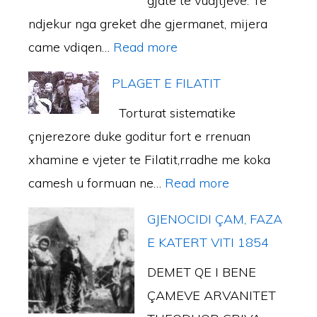
gjate te vuajtjeve. Te
I
d
M
1
s
ndjekur nga greket dhe gjermanet, mijera
A
ë
E
6
h
:
came vdiqen…
Read more
T
r
(
1
t
M
O
e
1
1
PLAGET E FILATIT
e
K
Ç
9
Torturat sistematike
n
E
a
1
çnjerezore duke goditur fort e rrenuan
o
E
m
8
xhamine e vjeter te Filatit,rradhe me koka
D
P
ë
-
:
camesh u formuan ne…
Read more
i
R
r
1
P
n
E
i
GJENOCIDI ÇAM, FAZA
9
L
e
M
s
E KATERT VITI 1854
4
A
–
T
ë
5
DEMET QE I BENE
G
T
U
V
)
ÇAMEVE ARVANITET
E
r
A
e