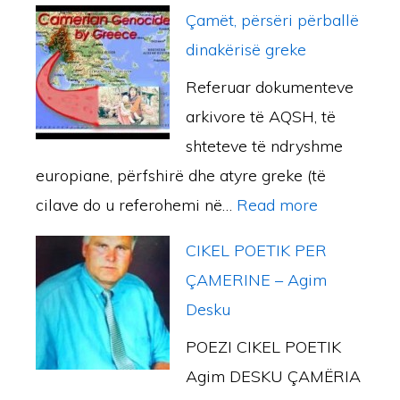
S
M
Çamët, përsëri përballë
h
I
dinakërisë greke
t
S
Referuar dokumenteve
r
H
arkivore të AQSH, të
e
Q
shteteve të ndryshme
m
I
europiane, përfshirë dhe atyre greke (të
b
P
:
cilave do u referohemi në…
Read more
ë
T
Ç
r
A
CIKEL POETIK PER
a
i
R
ÇAMERINE – Agim
m
m
D
Desku
ë
e
H
POEZI CIKEL POETIK
t
t
E
Agim DESKU ÇAMËRIA
,
ë
…