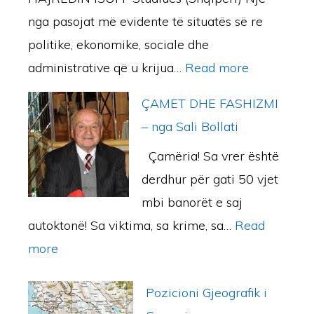
a
H
r
S
e
nga pasojat më evidente të situatës së re
e
Q
a
T
s
politike, ekonomike, sociale dhe
K
I
n
E
h
:
administrative që u krijua…
Read more
o
P
d
N
u
K
m
T
o
ÇAMET DHE FASHIZMI
C
a
O
b
A
r
– nga Sali Bollati
Ë
j
N
e
R
i
N
Çamëria! Sa vrer është
ë
T
v
Ë
s
S
derdhur për gati 50 vjet
ç
R
e
V
ë
H
mbi banorët e saj
ë
I
:
E
O
Q
autoktonë! Sa viktima, sa krime, sa…
Read
s
B
“
T
t
I
:
more
h
U
N
Ë
o
P
Ç
t
T
d
G
m
T
Pozicioni Gjeografik i
A
j
I
a
R
a