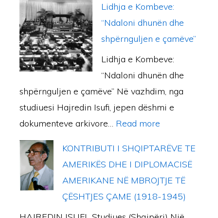
m
U
r
Lidhja e Kombeve:
T
G
a
S
k
“Ndaloni dhunën dhe
I
A
l
L
o
shpërnguljen e çamëve”
V
H
i
I
n
)
Lidhja e Kombeve:
I
,
M
t
“Ndaloni dhunën dhe
S
b
A
ë
shpërnguljen e çamëve” Në vazhdim, nga
T
e
N
z
studiuesi Hajredin Isufi, jepen dëshmi e
O
s
Ë
h
:
dokumenteve arkivore…
Read more
R
n
N
d
L
I
i
Ë
KONTRIBUTI I SHQIPTARËVE TE
u
i
K
k
R
AMERIKËS DHE I DIPLOMACISË
k
d
U
i
E
AMERIKANE NË MBROJTJE TË
i
h
I
P
Z
ÇËSHTJES ÇAME (1918-1945)
d
j
S
e
I
h
HAJREDIN ISUFI Studiues (Shqipëri) Një