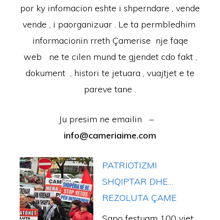
por ky infomacion eshte i shperndare , vende
vende , i paorganizuar . Le ta permbledhim
informacionin rreth Çamerise nje faqe
web ne te cilen mund te gjendet cdo fakt ,
dokument , histori te jetuara , vuajtjet e te
pareve tane .
Ju presim ne emailin –
info@cameriaime.com
PATRIOTIZMI
SHQIPTAR DHE…
REZOLUTA ÇAME
Sapo festuam 100 vjet