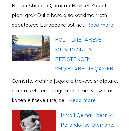
Rakipi Shoqata Çameria Bruksel Zbulohet
A
s
plani grek Duke bere disa kerkime rreth
D
-
:
deputeteve Europeane sot ne…
Read more
H
P
M
E
o
ROLI I DIJETARËVE
i
P
e
MUSLIMANË NË
n
A
z
REZISTENCËN
i
L
i
SHQIPTARE NË ÇAMËRI
s
E
t
Çamëria, krahina jugore e trevave shqiptare,
t
S
e
e merr këtë emër nga lumi Tiamis, qysh në
r
T
v
:
kohën e fiseve ilire, që…
Read more
i
I
j
R
a
N
e
Ismail Qemali, besnik i
O
e
A
t
Perandorisë Otomane,
L
j