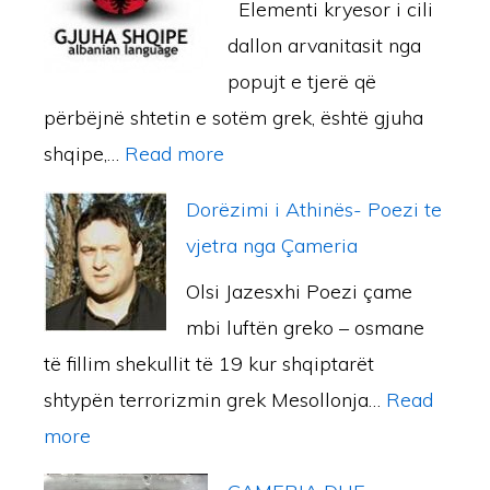
Elementi kryesor i cili
t
P
ë
r
dallon arvanitasit nga
ë
E
d
i
popujt e tjerë që
ç
R
i
t
përbëjnë shtetin e sotëm grek, është gjuha
a
Ç
n
n
:
shqipe,…
Read more
m
A
a
g
G
e
M
k
Dorëzimi i Athinës- Poezi te
a
J
,
E
ë
vjetra nga Çameria
A
U
b
R
r
k
Olsi Jazesxhi Poezi çame
H
u
I
i
a
mbi luftën greko – osmane
A
k
N
s
d
të fillim shekullit të 19 kur shqiptarët
S
u
E
ë
e
shtypën terrorizmin grek Mesollonja…
Read
H
r
–
g
m
:
more
Q
i
A
r
i
D
I
a