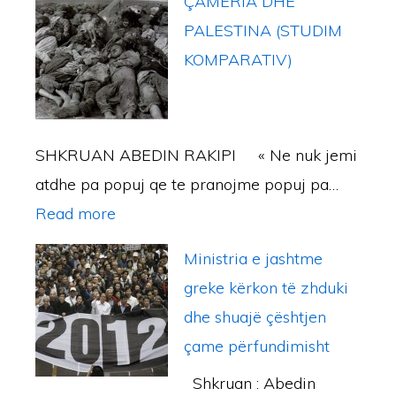
g
ÇAMERIA DHE
e
a
o
P
e
i
PALESTINA (STUDIM
k
e
r
E
p
m
KOMPARATIV)
e
A
ë
N
a
D
t
z
Ë
s
e
h
i
P
h
s
SHKRUAN ABEDIN RAKIPI « Ne nuk jemi
i
m
Ë
o
k
atdhe pa popuj qe te pranojme popuj pa…
n
i
R
q
u
:
Read more
ë
i
S
e
Ç
s
A
H
Ministria e jashtme
A
t
E
greke kërkon të zhduki
M
h
K
dhe shuajë çështjen
E
i
U
çame përfundimisht
R
n
J
Shkruan : Abedin
I
ë