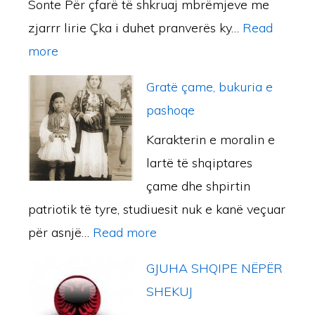
Sonte Për çfarë të shkruaj mbrëmjeve me
p
h
R
zjarrr lirie Çka i duhet pranverës ky…
Read
ë
i
E
:
more
r
s
Z
C
s
t
O
Gratë çame, bukuria e
I
ë
o
L
pashoqe
K
r
r
U
Karakterin e moralin e
E
i
i
T
lartë të shqiptares
L
p
s
A
çame dhe shpirtin
P
ë
ë
Ç
patriotik të tyre, studiuesit nuk e kanë veçuar
O
r
s
A
:
për asnjë…
Read more
E
b
ë
M
G
T
a
E
GJUHA SHQIPE NËPËR
E
r
I
l
p
SHEKUJ
a
K
l
i