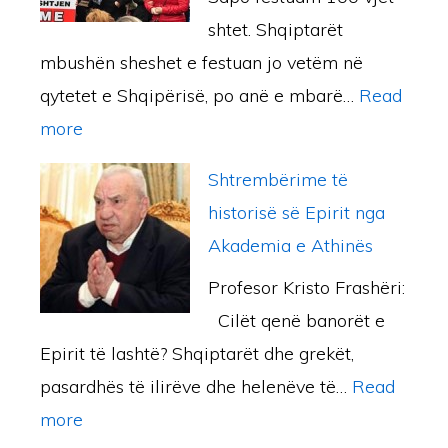
shtet. Shqiptarët
mbushën sheshet e festuan jo vetëm në
qytetet e Shqipërisë, po anë e mbarë…
Read
:
more
P
Shtrembërime të
A
historisë së Epirit nga
T
Akademia e Athinës
R
Profesor Kristo Frashëri:
I
Cilët qenë banorët e
O
Epirit të lashtë? Shqiptarët dhe grekët,
T
pasardhës të ilirëve dhe helenëve të…
Read
I
:
more
Z