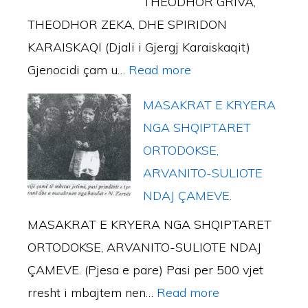
THEODHOR GRIVA,
T
e
R
r
THEODHOR ZEKA, DHE SPIRIDON
E
g
–
i
KARAISKAQI (Djali i Gjergj Karaiskaqit)
F
o
D
o
:
Gjenocidi çam u…
Read more
I
n
o
r
G
L
H
k
MASAKRAT E KRYERA
e
J
A
i
u
NGA SHQIPTARET
.
E
T
s
m
ORTODOKSE,
N
I
t
e
ARVANITO-SULIOTE
O
T
o
n
NDAJ ÇAMEVE.
C
n
t
MASAKRAT E KRYERA NGA SHQIPTARET
I
e
a
ORTODOKSE, ARVANITO-SULIOTE NDAJ
D
e
r
ÇAMEVE. (Pjesa e pare) Pasi per 500 vjet
I
s
:
rresht i mbajtem nen…
Read more
Ç
a