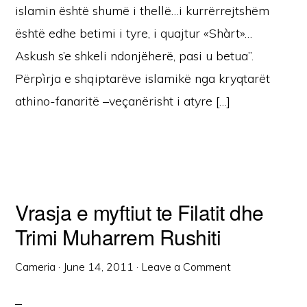
islamin është shumë i thellë…i kurrërrejtshëm
është edhe betimi i tyre, i quajtur «Shàrt»…
Askush s’e shkeli ndonjëherë, pasi u betua”.
Përpìrja e shqiptarëve islamikë nga kryqtarët
athino-fanaritë –veçanërisht i atyre […]
Vrasja e myftiut te Filatit dhe
Trimi Muharrem Rushiti
Cameria
·
June 14, 2011
·
Leave a Comment