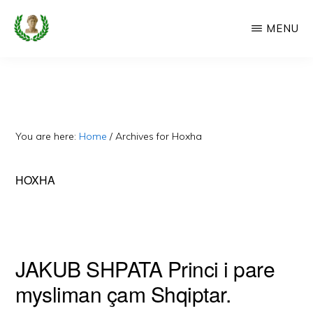
Skip
MENU
to
main
CAMERIA
Cameria
IME
content
Ime
-
Faqe
You are here:
Home
/
Archives for Hoxha
e
Dedikuar
HOXHA
Popullit
Cam
JAKUB SHPATA Princi i pare
mysliman çam Shqiptar.