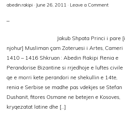
abedin.rakipi
·
June 26, 2011
·
Leave a Comment
Jakub Shpata Princi i pare [i
njohur] Musliman çam Zoteruesi i Artes, Cameri
1410 – 1416 Shkruan : Abedin Rakipi Renia e
Perandorise Bizantine si rrjedhoje e luftes civile
qe e morri kete perandori ne shekullin e 14te,
renia e Serbise se madhe pas vdekjes se Stefan
Dushanit, fitores Osmane ne betejen e Kosoves,
kryqezatat latine dhe […]