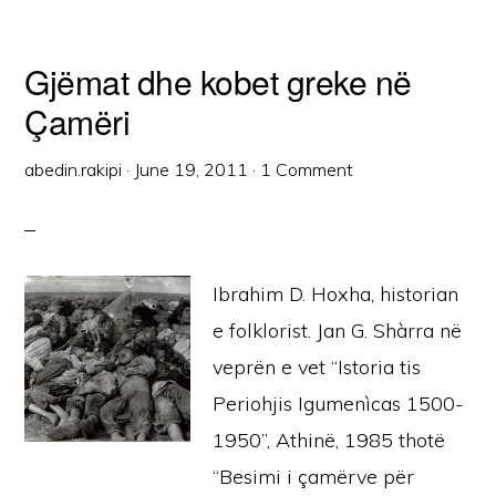
Gjëmat dhe kobet greke në
Çamëri
abedin.rakipi
·
June 19, 2011
·
1 Comment
Ibrahim D. Hoxha, historian
e folklorist. Jan G. Shàrra në
veprën e vet “Istoria tis
Periohjis Igumenìcas 1500-
1950”, Athinë, 1985 thotë
“Besimi i çamërve për