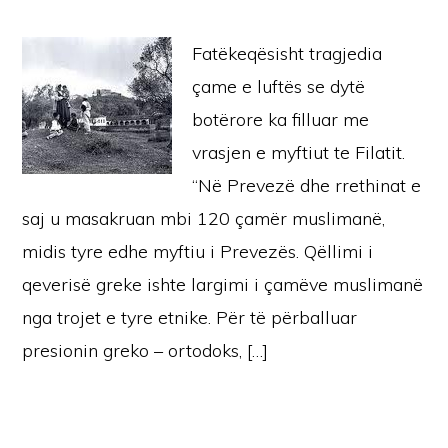
Fatëkeqësisht tragjedia
çame e luftës se dytë
botërore ka filluar me
vrasjen e myftiut te Filatit.
“Në Prevezë dhe rrethinat e
saj u masakruan mbi 120 çamër muslimanë,
midis tyre edhe myftiu i Prevezës. Qëllimi i
qeverisë greke ishte largimi i çamëve muslimanë
nga trojet e tyre etnike. Për të përballuar
presionin greko – ortodoks, […]