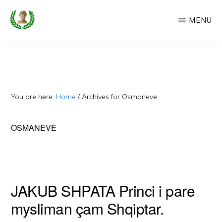
Skip
MENU
to
main
CAMERIA
Cameria
IME
content
Ime
-
Faqe
You are here:
Home
/
Archives for Osmaneve
e
Dedikuar
OSMANEVE
Popullit
Cam
JAKUB SHPATA Princi i pare
mysliman çam Shqiptar.