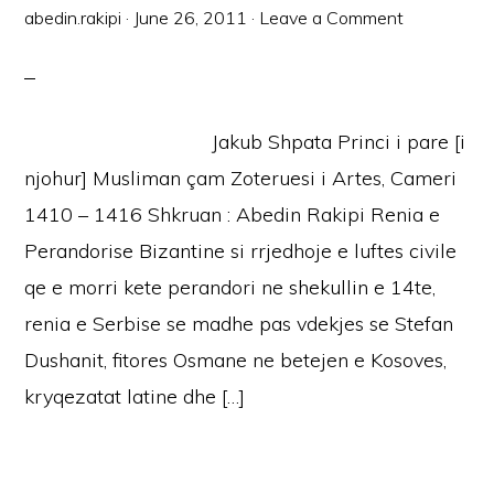
abedin.rakipi
·
June 26, 2011
·
Leave a Comment
Jakub Shpata Princi i pare [i
njohur] Musliman çam Zoteruesi i Artes, Cameri
1410 – 1416 Shkruan : Abedin Rakipi Renia e
Perandorise Bizantine si rrjedhoje e luftes civile
qe e morri kete perandori ne shekullin e 14te,
renia e Serbise se madhe pas vdekjes se Stefan
Dushanit, fitores Osmane ne betejen e Kosoves,
kryqezatat latine dhe […]