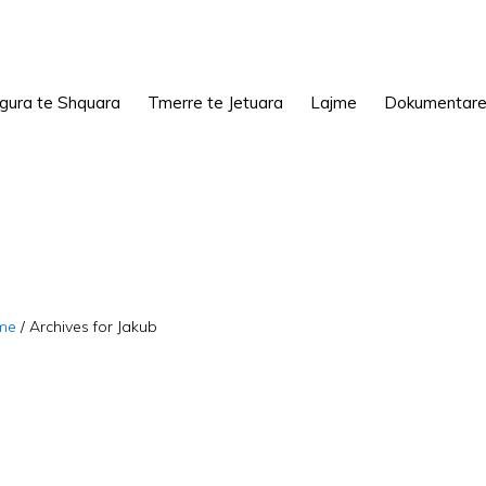
igura te Shquara
Tmerre te Jetuara
Lajme
Dokumentar
me
/
Archives for Jakub