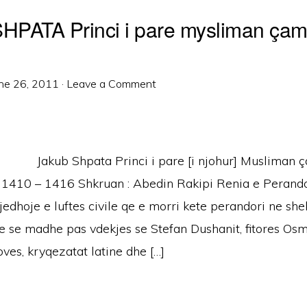
PATA Princi i pare mysliman ça
ne 26, 2011
·
Leave a Comment
Jakub Shpata Princi i pare [i njohur] Musliman 
 1410 – 1416 Shkruan : Abedin Rakipi Renia e Perand
rjedhoje e luftes civile qe e morri kete perandori ne she
se se madhe pas vdekjes se Stefan Dushanit, fitores Os
ves, kryqezatat latine dhe […]