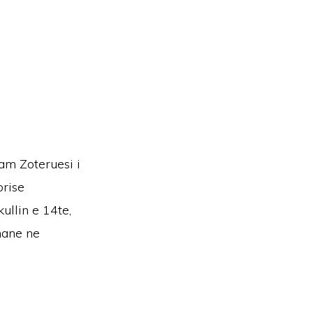
m
çam Zoteruesi i
orise
kullin e 14te,
mane ne