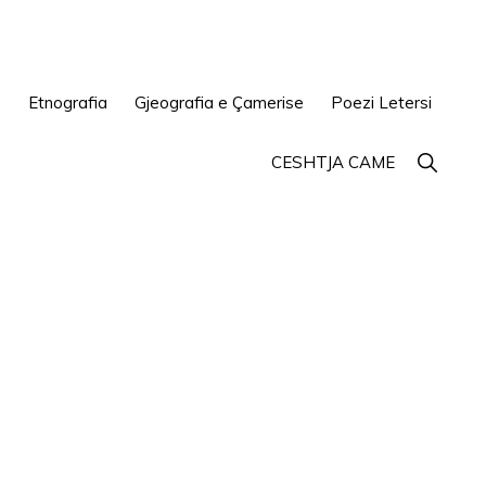
e
Etnografia
Gjeografia e Çamerise
Poezi Letersi
Show
CESHTJA CAME
Search