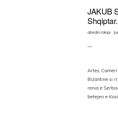
JAKUB SH
Shqiptar.
abedin.rakipi
·
Ju
Artes, Cameri
Bizantine si r
renia e Serbi
betejen e Koso