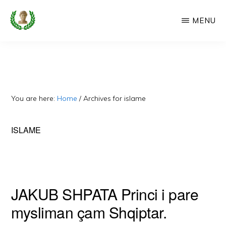
Skip
MENU
to
main
CAMERIA
Cameria
IME
content
Ime
-
Faqe
You are here:
Home
/
Archives for islame
e
Dedikuar
ISLAME
Popullit
Cam
JAKUB SHPATA Princi i pare
mysliman çam Shqiptar.