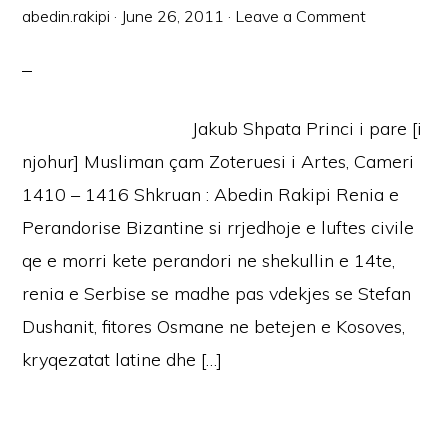
abedin.rakipi
·
June 26, 2011
·
Leave a Comment
Jakub Shpata Princi i pare [i
njohur] Musliman çam Zoteruesi i Artes, Cameri
1410 – 1416 Shkruan : Abedin Rakipi Renia e
Perandorise Bizantine si rrjedhoje e luftes civile
qe e morri kete perandori ne shekullin e 14te,
renia e Serbise se madhe pas vdekjes se Stefan
Dushanit, fitores Osmane ne betejen e Kosoves,
kryqezatat latine dhe […]