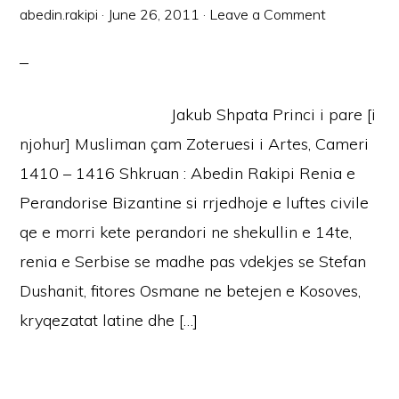
abedin.rakipi
·
June 26, 2011
·
Leave a Comment
Jakub Shpata Princi i pare [i
njohur] Musliman çam Zoteruesi i Artes, Cameri
1410 – 1416 Shkruan : Abedin Rakipi Renia e
Perandorise Bizantine si rrjedhoje e luftes civile
qe e morri kete perandori ne shekullin e 14te,
renia e Serbise se madhe pas vdekjes se Stefan
Dushanit, fitores Osmane ne betejen e Kosoves,
kryqezatat latine dhe […]