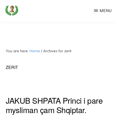
Skip
MENU
to
main
CAMERIA
Cameria
IME
content
Ime
-
Faqe
You are here:
Home
/
Archives for zerit
e
Dedikuar
ZERIT
Popullit
Cam
JAKUB SHPATA Princi i pare
mysliman çam Shqiptar.