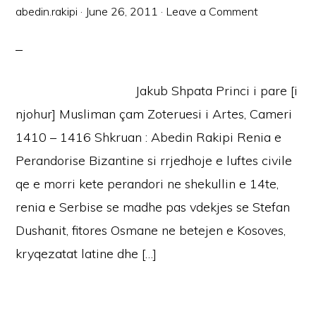
abedin.rakipi
·
June 26, 2011
·
Leave a Comment
Jakub Shpata Princi i pare [i
njohur] Musliman çam Zoteruesi i Artes, Cameri
1410 – 1416 Shkruan : Abedin Rakipi Renia e
Perandorise Bizantine si rrjedhoje e luftes civile
qe e morri kete perandori ne shekullin e 14te,
renia e Serbise se madhe pas vdekjes se Stefan
Dushanit, fitores Osmane ne betejen e Kosoves,
kryqezatat latine dhe […]