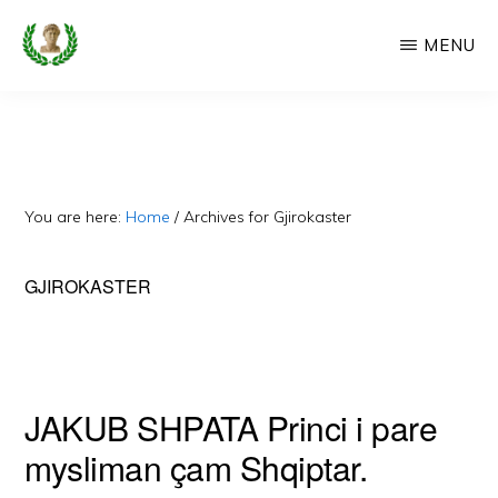
Skip
MENU
to
main
CAMERIA
Cameria
IME
content
Ime
-
Faqe
You are here:
Home
/
Archives for Gjirokaster
e
Dedikuar
GJIROKASTER
Popullit
Cam
JAKUB SHPATA Princi i pare
mysliman çam Shqiptar.