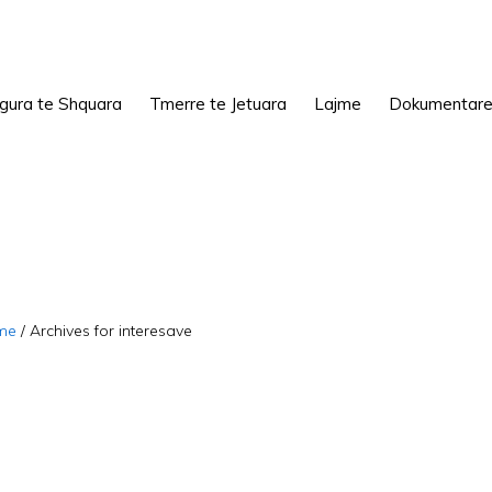
igura te Shquara
Tmerre te Jetuara
Lajme
Dokumentar
me
/
Archives for interesave