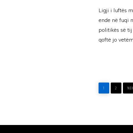
Ligji i luftës
ende në fuqi n
politikës së t
qoftë jo vetëm
PAGE
PAGE
GO
TO
1
2
NEX