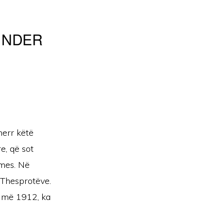
 NDER
merr këtë
e, që sot
mes. Në
i Thesprotëve.
r më 1912, ka