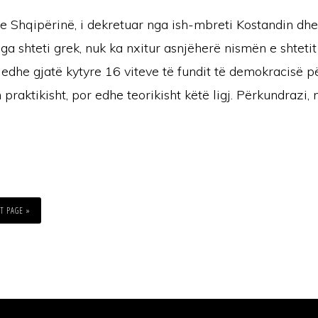
 me Shqipërinë, i dekretuar nga ish-mbreti Kostandin dhe
ga shteti grek, nuk ka nxitur asnjëherë nismën e shtetit
ij edhe gjatë kytyre 16 viteve të fundit të demokracisë p
 praktikisht, por edhe teorikisht këtë ligj. Përkundrazi,
T PAGE »