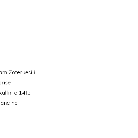
m
çam Zoteruesi i
orise
kullin e 14te,
mane ne