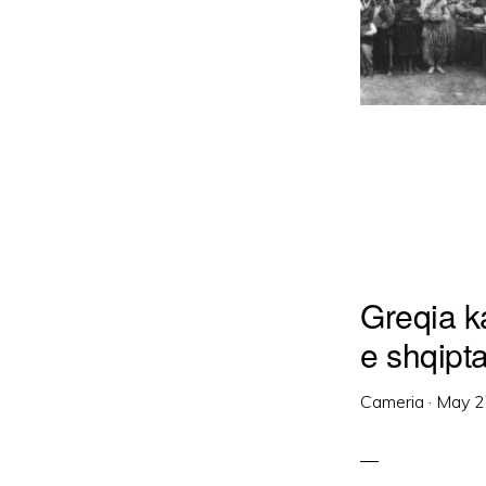
Greqia ka
e shqipt
Cameria
·
May 2