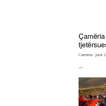
Çamëria 
tjetërsu
Cameria
·
June 