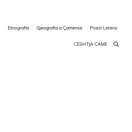
e
Etnografia
Gjeografia e Çamerise
Poezi Letersi
Show
CESHTJA CAME
Search