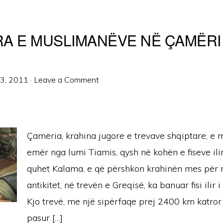
A E MUSLIMANËVE NË ÇAMËRI
13, 2011
·
Leave a Comment
Çamëria, krahina jugore e trevave shqiptare, e 
emër nga lumi Tiamis, qysh në kohën e fiseve ilir
quhet Kalama, e që përshkon krahinën mes për 
antikitet, në trevën e Greqisë, ka banuar fisi ilir 
Kjo trevë, me një sipërfaqe prej 2400 km katro
pasur […]