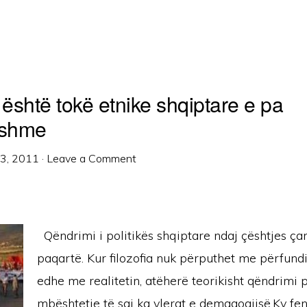
është tokë etnike shqiptare e pa
eshme
13, 2011
·
Leave a Comment
Qëndrimi i politikës shqiptare ndaj çështjes ç
paqartë. Kur filozofia nuk përputhet me përfund
edhe me realitetin, atëherë teorikisht qëndrimi p
mbështetje të saj ka vlerat e demagogjisë.Ky fe