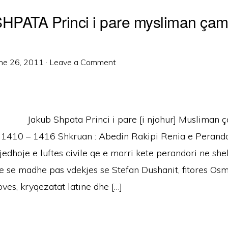
PATA Princi i pare mysliman ça
ne 26, 2011
·
Leave a Comment
Jakub Shpata Princi i pare [i njohur] Musliman 
 1410 – 1416 Shkruan : Abedin Rakipi Renia e Perand
rjedhoje e luftes civile qe e morri kete perandori ne she
se se madhe pas vdekjes se Stefan Dushanit, fitores Os
ves, kryqezatat latine dhe […]