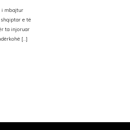
 i mbajtur
 shqiptar e të
ër ta injoruar
 ndërkohë […]