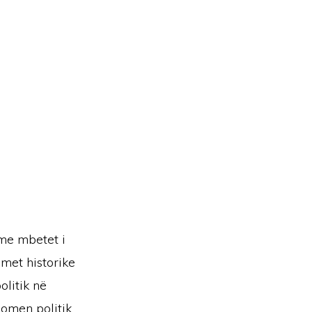
ame mbetet i
imet historike
olitik në
nomen politik