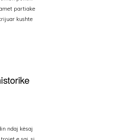
ramet partiake
rijuar kushte
storike
in ndaj kësaj
rojet e saj, si