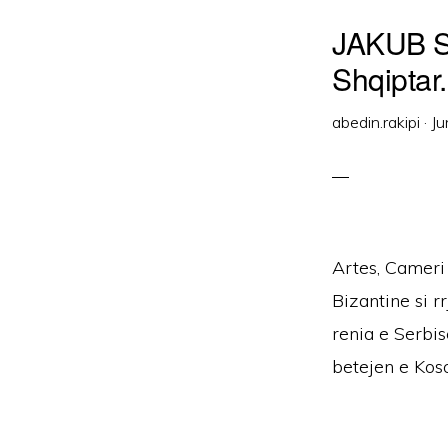
JAKUB SH
Shqiptar.
abedin.rakipi
·
Ju
Artes, Cameri
Bizantine si r
renia e Serbi
betejen e Koso