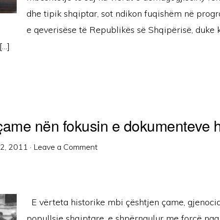
dhe tipik shqiptar, sot ndikon fuqishëm në prog
e qeverisëse të Republikës së Shqipërisë, duke k
[…]
çame nën fokusin e dokumenteve hi
12, 2011
·
Leave a Comment
E vërteta historike mbi çështjen çame, gjenocid
popullsie shqiptare, e shpërngulur me forcë nga t