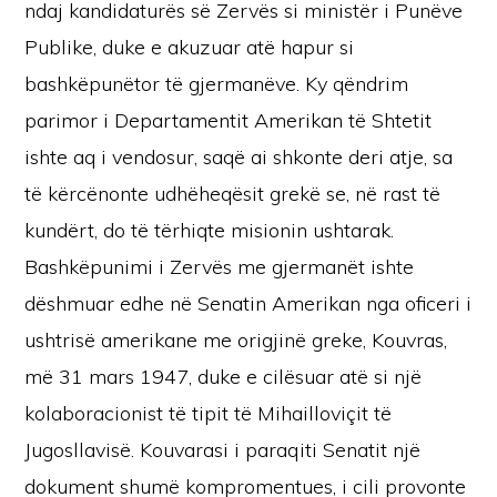
ndaj kandidaturës së Zervës si ministër i Punëve
Publike, duke e akuzuar atë hapur si
bashkëpunëtor të gjermanëve. Ky qëndrim
parimor i Departamentit Amerikan të Shtetit
ishte aq i vendosur, saqë ai shkonte deri atje, sa
të kërcënonte udhëheqësit grekë se, në rast të
kundërt, do të tërhiqte misionin ushtarak.
Bashkëpunimi i Zervës me gjermanët ishte
dëshmuar edhe në Senatin Amerikan nga oficeri i
ushtrisë amerikane me origjinë greke, Kouvras,
më 31 mars 1947, duke e cilësuar atë si një
kolaboracionist të tipit të Mihailloviçit të
Jugosllavisë. Kouvarasi i paraqiti Senatit një
dokument shumë kompromentues, i cili provonte