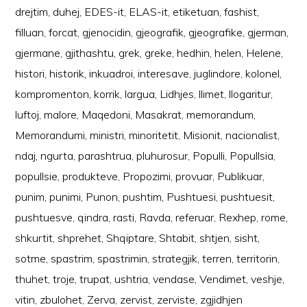
drejtim
,
duhej
,
EDES-it
,
ELAS-it
,
etiketuan
,
fashist
,
filluan
,
forcat
,
gjenocidin
,
gjeografik
,
gjeografike
,
gjerman
,
gjermane
,
gjithashtu
,
grek
,
greke
,
hedhin
,
helen
,
Helene
,
histori
,
historik
,
inkuadroi
,
interesave
,
juglindore
,
kolonel
,
kompromenton
,
korrik
,
largua
,
Lidhjes
,
llimet
,
llogaritur
,
luftoj
,
malore
,
Maqedoni
,
Masakrat
,
memorandum
,
Memorandumi
,
ministri
,
minoritetit
,
Misionit
,
nacionalist
,
ndaj
,
ngurta
,
parashtrua
,
pluhurosur
,
Populli
,
Popullsia
,
popullsie
,
produkteve
,
Propozimi
,
provuar
,
Publikuar
,
punim
,
punimi
,
Punon
,
pushtim
,
Pushtuesi
,
pushtuesit
,
pushtuesve
,
qindra
,
rasti
,
Ravda
,
referuar
,
Rexhep
,
rome
,
shkurtit
,
shprehet
,
Shqiptare
,
Shtabit
,
shtjen
,
sisht
,
sotme
,
spastrim
,
spastrimin
,
strategjik
,
terren
,
territorin
,
thuhet
,
troje
,
trupat
,
ushtria
,
vendase
,
Vendimet
,
veshje
,
vitin
,
zbulohet
,
Zerva
,
zervist
,
zerviste
,
zgjidhjen