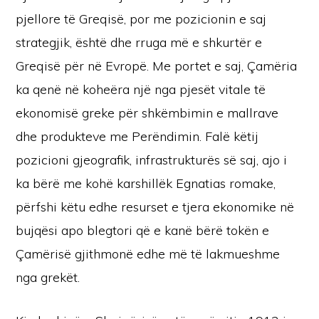
pjellore të Greqisë, por me pozicionin e saj
strategjik, është dhe rruga më e shkurtër e
Greqisë për në Evropë. Me portet e saj, Çamëria
ka qenë në koheëra një nga pjesët vitale të
ekonomisë greke për shkëmbimin e mallrave
dhe produkteve me Perëndimin. Falë këtij
pozicioni gjeografik, infrastrukturës së saj, ajo i
ka bërë me kohë karshillëk Egnatias romake,
përfshi këtu edhe resurset e tjera ekonomike në
bujqësi apo blegtori që e kanë bërë tokën e
Çamërisë gjithmonë edhe më të lakmueshme
nga grekët.