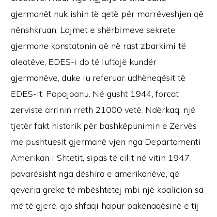
gjermanët nuk ishin të qetë për marrëveshjen që
nënshkruan. Lajmet e shërbimeve sekrete
gjermane konstatonin që në rast zbarkimi të
aleatëve, EDES-i do të luftojë kundër
gjermanëve, duke iu referuar udhëheqësit të
EDES-it, Papajoanu. Në gusht 1944, forcat
zerviste arrinin rreth 21000 vetë. Ndërkaq, një
tjetër fakt historik për bashkëpunimin e Zervës
me pushtuesit gjermanë vjen nga Departamenti
Amerikan i Shtetit, sipas të cilit në vitin 1947,
pavarësisht nga dëshira e amerikanëve, që
qeveria greke të mbështetej mbi një koalicion sa
më të gjerë, ajo shfaqi hapur pakënaqësinë e tij