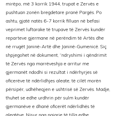
mirëpo, më 3 korrik 1944, trupat e Zervës e
pushtuan zonën bregdetare pranë Pargës. Po
ashtu, gjatë natës 6-7 korrik filluan në befasi
veprimet luftarake të trupave të Zervës kundër
reparteve gjermane në perëndim të Artës dhe
në rrugët Janinë-Artë dhe Janinë-Gumenicë. Siç
shpjegohet në dokument, “ndryshimi i qëndrimit
të Zervës nga marrëveshja e arritur me
gjermanët ndodhi si rezultat i ndërhyrjes së
oficerëve të ndërlidhjes aleate, të cilët morën
përsipër, udhëheqjen e ushtrisë së Zervës. Madje,
thuhet se edhe urdhrin për sulm kundër
gjermanëve e dhanë oficerët ndërlidhës të
aleatëve. Nisur nga ngjarje të tilla edhe