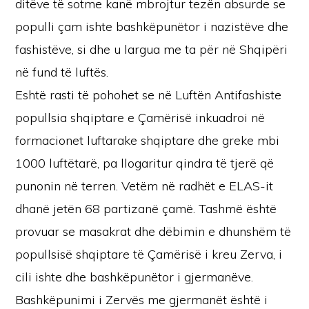
ditëve të sotme kanë mbrojtur tezën absurde se
populli çam ishte bashkëpunëtor i nazistëve dhe
fashistëve, si dhe u largua me ta për në Shqipëri
në fund të luftës.
Eshtë rasti të pohohet se në Luftën Antifashiste
popullsia shqiptare e Çamërisë inkuadroi në
formacionet luftarake shqiptare dhe greke mbi
1000 luftëtarë, pa llogaritur qindra të tjerë që
punonin në terren. Vetëm në radhët e ELAS-it
dhanë jetën 68 partizanë çamë. Tashmë është
provuar se masakrat dhe dëbimin e dhunshëm të
popullsisë shqiptare të Çamërisë i kreu Zerva, i
cili ishte dhe bashkëpunëtor i gjermanëve.
Bashkëpunimi i Zervës me gjermanët është i