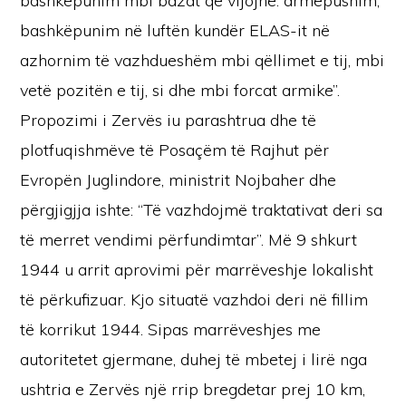
bashkëpunim mbi bazat që vijojnë: armëpushim,
bashkëpunim në luftën kundër ELAS-it në
azhornim të vazhdueshëm mbi qëllimet e tij, mbi
vetë pozitën e tij, si dhe mbi forcat armike”.
Propozimi i Zervës iu parashtrua dhe të
plotfuqishmëve të Posaçëm të Rajhut për
Evropën Juglindore, ministrit Nojbaher dhe
përgjigjja ishte: “Të vazhdojmë traktativat deri sa
të merret vendimi përfundimtar”. Më 9 shkurt
1944 u arrit aprovimi për marrëveshje lokalisht
të përkufizuar. Kjo situatë vazhdoi deri në fillim
të korrikut 1944. Sipas marrëveshjes me
autoritetet gjermane, duhej të mbetej i lirë nga
ushtria e Zervës një rrip bregdetar prej 10 km,