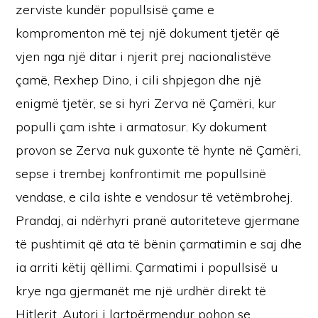
zerviste kundër popullsisë çame e
kompromenton më tej një dokument tjetër që
vjen nga një ditar i njerit prej nacionalistëve
çamë, Rexhep Dino, i cili shpjegon dhe një
enigmë tjetër, se si hyri Zerva në Çamëri, kur
populli çam ishte i armatosur. Ky dokument
provon se Zerva nuk guxonte të hynte në Çamëri,
sepse i trembej konfrontimit me popullsinë
vendase, e cila ishte e vendosur të vetëmbrohej.
Prandaj, ai ndërhyri pranë autoriteteve gjermane
të pushtimit që ata të bënin çarmatimin e saj dhe
ia arriti këtij qëllimi. Çarmatimi i popullsisë u
krye nga gjermanët me një urdhër direkt të
Hitlerit. Autori i lartpërmendur pohon se