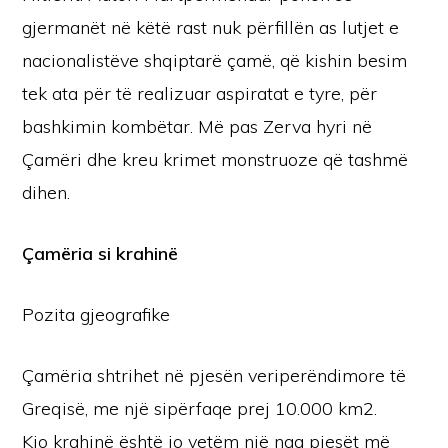
gjermanët në këtë rast nuk përfillën as lutjet e
nacionalistëve shqiptarë çamë, që kishin besim
tek ata për të realizuar aspiratat e tyre, për
bashkimin kombëtar. Më pas Zerva hyri në
Çamëri dhe kreu krimet monstruoze që tashmë
dihen.
Çamëria si krahinë
Pozita gjeografike
Çamëria shtrihet në pjesën veriperëndimore të
Greqisë, me një sipërfaqe prej 10.000 km2.
Kjo krahinë është jo vetëm një nga pjesët më