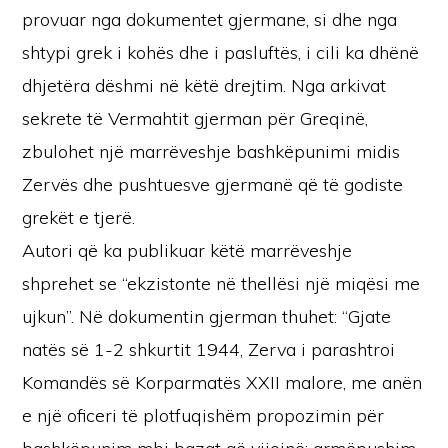
provuar nga dokumentet gjermane, si dhe nga
shtypi grek i kohës dhe i pasluftës, i cili ka dhënë
dhjetëra dëshmi në këtë drejtim. Nga arkivat
sekrete të Vermahtit gjerman për Greqinë,
zbulohet një marrëveshje bashkëpunimi midis
Zervës dhe pushtuesve gjermanë që të godiste
grekët e tjerë.
Autori që ka publikuar këtë marrëveshje
shprehet se “ekzistonte në thellësi një miqësi me
ujkun”. Në dokumentin gjerman thuhet: “Gjate
natës së 1-2 shkurtit 1944, Zerva i parashtroi
Komandës së Korparmatës XXII malore, me anën
e një oficeri të plotfuqishëm propozimin për