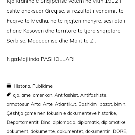
Kjo krahinë e Shqipërisë vetëm në vitin 1912 i
është aneksuar Greqisë, si rezultat i vendimit të
Fuqive të Mëdha, në të njëjtën mënyrë, sesi ato i
dhanë Kosovën dhe territore të tjera shqiptare
Serbisë, Maqedonisë dhe Malit të Zi.
Nga:Majlinda PASHOLLARI
Historia
,
Publikime
ajo
,
ame
,
amerikan
,
Antifashist
,
Antifashiste
,
armatosur
,
Arta
,
Arte
,
Atlantikut
,
Bashkimi
,
bazat
,
bimin
,
Çështja çame nën fokusin e dokumenteve historike
,
Departamentit
,
Dino
,
diplomacia
,
diplomatik
,
diplomatike
,
dokument
,
dokumente
,
dokumentet
,
dokumentin
,
DORE
,