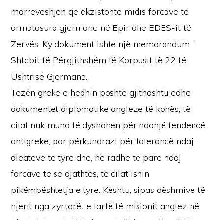
marrëveshjen që ekzistonte midis forcave të
armatosura gjermane në Epir dhe EDES-it të
Zervës. Ky dokument ishte një memorandum i
Shtabit të Përgjithshëm të Korpusit të 22 të
Ushtrisë Gjermane.
Tezën greke e hedhin poshtë gjithashtu edhe
dokumentet diplomatike angleze të kohës, të
cilat nuk mund të dyshohen për ndonjë tendencë
antigreke, por përkundrazi për tolerancë ndaj
aleatëve të tyre dhe, në radhë të parë ndaj
forcave të së djathtës, të cilat ishin
pikëmbështetja e tyre. Kështu, sipas dëshmive të
njerit nga zyrtarët e lartë të misionit anglez në