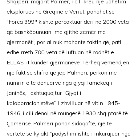
Shqipëri, majorit Palmer, i cili kreu një udhëtim
eksplorues në Greqinë e Veriut, pohohet se
“Forca 399″ kishte përcaktuar deri në 2000 veta
që bashkëpunuan “me gjithë zemër me
gjermanët”, por ai nuk mohonte faktin që, pati
edhe rreth 700 veta që luftuan në radhët e
ELLAS-it kundër gjermanëve. Tërheq vemendjen
një fakt se shifra që jep Palmeri, përkon me
numrin e të dënuarve nga gjyqi famëkeq i
Janinës, i ashtuquajtur “Gjyqi i
kolaboracionistëve”, i zhvilluar në vitin 1945-
1946, i cili dënoi në mungesë 1930 shqiptarë të
Çamërisë. Palmeri pohon sidoqoftë, një të
vërtetë se ky akt “padyshim ishte i inkurajuar nga