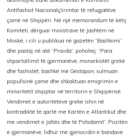
Antifashist Nacionalçlirimtar të refugjatëve
çamë në Shqipëri. Në një memorandum të këtij
Komiteti, dërguar ministrave të Jashtëm në
Moskë, i cili u publikua në gazetën “Bashkimi”
dhe pastaj në atë “Pravda”, pohohej: “Para
shpartallimit të gjermanëve, monarkistët grekë
dhe fashistët, bashkë me Gestapon, sulmuan
popullsinë çame dhe shkaktuan emigrimin e
minoritetit shqiptar në territorin e Shqipërisë.
Vendimet e autoriteteve greke ishin në
kontradiktë të qartë me Kartën e Atlantikut dhe
me vendimet e Jaltës dhe të Potsdamit”. Pozitën
e gjermanëve, lidhur me gjenocidin e bandave