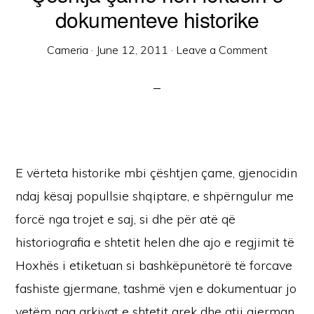
dokumenteve historike
Cameria
·
June 12, 2011
·
Leave a Comment
E vërteta historike mbi çështjen çame, gjenocidin
ndaj kësaj popullsie shqiptare, e shpërngulur me
forcë nga trojet e saj, si dhe për atë që
historiografia e shtetit helen dhe ajo e regjimit të
Hoxhës i etiketuan si bashkëpunëtorë të forcave
fashiste gjermane, tashmë vjen e dokumentuar jo
vetëm nga arkivat e shtetit grek dhe atij gjerman