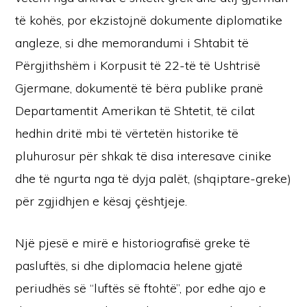
të kohës, por ekzistojnë dokumente diplomatike
angleze, si dhe memorandumi i Shtabit të
Përgjithshëm i Korpusit të 22-të të Ushtrisë
Gjermane, dokumentë të bëra publike pranë
Departamentit Amerikan të Shtetit, të cilat
hedhin dritë mbi të vërtetën historike të
pluhurosur për shkak të disa interesave cinike
dhe të ngurta nga të dyja palët, (shqiptare-greke)
për zgjidhjen e kësaj çështjeje.
Një pjesë e mirë e historiografisë greke të
pasluftës, si dhe diplomacia helene gjatë
periudhës së “luftës së ftohtë”, por edhe ajo e