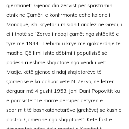
gjermanët”. Gjenocidin zervist për spastrimin
etnik në Çamëri e konfirmonte edhe koloneli
Monague, ish-kryetar i misionit anglez në Greqi, i
cili thotë se “Zerva i ndoqi çamët nga shtëpitë e
tyre më 1944… Dëbimi u krye me gjakderdhje të
madhe. Qëllimi ishte dëbimi i popullsisë së
padëshirueshme shqiptare nga vendi i vet”.
Madje, këtë gjenocid ndaj shqiptarëve të
Çamërisë e ka pohuar vetë N. Zerva, në letrën
dërguar më 4 gusht 1953, Jani Dani Popovitit ku
e porosiste: “Të marrë përsipër detyrën e
sqarimit të bashkatdhetarëve (grekëve) se kush e
pastroi Çamërinë nga shqiptarët”. Këtë fakt e
dëshmojnë edhe dokumentet e Komitetit