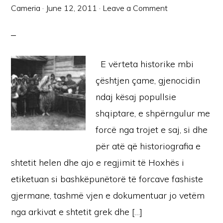
Cameria
·
June 12, 2011
·
Leave a Comment
E vërteta historike mbi
çështjen çame, gjenocidin
ndaj kësaj popullsie
shqiptare, e shpërngulur me
forcë nga trojet e saj, si dhe
për atë që historiografia e
shtetit helen dhe ajo e regjimit të Hoxhës i
etiketuan si bashkëpunëtorë të forcave fashiste
gjermane, tashmë vjen e dokumentuar jo vetëm
nga arkivat e shtetit grek dhe […]