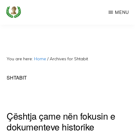
Skip
MENU
to
main
CAMERIA
Cameria
IME
content
Ime
-
Faqe
You are here:
Home
/
Archives for Shtabit
e
Dedikuar
SHTABIT
Popullit
Cam
Çështja çame nën fokusin e
dokumenteve historike