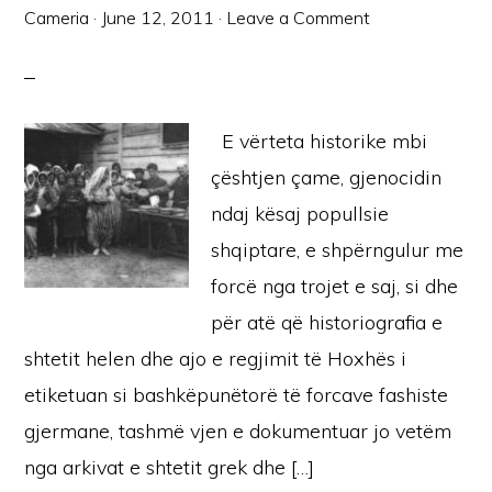
Cameria
·
June 12, 2011
·
Leave a Comment
E vërteta historike mbi
çështjen çame, gjenocidin
ndaj kësaj popullsie
shqiptare, e shpërngulur me
forcë nga trojet e saj, si dhe
për atë që historiografia e
shtetit helen dhe ajo e regjimit të Hoxhës i
etiketuan si bashkëpunëtorë të forcave fashiste
gjermane, tashmë vjen e dokumentuar jo vetëm
nga arkivat e shtetit grek dhe […]