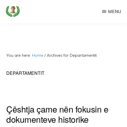
Skip
MENU
to
main
CAMERIA
Cameria
IME
content
Ime
-
Faqe
You are here:
Home
/
Archives for Departamentit
e
Dedikuar
DEPARTAMENTIT
Popullit
Cam
Çështja çame nën fokusin e
dokumenteve historike