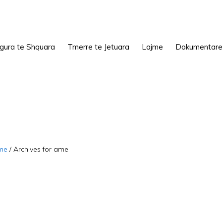
igura te Shquara
Tmerre te Jetuara
Lajme
Dokumentar
me
/
Archives for ame