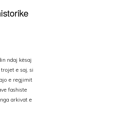
storike
in ndaj kësaj
rojet e saj, si
ajo e regjimit
ve fashiste
nga arkivat e