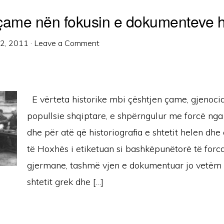
çame nën fokusin e dokumenteve hi
12, 2011
·
Leave a Comment
E vërteta historike mbi çështjen çame, gjenocid
popullsie shqiptare, e shpërngulur me forcë nga t
dhe për atë që historiografia e shtetit helen dhe 
të Hoxhës i etiketuan si bashkëpunëtorë të forca
gjermane, tashmë vjen e dokumentuar jo vetëm 
shtetit grek dhe […]