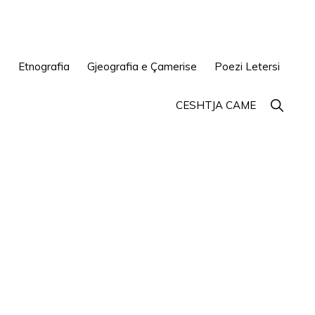
e
Etnografia
Gjeografia e Çamerise
Poezi Letersi
Show
CESHTJA CAME
Search