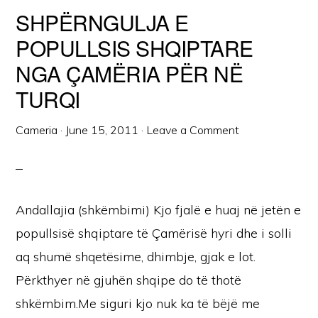
SHPËRNGULJA E
POPULLSIS SHQIPTARE
NGA ÇAMËRIA PËR NË
TURQI
Cameria
·
June 15, 2011
·
Leave a Comment
Andallajia (shkëmbimi) Kjo fjalë e huaj në jetën e
popullsisë shqiptare të Çamërisë hyri dhe i solli
aq shumë shqetësime, dhimbje, gjak e lot.
Përkthyer në gjuhën shqipe do të thotë
shkëmbim.Me siguri kjo nuk ka të bëjë me