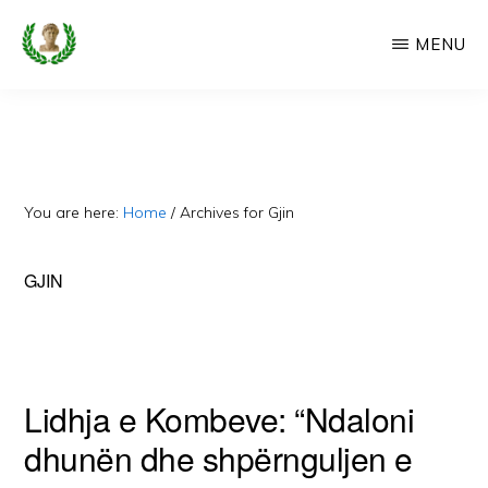
Skip
MENU
to
main
CAMERIA
Cameria
IME
content
Ime
-
Faqe
You are here:
Home
/
Archives for Gjin
e
Dedikuar
GJIN
Popullit
Cam
Lidhja e Kombeve: “Ndaloni
dhunën dhe shpërnguljen e