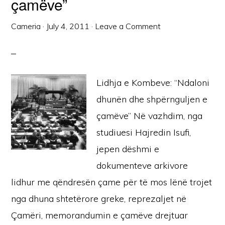
çamëve”
Cameria
·
July 4, 2011
·
Leave a Comment
Lidhja e Kombeve: “Ndaloni
dhunën dhe shpërnguljen e
çamëve” Në vazhdim, nga
studiuesi Hajredin Isufi,
jepen dëshmi e
dokumenteve arkivore
lidhur me qëndresën çame për të mos lënë trojet
nga dhuna shtetërore greke, reprezaljet në
Çamëri, memorandumin e çamëve drejtuar