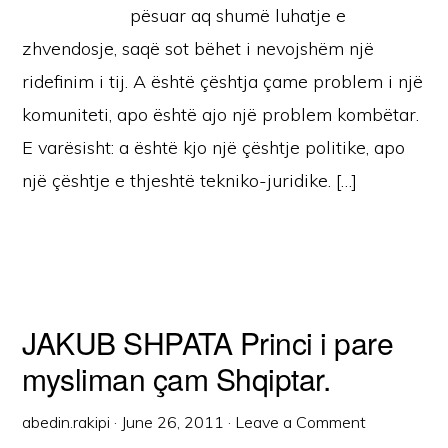
pësuar aq shumë luhatje e
zhvendosje, saqë sot bëhet i nevojshëm një
ridefinim i tij. A është çështja çame problem i një
komuniteti, apo është ajo një problem kombëtar.
E varësisht: a është kjo një çështje politike, apo
një çështje e thjeshtë tekniko-juridike. […]
JAKUB SHPATA Princi i pare
mysliman çam Shqiptar.
abedin.rakipi
·
June 26, 2011
·
Leave a Comment