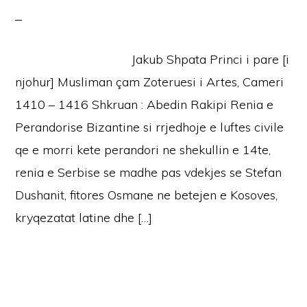
Jakub Shpata Princi i pare [i
njohur] Musliman çam Zoteruesi i Artes, Cameri
1410 – 1416 Shkruan : Abedin Rakipi Renia e
Perandorise Bizantine si rrjedhoje e luftes civile
qe e morri kete perandori ne shekullin e 14te,
renia e Serbise se madhe pas vdekjes se Stefan
Dushanit, fitores Osmane ne betejen e Kosoves,
kryqezatat latine dhe […]