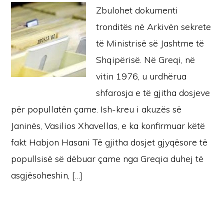
Zbulohet dokumenti
tronditës në Arkivën sekrete
të Ministrisë së Jashtme të
Shqipërisë. Në Greqi, në
vitin 1976, u urdhërua
shfarosja e të gjitha dosjeve
për popullatën çame. Ish-kreu i akuzës së
Janinës, Vasilios Xhavellas, e ka konfirmuar këtë
fakt Habjon Hasani Të gjitha dosjet gjyqësore të
popullsisë së dëbuar çame nga Greqia duhej të
asgjësoheshin, […]