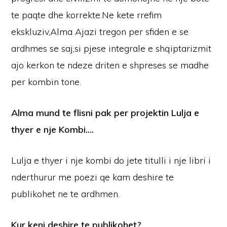
te paqte dhe korrekte.Ne kete rrefim
ekskluziv,Alma Ajazi tregon per sfiden e se
ardhmes se saj,si pjese integrale e shqiptarizmit
ajo kerkon te ndeze driten e shpreses se madhe
per kombin tone.
Alma mund te flisni pak per projektin Lulja e
thyer e nje Kombi….
Lulja e thyer i nje kombi do jete titulli i nje libri i
nderthurur me poezi qe kam deshire te
publikohet ne te ardhmen.
Kur keni deshire te publikohet?