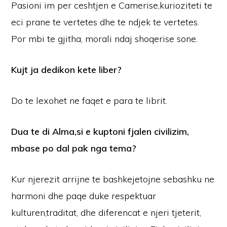
Pasioni im per ceshtjen e Camerise,kurioziteti te
eci prane te vertetes dhe te ndjek te vertetes.
Por mbi te gjitha, morali ndaj shoqerise sone.
Kujt ja dedikon kete liber?
Do te lexohet ne faqet e para te librit.
Dua te di Alma,si e kuptoni fjalen civilizim,
mbase po dal pak nga tema?
Kur njerezit arrijne te bashkejetojne sebashku ne
harmoni dhe paqe duke respektuar
kulturen,traditat, dhe diferencat e njeri tjeterit,