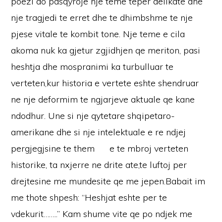
poezi do pasqyroje nje teme teper delikate dhe
nje tragjedi te erret dhe te dhimbshme te nje
pjese vitale te kombit tone. Nje teme e cila
akoma nuk ka gjetur zgjidhjen qe meriton, pasi
heshtja dhe mospranimi ka turbulluar te
verteten,kur historia e vertete eshte shendruar
ne nje deformim te ngjarjeve aktuale qe kane
ndodhur. Une si nje qytetare shqipetaro-
amerikane dhe si nje intelektuale e re ndjej
pergjegjsine te them e te mbroj verteten
historike, ta nxjerre ne drite ate,te luftoj per
drejtesine me mundesite qe me jepen.Babait im
me thote shpesh: “Heshjat eshte per te
vdekurit……..” Kam shume vite qe po ndjek me