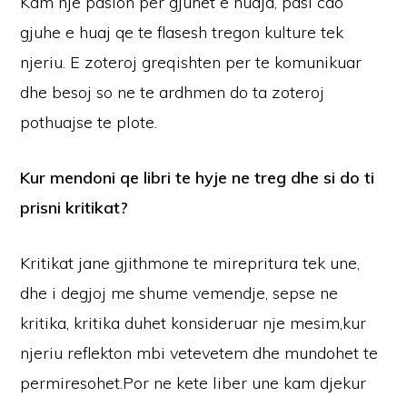
Kam nje pasion per gjuhet e huaja, pasi cdo
gjuhe e huaj qe te flasesh tregon kulture tek
njeriu. E zoteroj greqishten per te komunikuar
dhe besoj so ne te ardhmen do ta zoteroj
pothuajse te plote.
Kur mendoni qe libri te hyje ne treg dhe si do ti
prisni kritikat?
Kritikat jane gjithmone te mirepritura tek une,
dhe i degjoj me shume vemendje, sepse ne
kritika, kritika duhet konsideruar nje mesim,kur
njeriu reflekton mbi vetevetem dhe mundohet te
permiresohet.Por ne kete liber une kam djekur