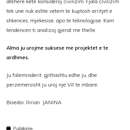
atehere kete konsideroj civilizim. Fjala civilizim
tek une nuk eshte vetem te kuptosh arritjet e
shkences, mjekesise, apo te teknologjise. Kam
tendencen ti analizoj gjerat me thelle.
Alma ju urojme suksese me projektet e te
ardhmes.
Ju faleminderit, gjithashtu edhe ju, dhe
perzemersisht ju uroj nje Vit te mbare.
Bisedoi: Ilirian JANINA
Publikime