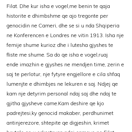
Filat. Dhe kur isha e vogel,me benin te qaja
historite e dhimbshme qe ajo tregonte per
genocidin ne Cameri, dhe se si u nda Shqiperia
ne Konferencen e Londres ne vitin 1913. Isha nje
femije shume kurioz dhe i lutesha gjyshes te
fliste me shume. Sa do qe isha e vogel,ruaj
ende imazhin e gjyshes ne mendjen time, zerin e
saj te perlotur, nje fytyre engjellore e cila shfaq
lumenjte e dhimbjes ne lekuren e saj. Ndjej qe
kam nje detyrim personal ndaj saj dhe ndaj te
gjitha gjysheve came.Kam deshire qe kjo
padrejtesi,ky genocid makaber, perdhunimet
antinjerezore, shtepite qe digjeshin, krimet