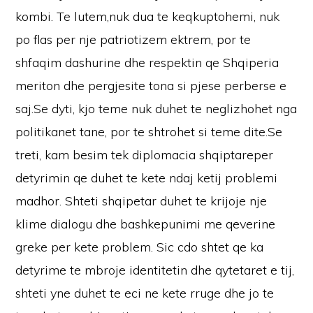
kombi. Te lutem,nuk dua te keqkuptohemi, nuk
po flas per nje patriotizem ektrem, por te
shfaqim dashurine dhe respektin qe Shqiperia
meriton dhe pergjesite tona si pjese perberse e
saj.Se dyti, kjo teme nuk duhet te neglizhohet nga
politikanet tane, por te shtrohet si teme dite.Se
treti, kam besim tek diplomacia shqiptareper
detyrimin qe duhet te kete ndaj ketij problemi
madhor. Shteti shqipetar duhet te krijoje nje
klime dialogu dhe bashkepunimi me qeverine
greke per kete problem. Sic cdo shtet qe ka
detyrime te mbroje identitetin dhe qytetaret e tij,
shteti yne duhet te eci ne kete rruge dhe jo te