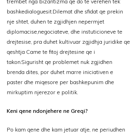
trembet nga bizantizma qe do te verehen tek
bashkedialoguesit.Dilemat dhe sfidat qe prekin
nje shtet, duhen te zgjidhjen nepermjet
diplomacise,negociateve, dhe instuticioneve te
drejtesise, pra duhet kultivuar zgjidhja juridike qe
qeshtja Came te fitoj drejtesine qe i
takon.Sigurisht qe problemet nuk zgjidhen
brenda dites, por duhet marre iniciativen e
paster dhe miqesore per bashkepunim dhe
mirkuptim njerezor e politik.
Keni qene ndonjehere ne Greqi?
Po kam qene dhe kam jetuar atje, ne periudhen