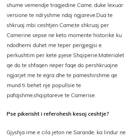
shume vemendje tragjedine Came, duke lexuar
versione te ndryshme ndaj ngjareve.Dua te
shkruaj mbi ceshtjen Came,te shkruaj per
Camerine sepse ne keto momente historike ku
ndodhemi duhet me teper pergjegjsi e
perkushtim per kete pjese Shqiperie.Materialet
qe do te shfaqen neper faqe do pershkruajne
ngjarjet me te egra dhe te pameshirshme qe
mund ti behet nje popullsie te
pafajshme,shqiptareve te Camerise.
Pse pikerisht i referohesh kesaj ceshtje?
Gjyshja ime e cila jeton ne Sarande, ka lindur ne