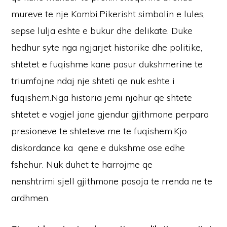
mureve te nje Kombi.Pikerisht simbolin e lules,
sepse lulja eshte e bukur dhe delikate. Duke
hedhur syte nga ngjarjet historike dhe politike,
shtetet e fuqishme kane pasur dukshmerine te
triumfojne ndaj nje shteti qe nuk eshte i
fuqishem.Nga historia jemi njohur qe shtete
shtetet e vogjel jane gjendur gjithmone perpara
presioneve te shteteve me te fuqishem.Kjo
diskordance ka qene e dukshme ose edhe
fshehur. Nuk duhet te harrojme qe
nenshtrimi sjell gjithmone pasoja te rrenda ne te
ardhmen.