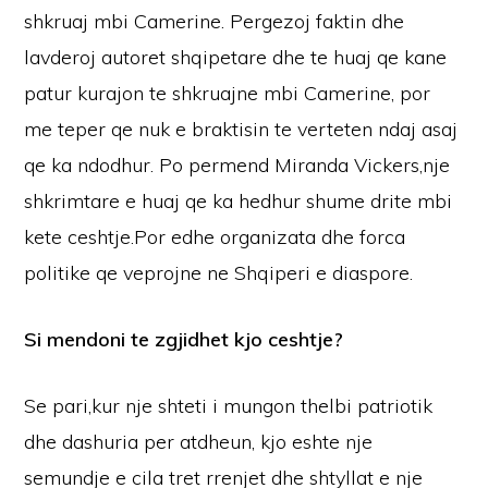
shkruaj mbi Camerine. Pergezoj faktin dhe
lavderoj autoret shqipetare dhe te huaj qe kane
patur kurajon te shkruajne mbi Camerine, por
me teper qe nuk e braktisin te verteten ndaj asaj
qe ka ndodhur. Po permend Miranda Vickers,nje
shkrimtare e huaj qe ka hedhur shume drite mbi
kete ceshtje.Por edhe organizata dhe forca
politike qe veprojne ne Shqiperi e diaspore.
Si mendoni te zgjidhet kjo ceshtje?
Se pari,kur nje shteti i mungon thelbi patriotik
dhe dashuria per atdheun, kjo eshte nje
semundje e cila tret rrenjet dhe shtyllat e nje