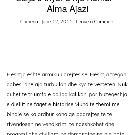
Alma Ajazi
Cameria
·
June 12, 2011
·
Leave a Comment
Heshtja eshte armiku i drejtesise. Heshtja tregon
dobesi dhe ajo turbullon dhe kyc te verteten. Nuk
duhet te triumfoje dallga kallkan, por buzeqeshja
e diellit ne faqet e historise.Mund te themi me
bindje se ka ardhur koha qe padrejtesite te
rivendosen ne vend,krimi te ndeshkohet dhe
progresi dhe civilizmi te domonojne ne nje bote