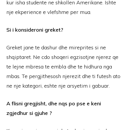
kur isha studente ne shkollen Amerikane. Ishte
nje ekperience e vlefshme per mua.
Si i konsideroni greket?
Greket jane te dashur dhe mireprites si ne
shqiptaret. Ne cdo shoqeri egzisotjne njerez qe
te lejne mbresa te embla dhe te hidhura nga
mbas. Te pergjithesosh njerezit dhe ti futesh ato
ne nje kategori, eshte nje arsyetim i gabuar.
A flisni gregjisht, dhe nqs po pse e keni
zgjedhur si gjuhe ?