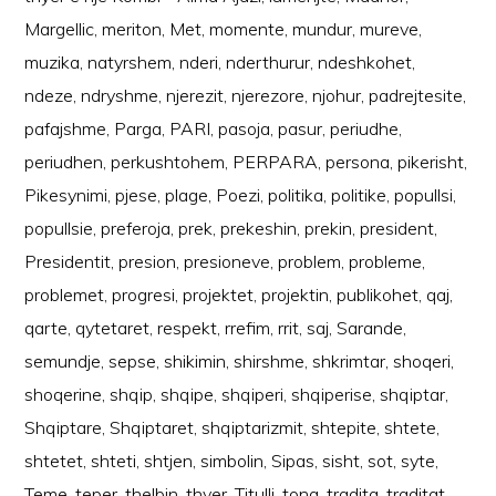
Margellic
,
meriton
,
Met
,
momente
,
mundur
,
mureve
,
muzika
,
natyrshem
,
nderi
,
nderthurur
,
ndeshkohet
,
ndeze
,
ndryshme
,
njerezit
,
njerezore
,
njohur
,
padrejtesite
,
pafajshme
,
Parga
,
PARI
,
pasoja
,
pasur
,
periudhe
,
periudhen
,
perkushtohem
,
PERPARA
,
persona
,
pikerisht
,
Pikesynimi
,
pjese
,
plage
,
Poezi
,
politika
,
politike
,
popullsi
,
popullsie
,
preferoja
,
prek
,
prekeshin
,
prekin
,
president
,
Presidentit
,
presion
,
presioneve
,
problem
,
probleme
,
problemet
,
progresi
,
projektet
,
projektin
,
publikohet
,
qaj
,
qarte
,
qytetaret
,
respekt
,
rrefim
,
rrit
,
saj
,
Sarande
,
semundje
,
sepse
,
shikimin
,
shirshme
,
shkrimtar
,
shoqeri
,
shoqerine
,
shqip
,
shqipe
,
shqiperi
,
shqiperise
,
shqiptar
,
Shqiptare
,
Shqiptaret
,
shqiptarizmit
,
shtepite
,
shtete
,
shtetet
,
shteti
,
shtjen
,
simbolin
,
Sipas
,
sisht
,
sot
,
syte
,
Teme
,
teper
,
thelbin
,
thyer
,
Titulli
,
tona
,
tradita
,
traditat
,