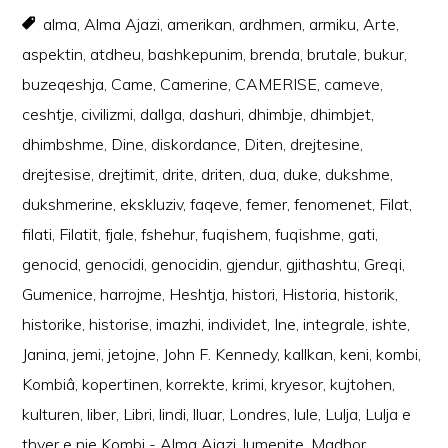
alma
,
Alma Ajazi
,
amerikan
,
ardhmen
,
armiku
,
Arte
,
aspektin
,
atdheu
,
bashkepunim
,
brenda
,
brutale
,
bukur
,
buzeqeshja
,
Came
,
Camerine
,
CAMERISE
,
cameve
,
ceshtje
,
civilizmi
,
dallga
,
dashuri
,
dhimbje
,
dhimbjet
,
dhimbshme
,
Dine
,
diskordance
,
Diten
,
drejtesine
,
drejtesise
,
drejtimit
,
drite
,
driten
,
dua
,
duke
,
dukshme
,
dukshmerine
,
ekskluziv
,
faqeve
,
femer
,
fenomenet
,
Filat
,
filati
,
Filatit
,
fjale
,
fshehur
,
fuqishem
,
fuqishme
,
gati
,
genocid
,
genocidi
,
genocidin
,
gjendur
,
gjithashtu
,
Greqi
,
Gumenice
,
harrojme
,
Heshtja
,
histori
,
Historia
,
historik
,
historike
,
historise
,
imazhi
,
individet
,
Ine
,
integrale
,
ishte
,
Janina
,
jemi
,
jetojne
,
John F. Kennedy
,
kallkan
,
keni
,
kombi
,
Kombiâ
,
kopertinen
,
korrekte
,
krimi
,
kryesor
,
kujtohen
,
kulturen
,
liber
,
Libri
,
lindi
,
lluar
,
Londres
,
lule
,
Lulja
,
Lulja e
thyer e nje Kombi - Alma Ajazi
,
lumenjte
,
Madhor
,