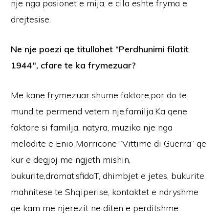
nje nga pasionet e mija, e cila eshte fryma e
drejtesise.
Ne nje poezi qe titullohet “Perdhunimi filatit
1944″, cfare te ka frymezuar?
Me kane frymezuar shume faktore,por do te
mund te permend vetem nje,familja.Ka qene
faktore si familja, natyra, muzika nje nga
melodite e Enio Morricone “Vittime di Guerra” qe
kur e degjoj me ngjeth mishin,
bukurite,dramat,sfidaT, dhimbjet e jetes, bukurite
mahnitese te Shqiperise, kontaktet e ndryshme
qe kam me njerezit ne diten e perditshme.