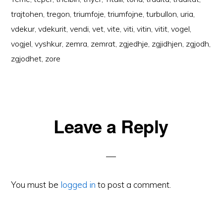
trajtohen
,
tregon
,
triumfoje
,
triumfojne
,
turbullon
,
uria
,
vdekur
,
vdekurit
,
vendi
,
vet
,
vite
,
viti
,
vitin
,
vitit
,
vogel
,
vogjel
,
vyshkur
,
zemra
,
zemrat
,
zgjedhje
,
zgjidhjen
,
zgjodh
,
zgjodhet
,
zore
Reader
Leave a Reply
Interactions
You must be
logged in
to post a comment.