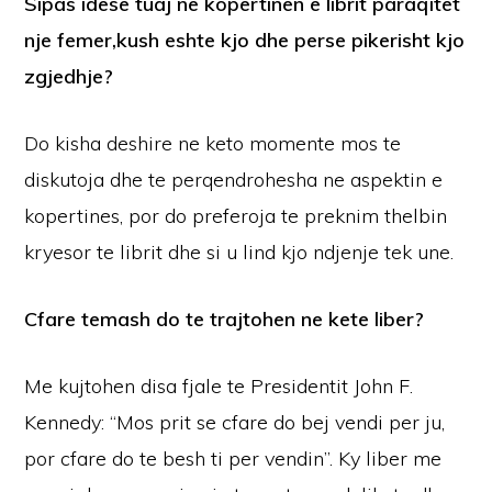
Sipas idese tuaj ne kopertinen e librit paraqitet
nje femer,kush eshte kjo dhe perse pikerisht kjo
zgjedhje?
Do kisha deshire ne keto momente mos te
diskutoja dhe te perqendrohesha ne aspektin e
kopertines, por do preferoja te preknim thelbin
kryesor te librit dhe si u lind kjo ndjenje tek une.
Cfare temash do te trajtohen ne kete liber?
Me kujtohen disa fjale te Presidentit John F.
Kennedy: “Mos prit se cfare do bej vendi per ju,
por cfare do te besh ti per vendin”. Ky liber me