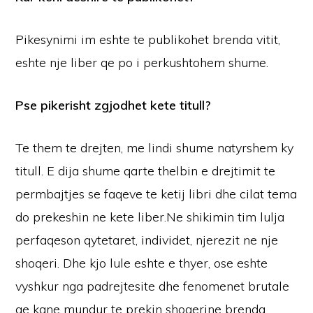
Pikesynimi im eshte te publikohet brenda vitit,
eshte nje liber qe po i perkushtohem shume.
Pse pikerisht zgjodhet kete titull?
Te them te drejten, me lindi shume natyrshem ky
titull. E dija shume qarte thelbin e drejtimit te
permbajtjes se faqeve te ketij libri dhe cilat tema
do prekeshin ne kete liber.Ne shikimin tim lulja
perfaqeson qytetaret, individet, njerezit ne nje
shoqeri. Dhe kjo lule eshte e thyer, ose eshte
vyshkur nga padrejtesite dhe fenomenet brutale
qe kane mundur te prekin shoqerine brenda