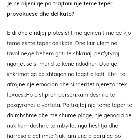
Je ne dijeni qe po trajtoni nje teme teper
provokuese dhe delikate?
E di dhe e ndjej plotesisht me qenien time qe kjo
teme eshte teper delikate. Dhe kur ulem ne
tavoline,qe behem gati te shkruaj, perfytyroj
ngarjet se si mund te kene ndodhur. Dua qe
shkrimet qe do shfaqen ne faqet e ketij libri, te
afrojne nje emocion dhe sinqeritet njerezor tek
lexuesi.Po e shpreh perseri,kam deshire te
pasqyrohet e verteta. Po trajtoj nje teme teper te
dhimbshme dhe me shume plage, nje genocid qe
nuk kam deshire te mbyllet nga heshtja dhe
harresa e qellimte.Nuk jam une e para qe po