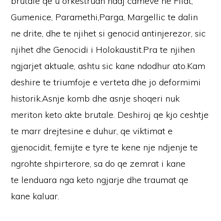
brutale qe u orkestruan ndaj cameve ne Filat,
Gumenice, Paramethi,Parga, Margellic te dalin
ne drite, dhe te njihet si genocid antinjerezor, sic
njihet dhe Genocidi i Holokaustit.Pra te njihen
ngjarjet aktuale, ashtu sic kane ndodhur ato.Kam
deshire te triumfoje e verteta dhe jo deformimi
historik.Asnje komb dhe asnje shoqeri nuk
meriton keto akte brutale. Deshiroj qe kjo ceshtje
te marr drejtesine e duhur, qe viktimat e
gjenocidit, femijte e tyre te kene nje ndjenje te
ngrohte shpirterore, sa do qe zemrat i kane
te lenduara nga keto ngjarje dhe traumat qe
kane kaluar.