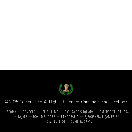
© 2025 Cameria Ime. All Rights Reserved.
Cameriaime ne Facebook
HISTORIA
GENOCIDI
PUBLIKIME
FIGURA TE SHQUARA
TMERRE TE JETUARA
LAJME
DOKUMENTARE
ETNOGRAFIA
GJEOGRAFIA E ÇAMERISE
POEZI LETERSI
CESHTJA CAME