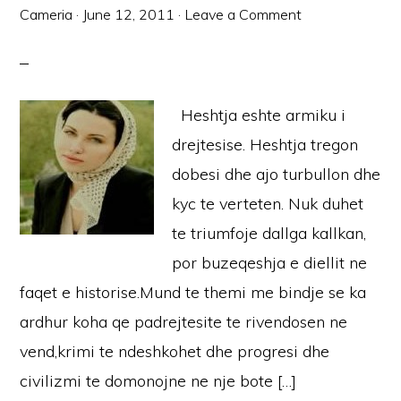
Cameria
·
June 12, 2011
·
Leave a Comment
Heshtja eshte armiku i
drejtesise. Heshtja tregon
dobesi dhe ajo turbullon dhe
kyc te verteten. Nuk duhet
te triumfoje dallga kallkan,
por buzeqeshja e diellit ne
faqet e historise.Mund te themi me bindje se ka
ardhur koha qe padrejtesite te rivendosen ne
vend,krimi te ndeshkohet dhe progresi dhe
civilizmi te domonojne ne nje bote […]