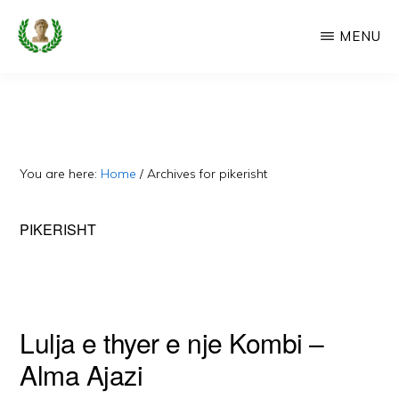
Skip
MENU
to
main
CAMERIA
Cameria
IME
content
Ime
-
Faqe
You are here:
Home
/
Archives for pikerisht
e
Dedikuar
PIKERISHT
Popullit
Cam
Lulja e thyer e nje Kombi –
Alma Ajazi