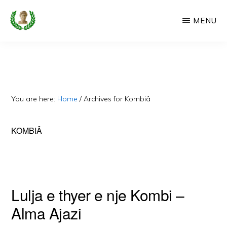
Skip
MENU
to
main
CAMERIA
Cameria
IME
content
Ime
-
Faqe
You are here:
Home
/
Archives for Kombiâ
e
Dedikuar
KOMBIÂ
Popullit
Cam
Lulja e thyer e nje Kombi –
Alma Ajazi