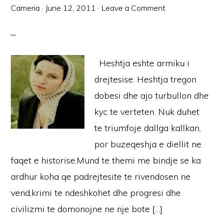
Cameria
·
June 12, 2011
·
Leave a Comment
Heshtja eshte armiku i
drejtesise. Heshtja tregon
dobesi dhe ajo turbullon dhe
kyc te verteten. Nuk duhet
te triumfoje dallga kallkan,
por buzeqeshja e diellit ne
faqet e historise.Mund te themi me bindje se ka
ardhur koha qe padrejtesite te rivendosen ne
vend,krimi te ndeshkohet dhe progresi dhe
civilizmi te domonojne ne nje bote […]