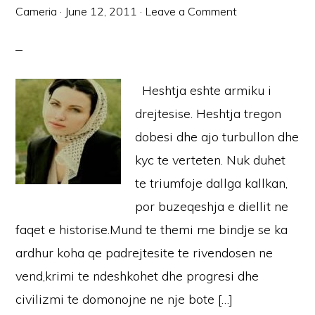
Cameria
·
June 12, 2011
·
Leave a Comment
Heshtja eshte armiku i
drejtesise. Heshtja tregon
dobesi dhe ajo turbullon dhe
kyc te verteten. Nuk duhet
te triumfoje dallga kallkan,
por buzeqeshja e diellit ne
faqet e historise.Mund te themi me bindje se ka
ardhur koha qe padrejtesite te rivendosen ne
vend,krimi te ndeshkohet dhe progresi dhe
civilizmi te domonojne ne nje bote […]