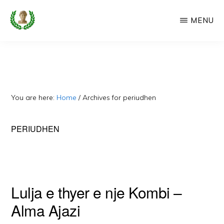
Skip
MENU
to
main
CAMERIA
Cameria
IME
content
Ime
-
Faqe
You are here:
Home
/
Archives for periudhen
e
Dedikuar
PERIUDHEN
Popullit
Cam
Lulja e thyer e nje Kombi –
Alma Ajazi