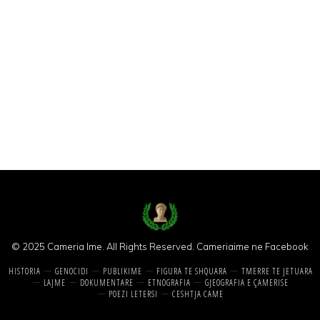
© 2025 Cameria Ime. All Rights Reserved.
Cameriaime ne Facebook
HISTORIA
GENOCIDI
PUBLIKIME
FIGURA TE SHQUARA
TMERRE TE JETUARA
LAJME
DOKUMENTARE
ETNOGRAFIA
GJEOGRAFIA E ÇAMERISE
POEZI LETERSI
CESHTJA CAME