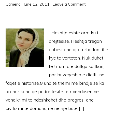
Cameria
·
June 12, 2011
·
Leave a Comment
Heshtja eshte armiku i
drejtesise. Heshtja tregon
dobesi dhe ajo turbullon dhe
kyc te verteten. Nuk duhet
te triumfoje dallga kallkan,
por buzeqeshja e diellit ne
faqet e historise.Mund te themi me bindje se ka
ardhur koha qe padrejtesite te rivendosen ne
vend,krimi te ndeshkohet dhe progresi dhe
civilizmi te domonojne ne nje bote […]