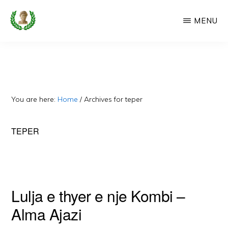
Skip
MENU
to
main
CAMERIA
Cameria
IME
content
Ime
-
Faqe
You are here:
Home
/
Archives for teper
e
Dedikuar
TEPER
Popullit
Cam
Lulja e thyer e nje Kombi –
Alma Ajazi