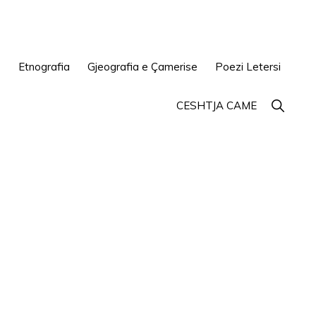
e
Etnografia
Gjeografia e Çamerise
Poezi Letersi
Show
CESHTJA CAME
Search