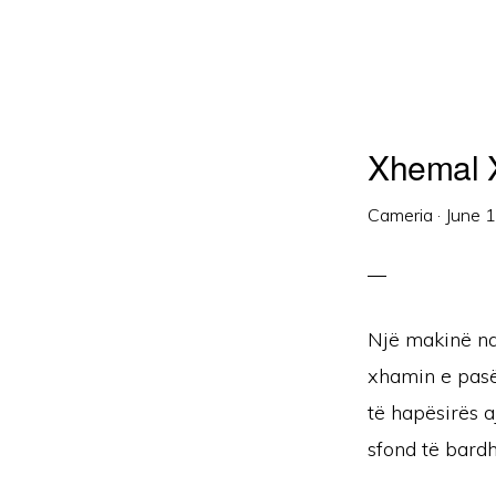
Xhemal Xh
Cameria
·
June 
Një makinë na
xhamin e pasëm
të hapësirës 
sfond të bardh