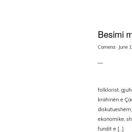
Besimi m
Cameria
·
June 
folklorist, gj
krahinën e Ça
diskutueshëm, 
ekonomike, sho
fundit e […]