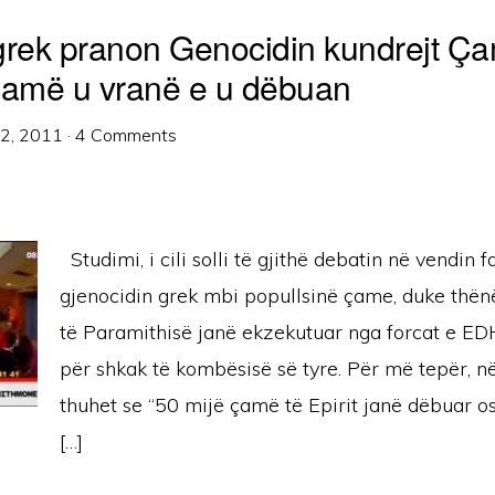
grek pranon Genocidin kundrejt Ça
çamë u vranë e u dëbuan
12, 2011
·
4 Comments
Studimi, i cili solli të gjithë debatin në vendin f
gjenocidin grek mbi popullsinë çame, duke thë
të Paramithisë janë ekzekutuar nga forcat e ED
për shkak të kombësisë së tyre. Për më tepër, n
thuhet se “50 mijë çamë të Epirit janë dëbuar o
[…]