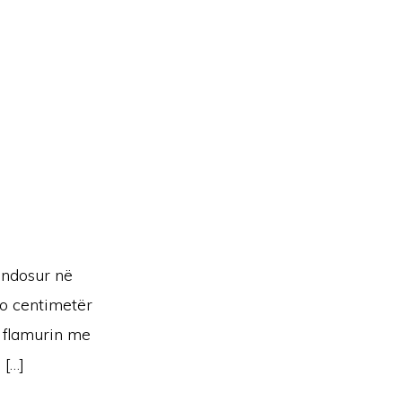
endosur në
do centimetër
 flamurin me
 […]