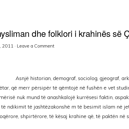
ysliman dhe folklori i krahinës së
1, 2011
·
Leave a Comment
Asnjë historian, demograf, sociolog, gjeograf, ar
uhëtar, që merr përsipër të qëmtojë në fushën e vet stud
mërisë nuk mund të anashkalojë kurrësesi faktin, aspak
të ndikimit të jashtëzakonshë m të besimit islam në je
qërore, shpirtërore, të kësaj krahine që, të paktën në 