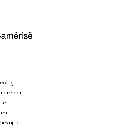
 Çamërisë
keolog,
imore për
 të
tën
shekujt e