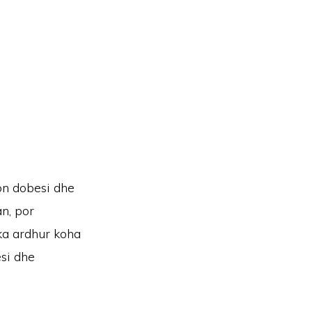
on dobesi dhe
an, por
 ka ardhur koha
esi dhe