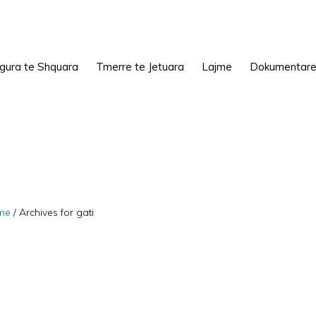
igura te Shquara
Tmerre te Jetuara
Lajme
Dokumentar
me
/
Archives for gati