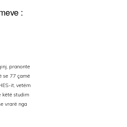
meve :
qinj, pranonte
në se 77 çamë
HES-it, vetëm
ë këtë studim
se vrarë nga