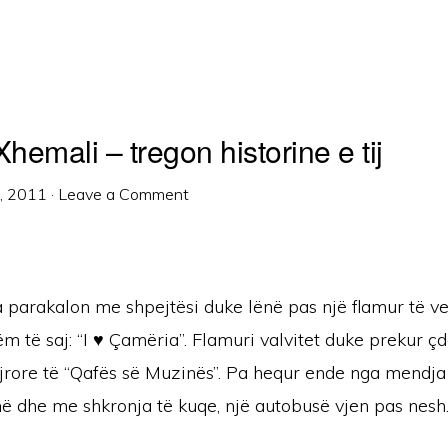
emali – tregon historine e tij
1, 2011
·
Leave a Comment
 parakalon me shpejtësi duke lënë pas një flamur të v
 të saj: “I ♥ Çamëria”. Flamuri valvitet duke prekur ç
ajrore të “Qafës së Muzinës”. Pa hequr ende nga mendja
ë dhe me shkronja të kuqe, një autobusë vjen pas nesh.