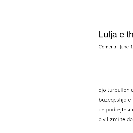
Lulja e t
Cameria
·
June 
ajo turbullon 
buzeqeshja e d
qe padrejtesi
civilizmi te d