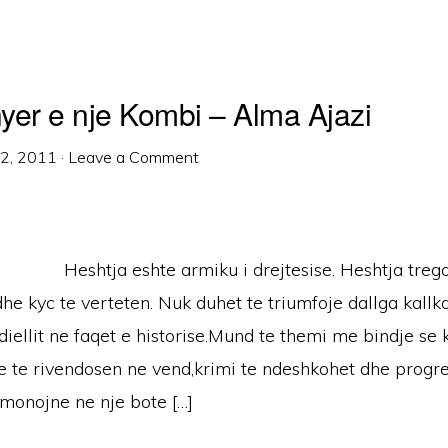
hyer e nje Kombi – Alma Ajazi
12, 2011
·
Leave a Comment
Heshtja eshte armiku i drejtesise. Heshtja treg
dhe kyc te verteten. Nuk duhet te triumfoje dallga kallk
iellit ne faqet e historise.Mund te themi me bindje se
te te rivendosen ne vend,krimi te ndeshkohet dhe progr
omonojne ne nje bote […]