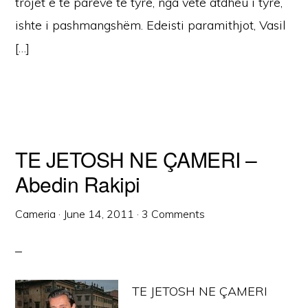
trojet e të parëve të tyre, nga vetë atdheu i tyre,
ishte i pashmangshëm. Edeisti paramithjot, Vasil
[…]
TE JETOSH NE ÇAMERI –
Abedin Rakipi
Cameria
·
June 14, 2011
·
3 Comments
TE JETOSH NE ÇAMERI