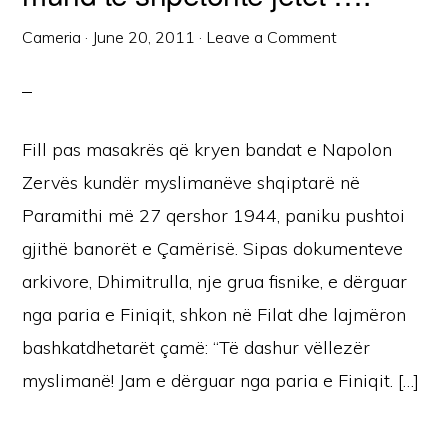
Cameria
·
June 20, 2011
·
Leave a Comment
Fill pas masakrës që kryen bandat e Napolon
Zervës kundër myslimanëve shqiptarë në
Paramithi më 27 qershor 1944, paniku pushtoi
gjithë banorët e Çamërisë. Sipas dokumenteve
arkivore, Dhimitrulla, nje grua fisnike, e dërguar
nga paria e Finiqit, shkon në Filat dhe lajmëron
bashkatdhetarët çamë: “Të dashur vëllezër
myslimanë! Jam e dërguar nga paria e Finiqit. […]