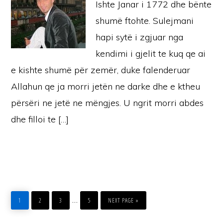
Ishte Janar i 1772 dhe bënte
shumë ftohte. Sulejmani
hapi sytë i zgjuar nga
kendimi i gjelit te kuq qe ai
e kishte shumë për zemër, duke falenderuar
Allahun qe ja morri jetën ne darke dhe e ktheu
përsëri ne jetë ne mëngjes. U ngrit morri abdes
dhe filloi te […]
PAGE
PAGE
PAGE
PAGE
GO
Interim
…
TO
1
2
3
5
NEXT PAGE »
pages