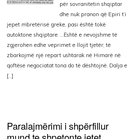
për sovranitetin shqiptar
dhe nuk pranon që Epiri t’i
jepet mbretërisë greke, pasi është tokë
autoktone shqiptare. …Është e nevojshme të
zgjerohen edhe veprimet e llojit tjetër; të
zbarkojmë një repart ushtarak në Himarë në
qoftëse negociatat tona do të dështojnë. Dalja e
[…]
Paralajmërimi i shpërfillur
mund te shpetonte jetet ….