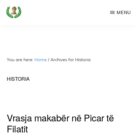
Skip
MENU
to
main
CAMERIA
Cameria
IME
content
Ime
-
Faqe
You are here:
Home
/
Archives for Historia
e
Dedikuar
HISTORIA
Popullit
Cam
Vrasja makabër në Picar të
Filatit