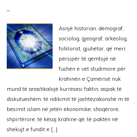
Asnjë historian, demograf,
sociolog, gjeograf, arkeolog,
folklorist, gjuhëtar, që merr
përsipër të qëmtojë në
fushën e vet studimore për
krahinën e Çamërisë nuk
mund të anashkalojë kurrësesi faktin, aspak të
diskutueshëm, të ndikimit të jashtëzakonshë m të
besimit islam në jetën ekonomike, shoqërore,
shpirtërore, të kësaj krahine që, të paktën në
shekujt e fundit e […]