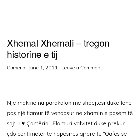
Xhemal Xhemali – tregon
historine e tij
Cameria
·
June 1, 2011
·
Leave a Comment
Një makinë na parakalon me shpejtësi duke lënë
pas një flamur të vendosur në xhamin e pasëm të
saj: “I ♥ Çamëria”. Flamuri valvitet duke prekur
çdo centimetër të hapësirës ajrore të “Qafës së