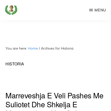
Skip
MENU
to
main
CAMERIA
Cameria
IME
content
Ime
-
Faqe
You are here:
Home
/
Archives for Historia
e
Dedikuar
HISTORIA
Popullit
Cam
Marreveshja E Veli Pashes Me
Suliotet Dhe Shkelja E