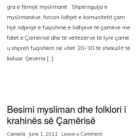
gra e fëmijë myslimanë Shpërngulja e
myslimanëve, forcon lidhjet e komunitetit çam
Një ndjenjë e fuqishme e lidhjeve të çamëve me
fatet e Çamërisë dhe të vëllezërve të tyre çamë,
u shpreh fuqishëm në vitet ’20-’30 të shekullit të
kaluar. Qeveria […]
Besimi mysliman dhe folklori i
krahinës së Çamërisë
Cameria
·
June 1, 2011
·
Leave a Comment