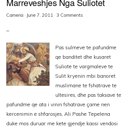
Marreveshjes Nga Suliotet
Cameria
·
June 7, 2011
·
3 Comments
Pas sulmeve te pafundme
qe banditet dhe kusaret
Suliote te vargmaleve te
Sulit kryenin mbi banoret
muslimane te fshatrave te
ultesires, dhe pas taksave te
pafundme qe ata i vinin fshatrave çame nen
kercenimin e shfarosjes, Ali Pashe Tepelena
duke mos duruar me kete gjendje kaosi vendosi