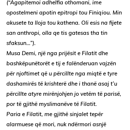
(“Agapitemoi adhelfia othomani, ime
opostelmeni apotin epitropi tou Finiqiou. Min
akusete ta lloja tou kathena. Oli esis na fijete
san anthropi, olla qe tis gatesas tha tin
sfaksun…”).
Musa Demi, një nga prijësit e Filatit dhe
bashkëpunëtorët e tij e falënderuan vajzën
për njoftimet që u përcillte nga miqtë e tyre
dashamirës të krishterë dhe i thanë asaj t’u
përcillte atyre mirënjohjen jo vetëm të parisë,
por të gjithë myslimanëve të Filatit.
Paria e Filatit, me gjithë sinjalet tepër
alarmuese që mori, nuk ndërmori asnjë