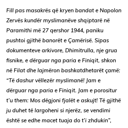
Fill pas masakrës që kryen bandat e Napolon
Zervës kundër myslimanëve shqiptarë në
Paramithi më 27 qershor 1944, paniku
pushtoi gjithë banorët e Çamërisë. Sipas
dokumenteve arkivore, Dhimitrulla, nje grua
fisnike, e dërguar nga paria e Finiqit, shkon
në Filat dhe lajmëron bashkatdhetarët çamë:
“Të dashur vëllezër myslimanë! Jam e
dërguar nga paria e Finiqit. Jam e porositur
t’u them: Mos dëgjoni fjalët e askujt! Të gjithë
ju duhet të largoheni si njerëz, se vendimi
është se edhe macet tuaja do t’i zhdukin”,