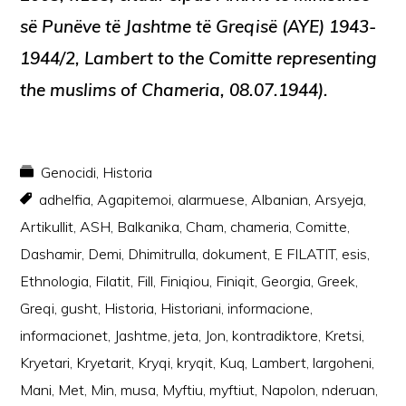
së Punëve të Jashtme të Greqisë (AYE) 1943-
1944/2, Lambert to the Comitte representing
the muslims of Chameria, 08.07.1944).
Genocidi
,
Historia
adhelfia
,
Agapitemoi
,
alarmuese
,
Albanian
,
Arsyeja
,
Artikullit
,
ASH
,
Balkanika
,
Cham
,
chameria
,
Comitte
,
Dashamir
,
Demi
,
Dhimitrulla
,
dokument
,
E FILATIT
,
esis
,
Ethnologia
,
Filatit
,
Fill
,
Finiqiou
,
Finiqit
,
Georgia
,
Greek
,
Greqi
,
gusht
,
Historia
,
Historiani
,
informacione
,
informacionet
,
Jashtme
,
jeta
,
Jon
,
kontradiktore
,
Kretsi
,
Kryetari
,
Kryetarit
,
Kryqi
,
kryqit
,
Kuq
,
Lambert
,
largoheni
,
Mani
,
Met
,
Min
,
musa
,
Myftiu
,
myftiut
,
Napolon
,
nderuan
,