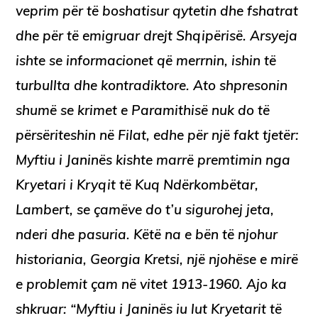
veprim për të boshatisur qytetin dhe fshatrat
dhe për të emigruar drejt Shqipërisë. Arsyeja
ishte se informacionet që merrnin, ishin të
turbullta dhe kontradiktore. Ato shpresonin
shumë se krimet e Paramithisë nuk do të
përsëriteshin në Filat, edhe për një fakt tjetër:
Myftiu i Janinës kishte marrë premtimin nga
Kryetari i Kryqit të Kuq Ndërkombëtar,
Lambert, se çamëve do t’u sigurohej jeta,
nderi dhe pasuria. Këtë na e bën të njohur
historiania, Georgia Kretsi, një njohëse e mirë
e problemit çam në vitet 1913-1960. Ajo ka
shkruar: “Myftiu i Janinës iu lut Kryetarit të