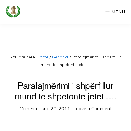
Skip
MENU
to
main
CAMERIA
Cameria
IME
content
Ime
-
Faqe
You are here:
Home
/
Genocidi
/
Paralajmërimi i shpërfillur
e
mund te shpetonte jetet ….
Dedikuar
Paralajmërimi i shpërfillur
Popullit
mund te shpetonte jetet ….
Cam
Cameria
·
June 20, 2011
·
Leave a Comment