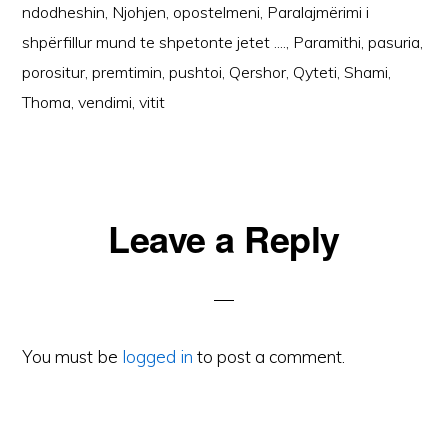
ndodheshin
,
Njohjen
,
opostelmeni
,
Paralajmërimi i
shpërfillur mund te shpetonte jetet ....
,
Paramithi
,
pasuria
,
porositur
,
premtimin
,
pushtoi
,
Qershor
,
Qyteti
,
Shami
,
Thoma
,
vendimi
,
vitit
Reader
Leave a Reply
Interactions
You must be
logged in
to post a comment.