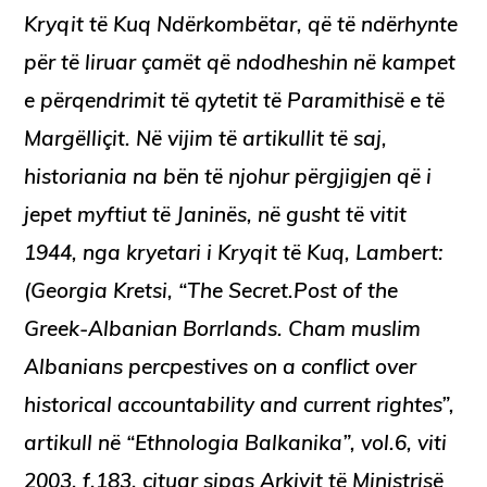
Kryqit të Kuq Ndërkombëtar, që të ndërhynte
për të liruar çamët që ndodheshin në kampet
e përqendrimit të qytetit të Paramithisë e të
Margëlliçit. Në vijim të artikullit të saj,
historiania na bën të njohur përgjigjen që i
jepet myftiut të Janinës, në gusht të vitit
1944, nga kryetari i Kryqit të Kuq, Lambert:
(Georgia Kretsi, “The Secret.Post of the
Greek-Albanian Borrlands. Cham muslim
Albanians percpestives on a conflict over
historical accountability and current rightes”,
artikull në “Ethnologia Balkanika”, vol.6, viti
2003, f.183, cituar sipas Arkivit të Ministrisë