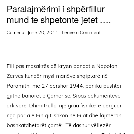
Paralajmërimi i shpërfillur
mund te shpetonte jetet ….
Cameria
·
June 20, 2011
·
Leave a Comment
Fill pas masakrës që kryen bandat e Napolon
Zervës kundër myslimanëve shqiptarë në
Paramithi më 27 qershor 1944, paniku pushtoi
gjithë banorët e Çamërisë. Sipas dokumenteve
arkivore, Dhimitrulla, nje grua fisnike, e dërguar
nga paria e Finiqit, shkon në Filat dhe lajmëron
bashkatdhetarët çamë: “Të dashur vëllezër