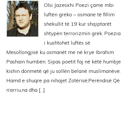
Olsi Jazesxhi Poezi çame mbi
luftën greko – osmane të fillim
shekullit të 19 kur shqiptarët
shtypën terrorizmin grek. Poezia
i kushtohet luftës së
Mesollongjisë ku osmanët me në krye Ibrahim
Pashain humbën. Sipas poetit faj në këtë humbje
kishin donmetë që ju sollën belanë muslimanëve.
Hamd e shuqre pa nihajet Zotërisë,Perëndisë Që
n’arriu,na dha […]