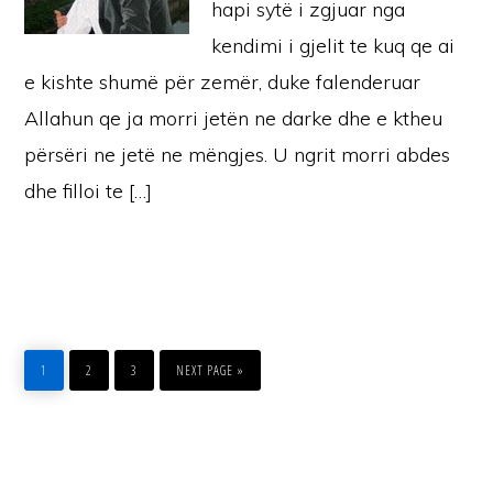
hapi sytë i zgjuar nga
kendimi i gjelit te kuq qe ai
e kishte shumë për zemër, duke falenderuar
Allahun qe ja morri jetën ne darke dhe e ktheu
përsëri ne jetë ne mëngjes. U ngrit morri abdes
dhe filloi te […]
PAGE
PAGE
PAGE
GO
TO
1
2
3
NEXT PAGE »