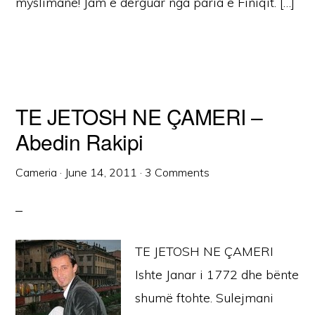
myslimanë! Jam e dërguar nga paria e Finiqit. […]
TE JETOSH NE ÇAMERI –
Abedin Rakipi
Cameria
·
June 14, 2011
·
3 Comments
TE JETOSH NE ÇAMERI
Ishte Janar i 1772 dhe bënte
shumë ftohte. Sulejmani