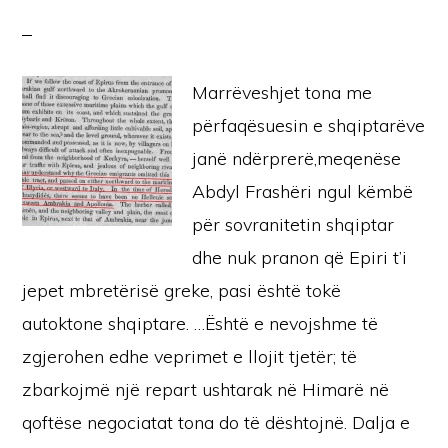
Marrëveshjet tona me
përfaqësuesin e shqiptarëve
janë ndërprerë,meqenëse
Abdyl Frashëri ngul këmbë
për sovranitetin shqiptar
dhe nuk pranon që Epiri t’i
jepet mbretërisë greke, pasi është tokë
autoktone shqiptare. …Është e nevojshme të
zgjerohen edhe veprimet e llojit tjetër; të
zbarkojmë një repart ushtarak në Himarë në
qoftëse negociatat tona do të dështojnë. Dalja e