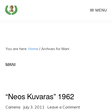
Skip
MENU
to
main
CAMERIA
Cameria
IME
content
Ime
-
Faqe
You are here:
Home
/
Archives for Mani
e
Dedikuar
MANI
Popullit
Cam
“Neos Kuvaras” 1962
Cameria
·
July 3, 2011
·
Leave a Comment