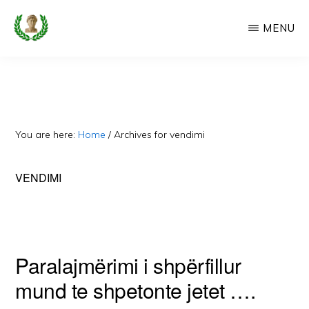
Skip
MENU
to
main
CAMERIA
Cameria
IME
content
Ime
-
Faqe
You are here:
Home
/
Archives for vendimi
e
Dedikuar
VENDIMI
Popullit
Cam
Paralajmërimi i shpërfillur
mund te shpetonte jetet ….