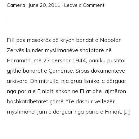
Cameria
·
June 20, 2011
·
Leave a Comment
Fill pas masakrës që kryen bandat e Napolon
Zervës kundër myslimanëve shqiptarë në
Paramithi më 27 qershor 1944, paniku pushtoi
gjithë banorët e Çamërisë. Sipas dokumenteve
arkivore, Dhimitrulla, nje grua fisnike, e dërguar
nga paria e Finiqit, shkon në Filat dhe lajmëron
bashkatdhetarët çamë: “Të dashur vëllezër
myslimanë! Jam e dërguar nga paria e Finiqit. […]