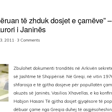
ëruan të zhduk dosjet e çamëve” –
urori i Janinës
13, 2011
·
3 Comments
Zbulohet dokumenti tronditës në Arkivën sekrete
së Jashtme të Shqipërisë. Në Greqi, në vitin 197
shfarosja e të gjitha dosjeve për popullatën çame
akuzës së Janinës, Vasilios Xhavellas, e ka konfi
Habjon Hasani Të gjitha dosjet gjyqësore të pop
dëbuar çame nga Greqia duhej të asgjësoheshin,