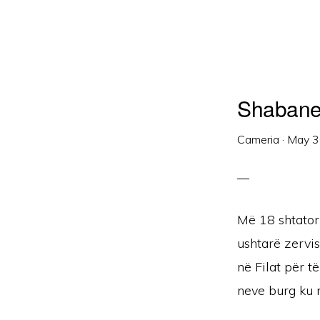
Shabane
Cameria
·
May 3
Më 18 shtator
ushtarë zervi
në Filat për t
neve burg ku n