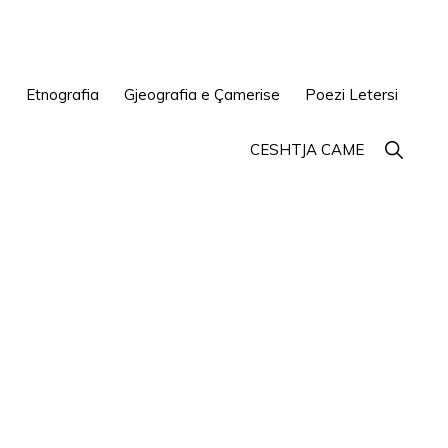
e
Etnografia
Gjeografia e Çamerise
Poezi Letersi
Show
CESHTJA CAME
Search