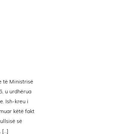
 të Ministrisë
6, u urdhërua
. Ish-kreu i
rmuar këtë fakt
ullsisë së
 […]