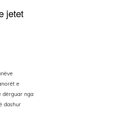
 jetet
anëve
anorët e
 e dërguar nga
Të dashur