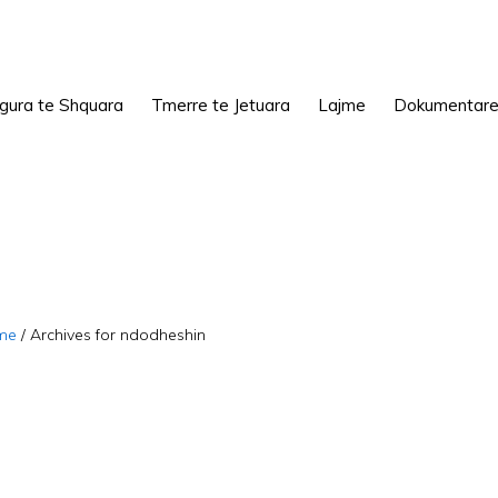
igura te Shquara
Tmerre te Jetuara
Lajme
Dokumentar
me
/
Archives for ndodheshin