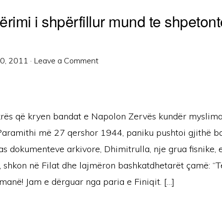
rimi i shpërfillur mund te shpetonte
20, 2011
·
Leave a Comment
krës që kryen bandat e Napolon Zervës kundër myslim
Paramithi më 27 qershor 1944, paniku pushtoi gjithë b
s dokumenteve arkivore, Dhimitrulla, nje grua fisnike,
t, shkon në Filat dhe lajmëron bashkatdhetarët çamë: “
manë! Jam e dërguar nga paria e Finiqit. […]