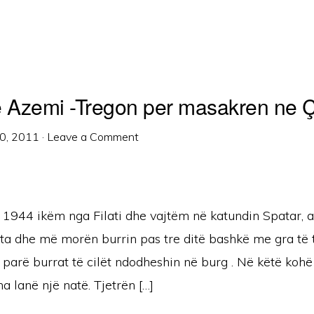
 Azemi -Tregon per masakren ne 
0, 2011
·
Leave a Comment
 1944 ikëm nga Filati dhe vajtëm në katundin Spatar, a
sta dhe më morën burrin pas tre ditë bashkë me gra të
ë parë burrat të cilët ndodheshin në burg . Në këtë koh
a lanë një natë. Tjetrën […]