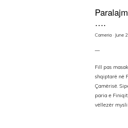
Paralajmë
….
Cameria
·
June 
Fill pas masa
shqiptarë në 
Çamërisë. Sipa
paria e Finiqi
vëllezër mysli