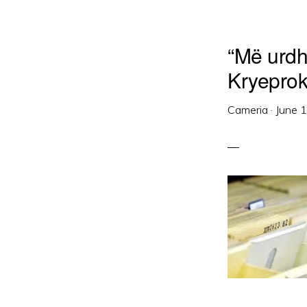
“Më urdh
Kryeprok
Cameria
·
June 