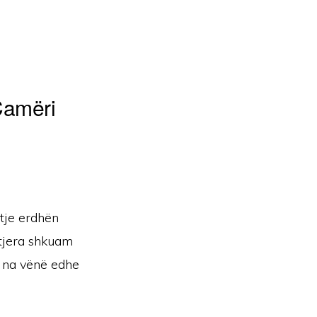
Çamëri
tje erdhën
 tjera shkuam
ë na vënë edhe