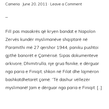
Cameria
·
June 20, 2011
·
Leave a Comment
Fill pas masakrës që kryen bandat e Napolon
Zervës kundër myslimanëve shqiptarë në
Paramithi më 27 qershor 1944, paniku pushtoi
gjithë banorët e Çamërisë. Sipas dokumenteve
arkivore, Dhimitrulla, nje grua fisnike, e dërguar
nga paria e Finiqit, shkon në Filat dhe lajmëron
bashkatdhetarët çamë: “Të dashur vëllezër
myslimanë! Jam e dërguar nga paria e Finiqit. […]