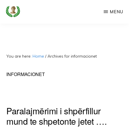
Skip
MENU
to
main
CAMERIA
Cameria
IME
content
Ime
-
Faqe
You are here:
Home
/
Archives for informacionet
e
Dedikuar
INFORMACIONET
Popullit
Cam
Paralajmërimi i shpërfillur
mund te shpetonte jetet ….