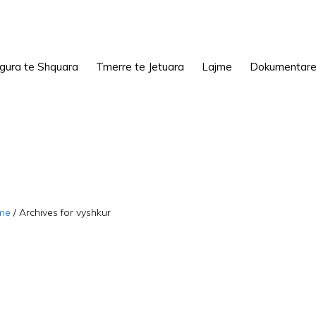
igura te Shquara
Tmerre te Jetuara
Lajme
Dokumentar
me
/
Archives for vyshkur