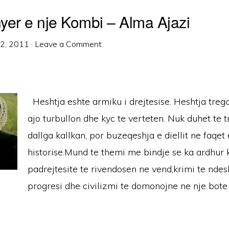
hyer e nje Kombi – Alma Ajazi
12, 2011
·
Leave a Comment
Heshtja eshte armiku i drejtesise. Heshtja treg
ajo turbullon dhe kyc te verteten. Nuk duhet te 
dallga kallkan, por buzeqeshja e diellit ne faqet 
historise.Mund te themi me bindje se ka ardhur
padrejtesite te rivendosen ne vend,krimi te nde
progresi dhe civilizmi te domonojne ne nje bote 