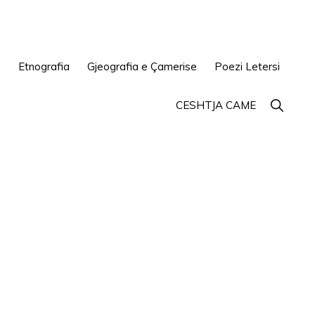
e
Etnografia
Gjeografia e Çamerise
Poezi Letersi
Show
CESHTJA CAME
Search