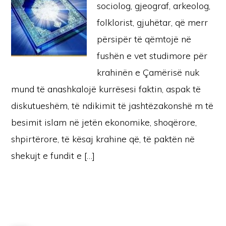
sociolog, gjeograf, arkeolog,
folklorist, gjuhëtar, që merr
përsipër të qëmtojë në
fushën e vet studimore për
krahinën e Çamërisë nuk
mund të anashkalojë kurrësesi faktin, aspak të
diskutueshëm, të ndikimit të jashtëzakonshë m të
besimit islam në jetën ekonomike, shoqërore,
shpirtërore, të kësaj krahine që, të paktën në
shekujt e fundit e […]