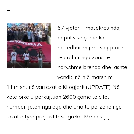
67 vjetori i masakrës ndaj
popullsisë çame ka
mbledhur mijëra shqiptarë
të ardhur nga zona të
ndryshme brenda dhe jashtë
vendit, në një marshim
fillimisht në varrezat e Kllogjerit.(UPDATE) Në
këtë pike u përkujtuan 2600 çamë të cilët
humbën jetën nga etja dhe uria të përzënë nga
tokat e tyre prej ushtrisë greke. Më pas […]