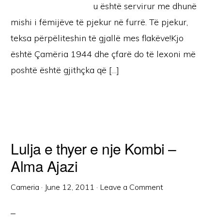
u është servirur me dhunë
mishi i fëmijëve të pjekur në furrë. Të pjekur,
teksa përpëliteshin të gjallë mes flakëve!Kjo
është Çamëria 1944 dhe çfarë do të lexoni më
poshtë është gjithçka që […]
Lulja e thyer e nje Kombi –
Alma Ajazi
Cameria
·
June 12, 2011
·
Leave a Comment