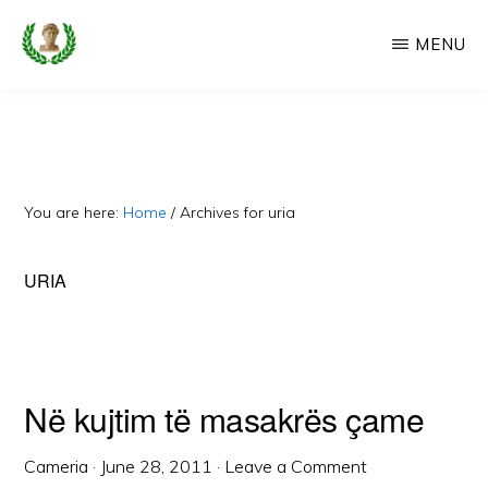
Skip
MENU
to
main
CAMERIA
Cameria
IME
content
Ime
-
Faqe
You are here:
Home
/
Archives for uria
e
Dedikuar
URIA
Popullit
Cam
Në kujtim të masakrës çame
Cameria
·
June 28, 2011
·
Leave a Comment