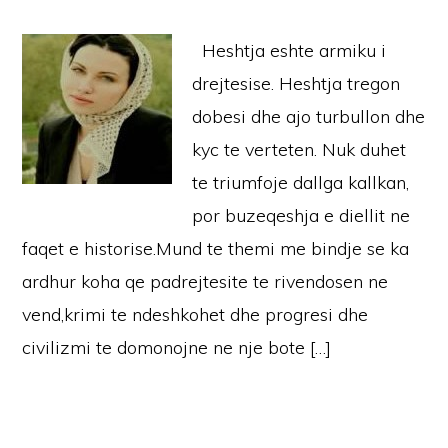
Heshtja eshte armiku i
drejtesise. Heshtja tregon
dobesi dhe ajo turbullon dhe
kyc te verteten. Nuk duhet
te triumfoje dallga kallkan,
por buzeqeshja e diellit ne
faqet e historise.Mund te themi me bindje se ka
ardhur koha qe padrejtesite te rivendosen ne
vend,krimi te ndeshkohet dhe progresi dhe
civilizmi te domonojne ne nje bote […]