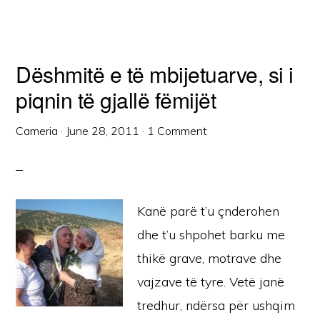
Dëshmitë e të mbijetuarve, si i
piqnin të gjallë fëmijët
Cameria
·
June 28, 2011
·
1 Comment
Kanë parë t’u çnderohen
dhe t’u shpohet barku me
thikë grave, motrave dhe
vajzave të tyre. Vetë janë
tredhur, ndërsa për ushqim