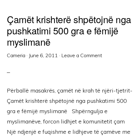
Çamët krishterë shpëtojnë nga
pushkatimi 500 gra e fëmijë
myslimanë
Cameria
·
June 6, 2011
·
Leave a Comment
Përballë masakrës, çamët në krah të njëri-tjetrit-
Çamët krishterë shpëtojnë nga pushkatimi 500
gra e fëmijë myslimanë Shpërngulja e
myslimanëve, forcon lidhjet e komunitetit çam
Një ndjenjë e fuqishme e lidhjeve të çamëve me