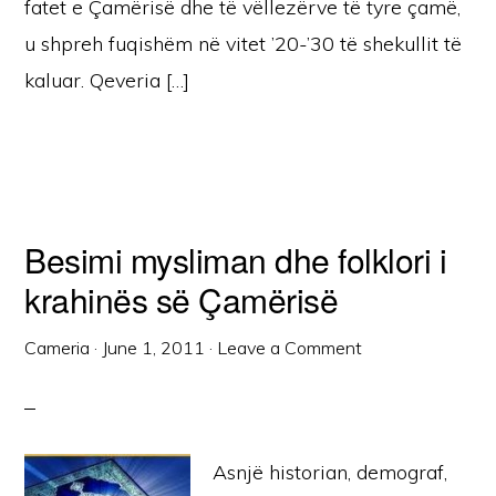
fatet e Çamërisë dhe të vëllezërve të tyre çamë,
u shpreh fuqishëm në vitet ’20-’30 të shekullit të
kaluar. Qeveria […]
Besimi mysliman dhe folklori i
krahinës së Çamërisë
Cameria
·
June 1, 2011
·
Leave a Comment
Asnjë historian, demograf,