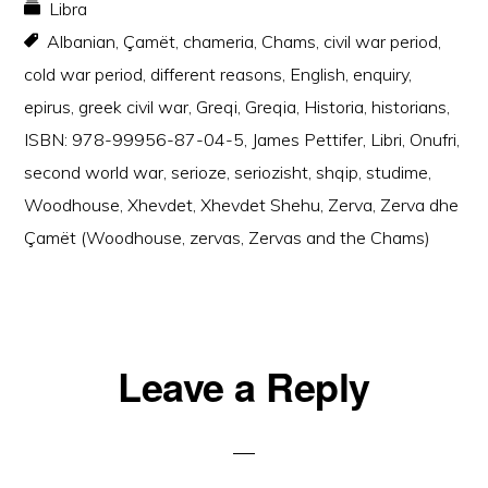
Libra
Albanian
,
Çamët
,
chameria
,
Chams
,
civil war period
,
cold war period
,
different reasons
,
English
,
enquiry
,
epirus
,
greek civil war
,
Greqi
,
Greqia
,
Historia
,
historians
,
ISBN: 978-99956-87-04-5
,
James Pettifer
,
Libri
,
Onufri
,
second world war
,
serioze
,
seriozisht
,
shqip
,
studime
,
Woodhouse
,
Xhevdet
,
Xhevdet Shehu
,
Zerva
,
Zerva dhe
Çamët (Woodhouse
,
zervas
,
Zervas and the Chams)
Reader
Leave a Reply
Interactions