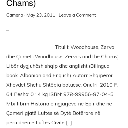
Chams)
Cameria
·
May 23, 2011
·
Leave a Comment
Titulli: Woodhouse, Zerva
dhe Çamët (Woodhouse, Zervas and the Chams)
Libër dygjuhësh shqip dhe anglisht (Bilingual
book, Albanian and English) Autori: Shqipëroi:
Xhevdet Shehu Shtëpia botuese: Onufri, 2010 F.
64 Pesha: 0.14 kg ISBN: 978-99956-87-04-5
Mbi librin Historia e ngjarjeve në Epir dhe në
Çamëri gjatë Luftës së Dytë Botërore në
periudhën e Luftës Civile […]