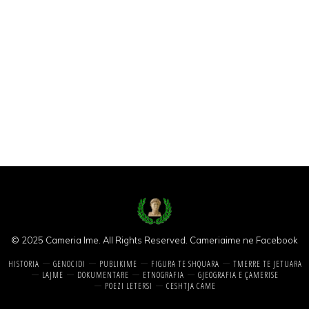
© 2025 Cameria Ime. All Rights Reserved.
Cameriaime ne Facebook
HISTORIA
GENOCIDI
PUBLIKIME
FIGURA TE SHQUARA
TMERRE TE JETUARA
LAJME
DOKUMENTARE
ETNOGRAFIA
GJEOGRAFIA E ÇAMERISE
POEZI LETERSI
CESHTJA CAME