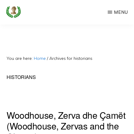
Skip
MENU
to
main
CAMERIA
Cameria
IME
content
Ime
-
Faqe
You are here:
Home
/
Archives for historians
e
Dedikuar
HISTORIANS
Popullit
Cam
Woodhouse, Zerva dhe Çamët
(Woodhouse, Zervas and the