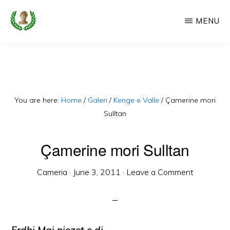
Skip
MENU
to
main
CAMERIA
Cameria
IME
content
Ime
-
Faqe
You are here:
Home
/
Galeri
/
Kenge e Valle
/
Çamerine mori
e
Sulltan
Dedikuar
Çamerine mori Sulltan
Popullit
Cam
Cameria
·
June 3, 2011
·
Leave a Comment