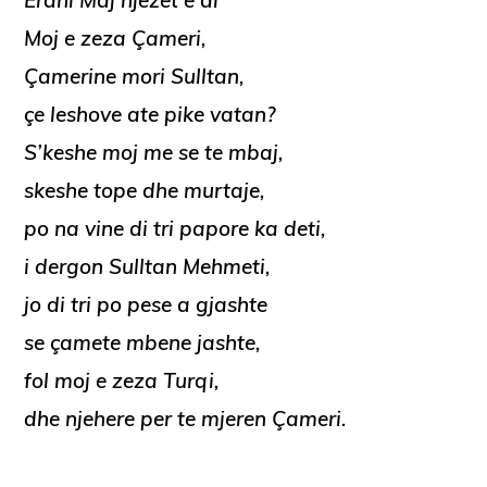
Erdhi Maj njezet e di
Moj e zeza Çameri,
Çamerine mori Sulltan,
çe leshove ate pike vatan?
S’keshe moj me se te mbaj,
skeshe tope dhe murtaje,
po na vine di tri papore ka deti,
i dergon Sulltan Mehmeti,
jo di tri po pese a gjashte
se çamete mbene jashte,
fol moj e zeza Turqi,
dhe njehere per te mjeren Çameri.