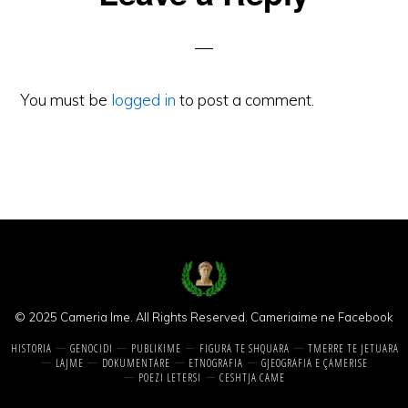
Interactions
You must be
logged in
to post a comment.
© 2025 Cameria Ime. All Rights Reserved.
Cameriaime ne Facebook
HISTORIA
GENOCIDI
PUBLIKIME
FIGURA TE SHQUARA
TMERRE TE JETUARA
LAJME
DOKUMENTARE
ETNOGRAFIA
GJEOGRAFIA E ÇAMERISE
POEZI LETERSI
CESHTJA CAME