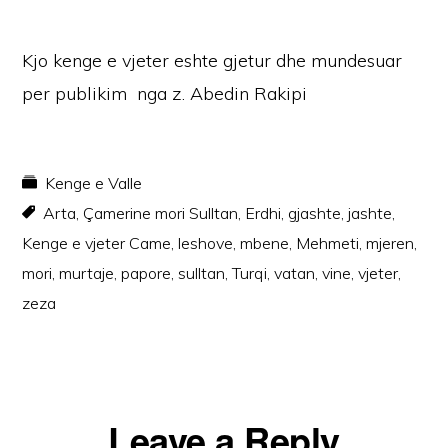
Kjo kenge e vjeter eshte gjetur dhe mundesuar
per publikim nga z. Abedin Rakipi
Kenge e Valle
Arta
,
Çamerine mori Sulltan
,
Erdhi
,
gjashte
,
jashte
,
Kenge e vjeter Came
,
leshove
,
mbene
,
Mehmeti
,
mjeren
,
mori
,
murtaje
,
papore
,
sulltan
,
Turqi
,
vatan
,
vine
,
vjeter
,
zeza
Reader
Leave a Reply