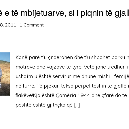
e të mbijetuarve, si i piqnin të gjal
28, 2011
·
1 Comment
Kanë parë t’u çnderohen dhe t’u shpohet barku m
motrave dhe vajzave të tyre. Vetë janë tredhur, 
ushqim u është servirur me dhunë mishi i fëmijë
në furrë. Të pjekur, teksa përpëliteshin të gjallë
flakëve!Kjo është Çamëria 1944 dhe çfarë do të
poshtë është gjithçka që […]