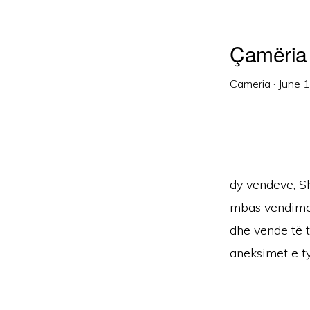
Çamëria p
Cameria
·
June 
dy vendeve, Sh
mbas vendime
dhe vende të 
aneksimet e tyr