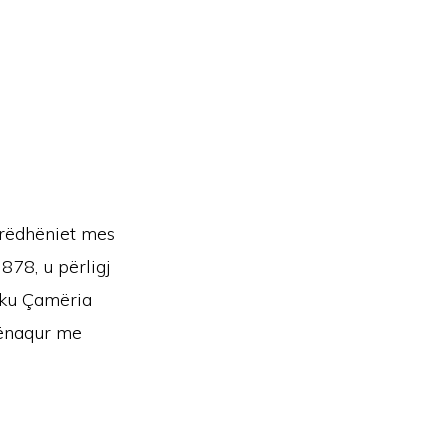
rrëdhëniet mes
878, u përligj
 ku Çamëria
kënaqur me