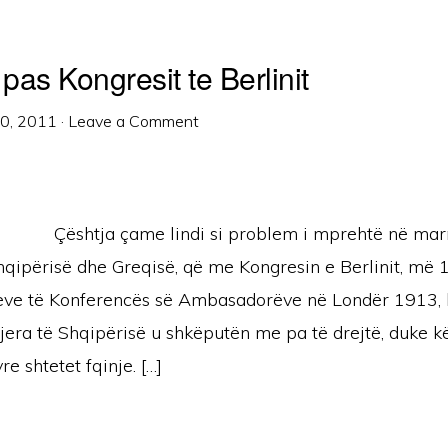
as Kongresit te Berlinit
10, 2011
·
Leave a Comment
Çështja çame lindi si problem i mprehtë në ma
qipërisë dhe Greqisë, që me Kongresin e Berlinit, më 1
ve të Konferencës së Ambasadorëve në Londër 1913,
tjera të Shqipërisë u shkëputën me pa të drejtë, duke 
e shtetet fqinje. […]