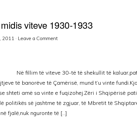
midis viteve 1930-1933
8, 2011
·
Leave a Comment
Në fillim të viteve 30-të të shekullit të kaluar,pa
tjeve të banorëve të Çamërisë, mund t’u vinte fundi.Kj
 se shteti amë sa vinte e fuqizohej.Zëri i Shqipërisë pati
alë politikës së jashtme të zgjuar, të Mbretit të Shqipt
 në fjalë,nuk nguronte të […]