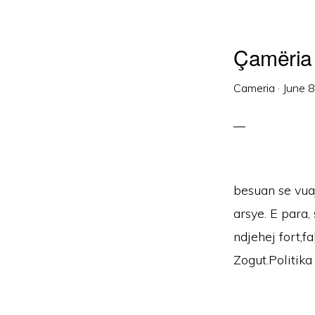
Çamëria 
Cameria
·
June 
besuan se vuaj
arsye. E para,
ndjehej fort,f
Zogut.Politika