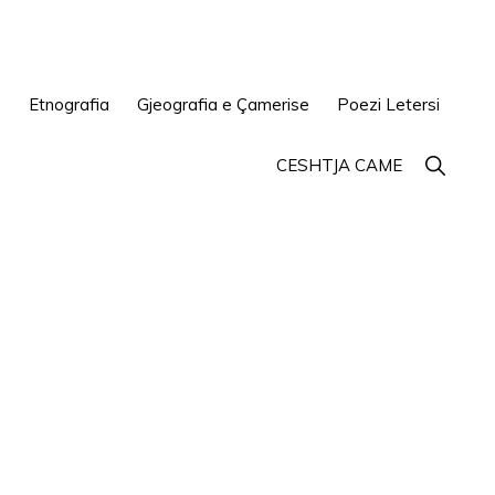
e
Etnografia
Gjeografia e Çamerise
Poezi Letersi
Show
CESHTJA CAME
Search