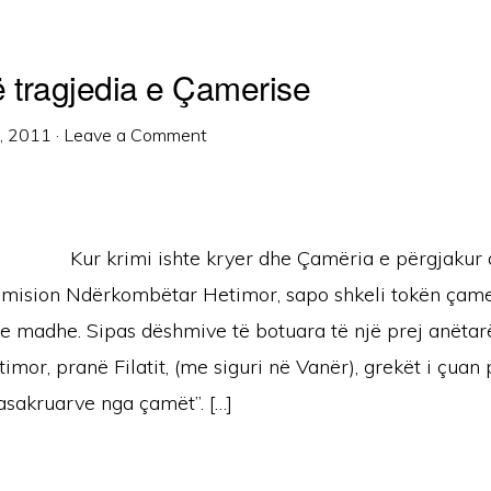
ë tragjedia e Çamerise
9, 2011
·
Leave a Comment
Kur krimi ishte kryer dhe Çamëria e përgjakur 
omision Ndërkombëtar Hetimor, sapo shkeli tokën çame
e madhe. Sipas dëshmive të botuara të një prej anëtar
imor, pranë Filatit, (me siguri në Vanër), grekët i çuan 
asakruarve nga çamët”. […]