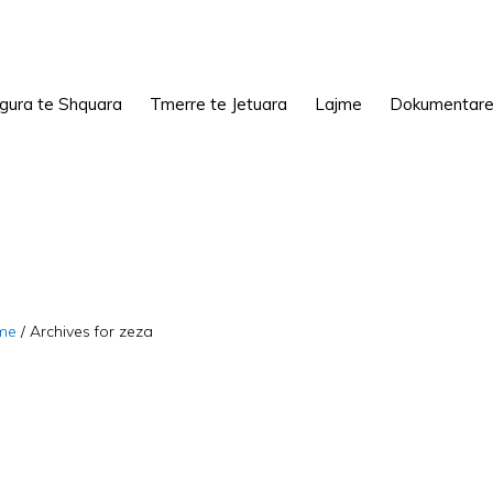
igura te Shquara
Tmerre te Jetuara
Lajme
Dokumentar
me
/
Archives for zeza