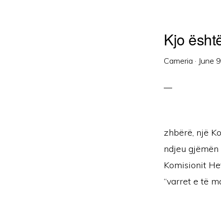
Kjo ësht
Cameria
·
June 
zhbërë, një K
ndjeu gjëmën 
Komisionit Het
“varret e të m