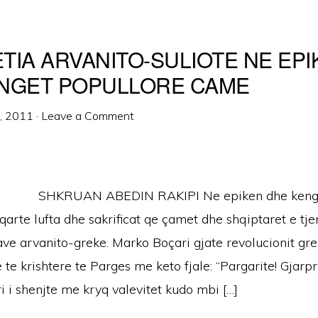
TIA ARVANITO-SULIOTE NE EPI
NGET POPULLORE CAME
7, 2011
·
Leave a Comment
SHKRUAN ABEDIN RAKIPI Ne epiken dhe kenge
arte lufta dhe sakrificat qe çamet dhe shqiptaret e tj
ve arvanito-greke. Marko Boçari gjate revolucionit gre
 te krishtere te Parges me keto fjale: “Pargarite! Gjarp
i i shenjte me kryq valevitet kudo mbi […]