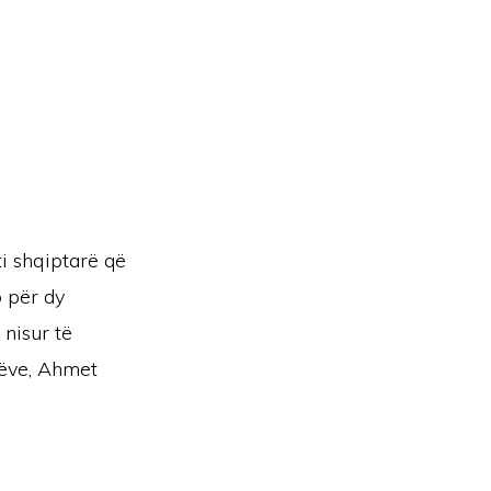
ti shqiptarë që
o për dy
 nisur të
arëve, Ahmet