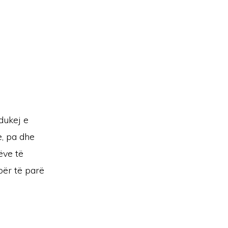
dukej e
, pa dhe
ëve të
për të parë