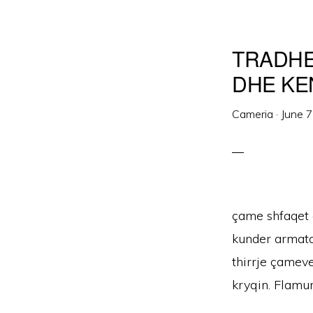
TRADHE
DHE KE
Cameria
·
June 
çame shfaqet q
kunder armata
thirrje çameve
kryqin. Flamur