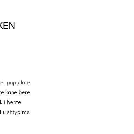
KEN
t popullore
ere kane bere
k i bente
ri u shtyp me