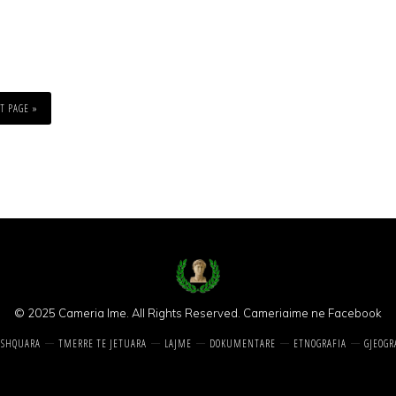
T PAGE »
© 2025 Cameria Ime. All Rights Reserved.
Cameriaime ne Facebook
 SHQUARA
TMERRE TE JETUARA
LAJME
DOKUMENTARE
ETNOGRAFIA
GJEOGR