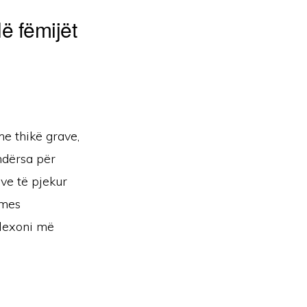
lë fëmijët
e thikë grave,
ndërsa për
ve të pjekur
 mes
 lexoni më