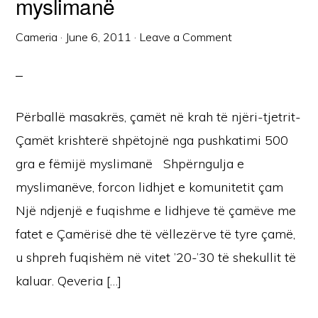
myslimanë
Cameria
·
June 6, 2011
·
Leave a Comment
Përballë masakrës, çamët në krah të njëri-tjetrit-
Çamët krishterë shpëtojnë nga pushkatimi 500
gra e fëmijë myslimanë Shpërngulja e
myslimanëve, forcon lidhjet e komunitetit çam
Një ndjenjë e fuqishme e lidhjeve të çamëve me
fatet e Çamërisë dhe të vëllezërve të tyre çamë,
u shpreh fuqishëm në vitet ’20-’30 të shekullit të
kaluar. Qeveria […]