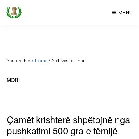
Skip
MENU
to
main
CAMERIA
Cameria
IME
content
Ime
-
Faqe
You are here:
Home
/
Archives for mori
e
Dedikuar
MORI
Popullit
Cam
Çamët krishterë shpëtojnë nga
pushkatimi 500 gra e fëmijë