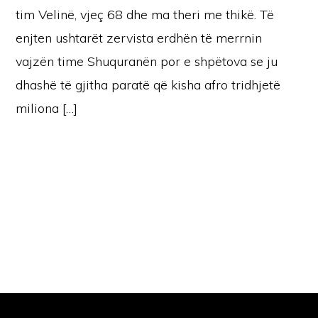
tim Velinë, vjeç 68 dhe ma theri me thikë. Të
enjten ushtarët zervista erdhën të merrnin
vajzën time Shuquranën por e shpëtova se ju
dhashë të gjitha paratë që kisha afro tridhjetë
miliona […]