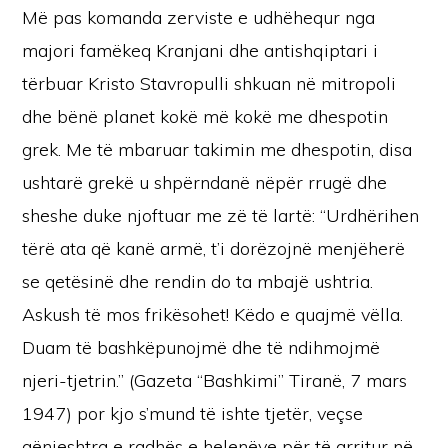
Më pas komanda zerviste e udhëhequr nga
majori famëkeq Kranjani dhe antishqiptari i
tërbuar Kristo Stavropulli shkuan në mitropoli
dhe bënë planet kokë më kokë me dhespotin
grek. Me të mbaruar takimin me dhespotin, disa
ushtarë grekë u shpërndanë nëpër rrugë dhe
sheshe duke njoftuar me zë të lartë: “Urdhërihen
tërë ata që kanë armë, t’i dorëzojnë menjëherë
se qetësinë dhe rendin do ta mbajë ushtria.
Askush të mos frikësohet! Këdo e quajmë vëlla.
Duam të bashkëpunojmë dhe të ndihmojmë
njeri-tjetrin.” (Gazeta “Bashkimi” Tiranë, 7 mars
1947) por kjo s’mund të ishte tjetër, veçse
gënjeshtra e radhës e helenëve për të arritur në