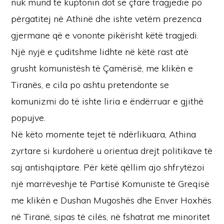
nuk mund të kuptonin dot se çfarë tragjedie po
përgatitej në Athinë dhe ishte vetëm prezenca
gjermane që e vononte pikërisht këtë tragjedi.
Një nyjë e çuditshme lidhte në këtë rast atë
grusht komunistësh të Çamërisë, me klikën e
Tiranës, e cila po ashtu pretendonte se
komunizmi do të ishte liria e ëndërruar e gjithë
popujve.
Në këto momente tejet të ndërlikuara, Athina
zyrtare si kurdoherë u orientua drejt politikave të
saj antishqiptare. Për këtë qëllim ajo shfrytëzoi
një marrëveshje të Partisë Komuniste të Greqisë
me klikën e Dushan Mugoshës dhe Enver Hoxhës
në Tiranë, sipas të cilës, në fshatrat me minoritet