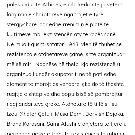
palëkundur të Athinës, e cila kërkonte jo vetëm
largimin e shqiptarëve nga trojet e tyre
stërgjyshore, por edhe rrënimin e plotë të
kujtimeve mbi ekzistencën aty të racës sonë.
Në muajt gusht-shtator 1943, vlen të thuhet se
rezistenca e atdhetarëve çamë ishte organizuar
më së miri. Ndonëse në thelb, kjo rezistencë u
organizua kundër okupatorit, në të pati edhe
element të mbrojtjes vendore, çka do të thoshte
ruajtja e shtëpive dhe popullsisë së pambrojtur
ndaj andartëve grekë. Atdhetarë të tillë si Isuf
Izeti, Xhafer Çafuli, Musa Demi, Dervish Dojaka,
Braho Karasani, Sami Alushi e dhjetëra të tjerë u
përpoqën që këtë front të rezistencës ta mbanin