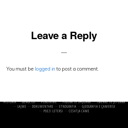
Reader
Leave a Reply
Interactions
You must be
logged in
to post a comment.
© 2025 Cameria Ime. All Rights Reserved.
Cameriaime ne Facebook
HISTORIA
GENOCIDI
PUBLIKIME
FIGURA TE SHQUARA
TMERRE TE JETUARA
LAJME
DOKUMENTARE
ETNOGRAFIA
GJEOGRAFIA E ÇAMERISE
POEZI LETERSI
CESHTJA CAME