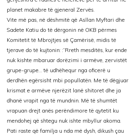
planet makabre të gjeneral Zervës.
Vite më pas, në dëshmitë që Asllan Myftari dhe
Sadete Katiu do të dërgonin në OKB përmes
Komitetit të Mbrojtjes së Çamërisë, midis të
tjerave do të kujtonin: :”Rreth mesditës, kur ende
nuk kishte mbaruar dorëzimi i armëve, zervistët
grupe-grupe… të udhëhequr nga oficerë u
derdhën egërsisht mbi popullatën. Me të dëgjuar
krismat e armëve njerëzit lanë shitoret dhe ja
dhanë vrapit nga të mundnin. Më të shumtët
vrapuan drejt anës perëndimore të qytetit ku
mendohej që shtegu nuk ishte mbyllur akoma.
Pati raste që familja u nda më dysh, dikush çau