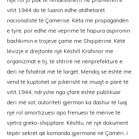
vitit 1944 do të luanin edhe atdhetarët
nacionalistë të Çamërisë. Këta me propagandën
e tyre, por edhe me veprime të hapura aspironin
bashkimin e trojeve çame me Shqipërinë. Këtë
lëvizje e drejtonte një Këshill Krahinor me
organizmat e tij, të shtrirë në nënprefekturë e
deri në fshatrat më të largët. Mendoj se është me
vend të kuptohet se pikërisht në muajt e parë të
vitit 1944, ndryshe nga çfarë është publikuar
deri më sot, autoriteti gjerman ka dashur të luaj
një rol amortizuesi apo frenuesi të mërive të
vjetra greko-shqiptare. Kështu, në një dokument
tepër sekret që komanda gjermane në Çamëri, i