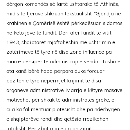
dërgon komandës së lartë ushtarake të Athinës,
midis të tjerave shkruan tekstualisht: “Gjendja në
krahinën e Çamërisë është përkeqësuar, sidomos
në këto javë të fundit. Deri afër fundit të vitit
1943, shqiptarët mjaftoheshin me ushtrimin e
zotërimeve të tyre në disa zona influence pa
marrë përsipër të administrojnë vendin. Tashmë
ata kanë bërë hapa përpara duke forcuar
pozitën e tyre nëpërmjet krijimit të disa
organeve administrative. Marrja e këtyre masave
motivohet për shkak të administratës greke, e
cila ka falimentuar plotësisht dhe pa ndërhyrjen
e shqiptarëve rendi dhe qetësia rrezikohen
totalisht. Për zbatimin e organizimit