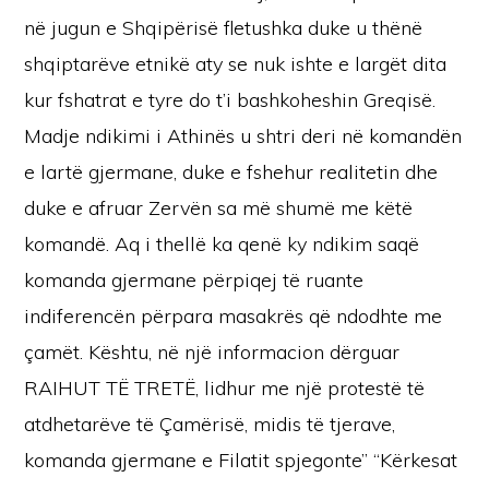
në jugun e Shqipërisë fletushka duke u thënë
shqiptarëve etnikë aty se nuk ishte e largët dita
kur fshatrat e tyre do t’i bashkoheshin Greqisë.
Madje ndikimi i Athinës u shtri deri në komandën
e lartë gjermane, duke e fshehur realitetin dhe
duke e afruar Zervën sa më shumë me këtë
komandë. Aq i thellë ka qenë ky ndikim saqë
komanda gjermane përpiqej të ruante
indiferencën përpara masakrës që ndodhte me
çamët. Kështu, në një informacion dërguar
RAIHUT TË TRETË, lidhur me një protestë të
atdhetarëve të Çamërisë, midis të tjerave,
komanda gjermane e Filatit spjegonte” “Kërkesat