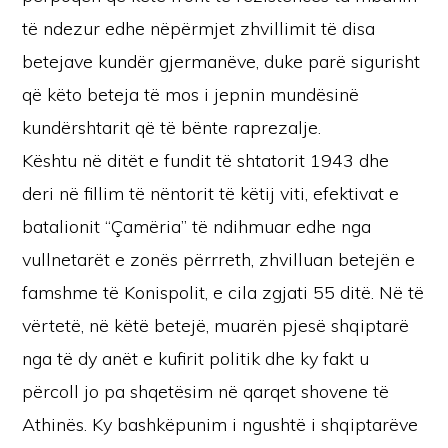
të ndezur edhe nëpërmjet zhvillimit të disa
betejave kundër gjermanëve, duke parë sigurisht
që këto beteja të mos i jepnin mundësinë
kundërshtarit që të bënte raprezalje.
Kështu në ditët e fundit të shtatorit 1943 dhe
deri në fillim të nëntorit të këtij viti, efektivat e
batalionit “Çamëria” të ndihmuar edhe nga
vullnetarët e zonës përrreth, zhvilluan betejën e
famshme të Konispolit, e cila zgjati 55 ditë. Në të
vërtetë, në këtë betejë, muarën pjesë shqiptarë
nga të dy anët e kufirit politik dhe ky fakt u
përcoll jo pa shqetësim në qarqet shovene të
Athinës. Ky bashkëpunim i ngushtë i shqiptarëve