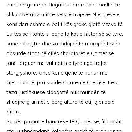
kuintalë grurë pa llogaritur dramën e madhe të
shkombëtarizimit të këtyre trojeve. Një pjesë e
konsiderueshme e politikës greke gjatë viteve të
Luftës së Ftohtë si edhe lajkat e historisë së tyre,
kanë mbrojtur dhe vazhdojnë të mbrojnë tezën
absurde sipas së cilës shqiptarët e Çamërisë
janë larguar me vullnetin e tyre nga trojet
stërgjyshorë, kinse kanë qenë të lidhur me
Gjermaninë, pra kundërshtaren e Greqisë. Këto
teza justifikuese sidoqoftë nuk mundën të
shuajnë gjurmët e përgjakura të atij gjenocidi
biblik.
Sa për pronat e banorëve të Çamërisë, fillimisht
ato iu shpërndanë kolonëve grekë të ardhur nga