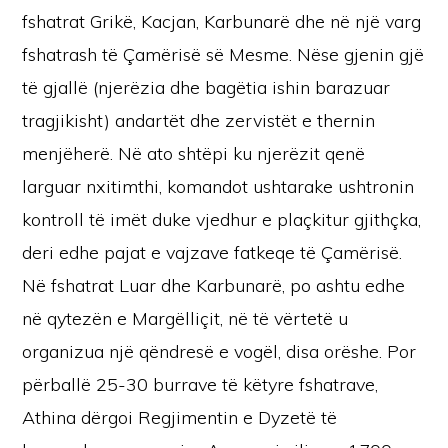
fshatrat Grikë, Kacjan, Karbunarë dhe në një varg
fshatrash të Çamërisë së Mesme. Nëse gjenin gjë
të gjallë (njerëzia dhe bagëtia ishin barazuar
tragjikisht) andartët dhe zervistët e thernin
menjëherë. Në ato shtëpi ku njerëzit qenë
larguar nxitimthi, komandot ushtarake ushtronin
kontroll të imët duke vjedhur e plaçkitur gjithçka,
deri edhe pajat e vajzave fatkeqe të Çamërisë.
Në fshatrat Luar dhe Karbunarë, po ashtu edhe
në qytezën e Margëlliçit, në të vërtetë u
organizua një qëndresë e vogël, disa orëshe. Por
përballë 25-30 burrave të këtyre fshatrave,
Athina dërgoi Regjimentin e Dyzetë të