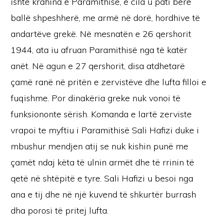
ishte krahina e Paramithisë, e cila u pati bërë
ballë shpeshherë, me armë në dorë, hordhive të
andartëve grekë. Në mesnatën e 26 qershorit
1944, ata iu afruan Paramithisë nga të katër
anët. Në agun e 27 qershorit, disa atdhetarë
çamë ranë në pritën e zervistëve dhe lufta filloi e
fuqishme. Por dinakëria greke nuk vonoi të
funksiononte sërish. Komanda e lartë zerviste
vrapoi te myftiu i Paramithisë Sali Hafizi duke i
mbushur mendjen atij se nuk kishin punë me
çamët ndaj këta të ulnin armët dhe të rrinin të
qetë në shtëpitë e tyre. Sali Hafizi u besoi nga
ana e tij dhe në një kuvend të shkurtër burrash
dha porosi të pritej lufta.