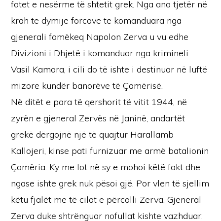
fatet e nesërme të shtetit grek. Nga ana tjetër në
krah të dymijë forcave të komanduara nga
gjenerali famëkeq Napolon Zerva u vu edhe
Divizioni i Dhjetë i komanduar nga krimineli
Vasil Kamara, i cili do të ishte i destinuar në luftë
mizore kundër banorëve të Çamërisë.
Në ditët e para të qershorit të vitit 1944, në
zyrën e gjeneral Zervës në Janinë, andartët
grekë dërgojnë një të quajtur Harallamb
Kallojeri, kinse pati furnizuar me armë batalionin
Çamëria. Ky me lot në sy e mohoi këtë fakt dhe
ngase ishte grek nuk pësoi gjë. Por vlen të sjellim
këtu fjalët me të cilat e përcolli Zerva. Gjeneral
Zerva duke shtrënguar nofullat kishte vazhduar: