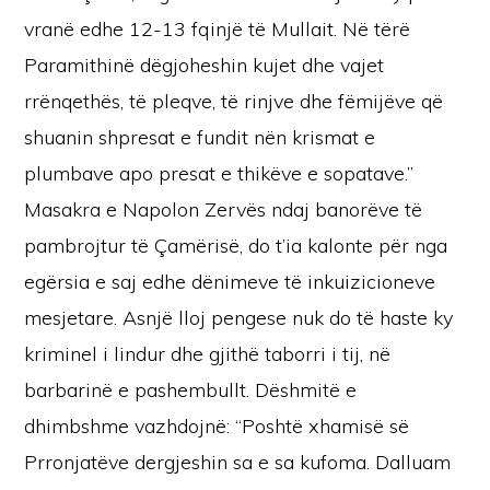
vranë edhe 12-13 fqinjë të Mullait. Në tërë
Paramithinë dëgjoheshin kujet dhe vajet
rrënqethës, të pleqve, të rinjve dhe fëmijëve që
shuanin shpresat e fundit nën krismat e
plumbave apo presat e thikëve e sopatave.”
Masakra e Napolon Zervës ndaj banorëve të
pambrojtur të Çamërisë, do t’ia kalonte për nga
egërsia e saj edhe dënimeve të inkuizicioneve
mesjetare. Asnjë lloj pengese nuk do të haste ky
kriminel i lindur dhe gjithë taborri i tij, në
barbarinë e pashembullt. Dëshmitë e
dhimbshme vazhdojnë: “Poshtë xhamisë së
Prronjatëve dergjeshin sa e sa kufoma. Dalluam