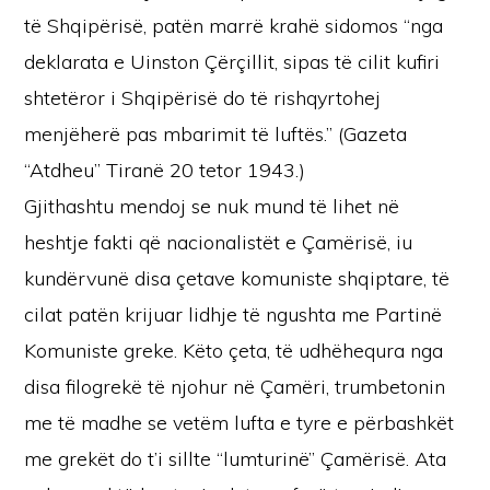
të Shqipërisë, patën marrë krahë sidomos “nga
deklarata e Uinston Çërçillit, sipas të cilit kufiri
shtetëror i Shqipërisë do të rishqyrtohej
menjëherë pas mbarimit të luftës.” (Gazeta
“Atdheu” Tiranë 20 tetor 1943.)
Gjithashtu mendoj se nuk mund të lihet në
heshtje fakti që nacionalistët e Çamërisë, iu
kundërvunë disa çetave komuniste shqiptare, të
cilat patën krijuar lidhje të ngushta me Partinë
Komuniste greke. Këto çeta, të udhëhequra nga
disa filogrekë të njohur në Çamëri, trumbetonin
me të madhe se vetëm lufta e tyre e përbashkët
me grekët do t’i sillte “lumturinë” Çamërisë. Ata