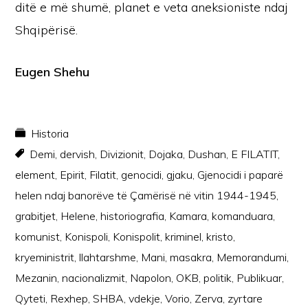
ditë e më shumë, planet e veta aneksioniste ndaj
Shqipërisë.
Eugen Shehu
Historia
Demi
,
dervish
,
Divizionit
,
Dojaka
,
Dushan
,
E FILATIT
,
element
,
Epirit
,
Filatit
,
genocidi
,
gjaku
,
Gjenocidi i paparë
helen ndaj banorëve të Çamërisë në vitin 1944-1945
,
grabitjet
,
Helene
,
historiografia
,
Kamara
,
komanduara
,
komunist
,
Konispoli
,
Konispolit
,
kriminel
,
kristo
,
kryeministrit
,
llahtarshme
,
Mani
,
masakra
,
Memorandumi
,
Mezanin
,
nacionalizmit
,
Napolon
,
OKB
,
politik
,
Publikuar
,
Qyteti
,
Rexhep
,
SHBA
,
vdekje
,
Vorio
,
Zerva
,
zyrtare