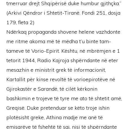
tmerruar drejt Shqipërisë duke humbur gjithçka.”
(Arkivi Qëndror i Shtetit-Tiranë. Fondi 251, dosja
179, fleta 2)
Ndërkaq propaganda shovene helene vazhdonte
me ritme akoma më të mëdha t’u binte tam-
tameve të Vorio-Epirit. Kështu, në mbrëmjen e 1
tetorit 1944, Radio Kajroja shpërndante në eter
mesazhin e ministrit grek të informacionit,
Kartallit për kinse revoltë të vorioepirotëve në
Gjirokastër e Sarandë, të cilët kërkonin
bashkimin e trojeve të tyre me ato të shtetit amë,
Greqisë. Duke pretenduar se këto troje ishin
plotësisht greke, Athina madje me anë të
emisarëve të fshehtë të saj, nisi të shpërndante