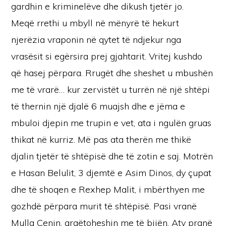
gardhin e kriminelëve dhe dikush tjetër jo.
Meqë rrethi u mbyll në mënyrë të hekurt
njerëzia vraponin në qytet të ndjekur nga
vrasësit si egërsira prej gjahtarit. Vritej kushdo
që hasej përpara. Rrugët dhe sheshet u mbushën
me të vrarë… kur zervistët u turrën në një shtëpi
të thernin një djalë 6 muajsh dhe e jëma e
mbuloi djepin me trupin e vet, ata i ngulën gruas
thikat në kurriz. Më pas ata therën me thikë
djalin tjetër të shtëpisë dhe të zotin e saj. Motrën
e Hasan Belulit, 3 djemtë e Asim Dinos, dy çupat
dhe të shoqen e Rexhep Malit, i mbërthyen me
gozhdë përpara murit të shtëpisë. Pasi vranë
Mulla Çenin, argëtoheshin me të bijën. Aty pranë