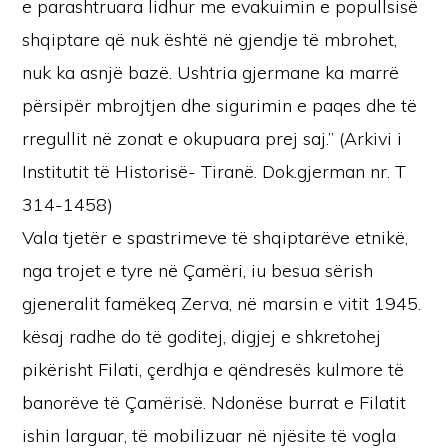
e parashtruara lidhur me evakuimin e popullsisë
shqiptare që nuk është në gjendje të mbrohet,
nuk ka asnjë bazë. Ushtria gjermane ka marrë
përsipër mbrojtjen dhe sigurimin e paqes dhe të
rregullit në zonat e okupuara prej saj.” (Arkivi i
Institutit të Historisë- Tiranë. Dok.gjerman nr. T
314-1458)
Vala tjetër e spastrimeve të shqiptarëve etnikë,
nga trojet e tyre në Çamëri, iu besua sërish
gjeneralit famëkeq Zerva, në marsin e vitit 1945.
kësaj radhe do të goditej, digjej e shkretohej
pikërisht Filati, çerdhja e qëndresës kulmore të
banorëve të Çamërisë. Ndonëse burrat e Filatit
ishin larguar, të mobilizuar në njësite të vogla