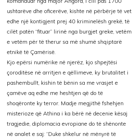
komanduar nga major Angora, i cili pas 1700
ushtarëve dhe oficerëve, kishte në përbërje të vet
edhe një kontigjent prej 40 kriminelësh grekë, të
cilët patën “fituar” lirinë nga burgjet greke, vetëm
e vetëm për të therur sa më shumë shqiptarë
etnikë të Çamërisë.
Kjo epërsi numërike në njerëz, kjo shpejtësi
çoroditëse në arritjen e qëllimeve, ky brutalitet i
pashembullt, kishin të bënin sa me vrasjet e
çamëve aq edhe me heshtjen që do të
shoqëronte ky terror. Madje megjithë fshehjen
misterioze që Athina i ka bërë në decenie kësaj
tragjedie, diplomacia evropiane do të shënonte
në analet e saj: “Duke shkelur në mënyrë të