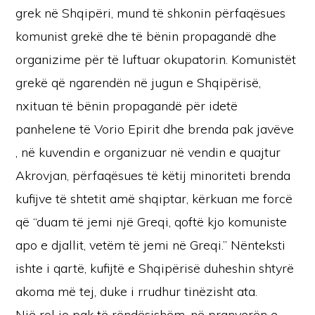
grek në Shqipëri, mund të shkonin përfaqësues
komunist grekë dhe të bënin propagandë dhe
organizime për të luftuar okupatorin. Komunistët
grekë që ngarendën në jugun e Shqipërisë,
nxituan të bënin propagandë për idetë
panhelene të Vorio Epirit dhe brenda pak javëve
, në kuvendin e organizuar në vendin e quajtur
Akrovjan, përfaqësues të këtij minoriteti brenda
kufijve të shtetit amë shqiptar, kërkuan me forcë
që “duam të jemi një Greqi, qoftë kjo komuniste
apo e djallit, vetëm të jemi në Greqi.” Nënteksti
ishte i qartë, kufijtë e Shqipërisë duheshin shtyrë
akoma më tej, duke i rrudhur tinëzisht ata.
Një rol jo pak të rëndësishëm, në pranverën e