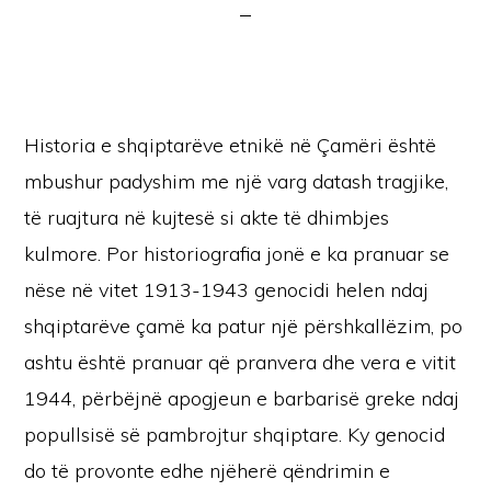
Historia e shqiptarëve etnikë në Çamëri është
mbushur padyshim me një varg datash tragjike,
të ruajtura në kujtesë si akte të dhimbjes
kulmore. Por historiografia jonë e ka pranuar se
nëse në vitet 1913-1943 genocidi helen ndaj
shqiptarëve çamë ka patur një përshkallëzim, po
ashtu është pranuar që pranvera dhe vera e vitit
1944, përbëjnë apogjeun e barbarisë greke ndaj
popullsisë së pambrojtur shqiptare. Ky genocid
do të provonte edhe njëherë qëndrimin e