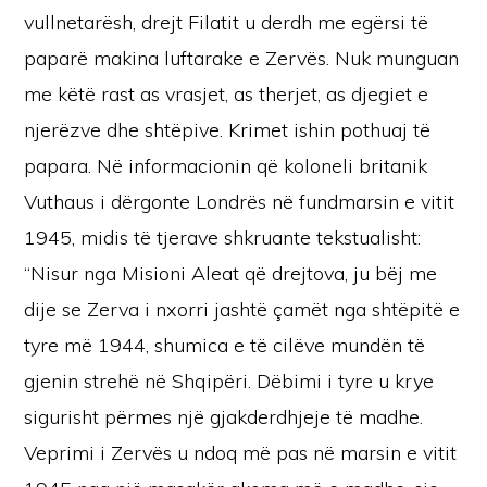
vullnetarësh, drejt Filatit u derdh me egërsi të
paparë makina luftarake e Zervës. Nuk munguan
me këtë rast as vrasjet, as therjet, as djegiet e
njerëzve dhe shtëpive. Krimet ishin pothuaj të
papara. Në informacionin që koloneli britanik
Vuthaus i dërgonte Londrës në fundmarsin e vitit
1945, midis të tjerave shkruante tekstualisht:
“Nisur nga Misioni Aleat që drejtova, ju bëj me
dije se Zerva i nxorri jashtë çamët nga shtëpitë e
tyre më 1944, shumica e të cilëve mundën të
gjenin strehë në Shqipëri. Dëbimi i tyre u krye
sigurisht përmes një gjakderdhjeje të madhe.
Veprimi i Zervës u ndoq më pas në marsin e vitit