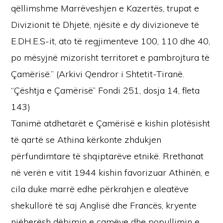
qëllimshme Marrëveshjen e Kazertës, trupat e
Divizionit të Dhjetë, njësitë e dy divizioneve të
E.DH.E.S-it, ato të regjimenteve 100, 110 dhe 40,
po mësyjnë mizorisht territoret e pambrojtura të
Çamërisë.” (Arkivi Qendror i Shtetit-Tiranë.
“Çështja e Çamërisë” Fondi 251, dosja 14, fleta
143)
Tanimë atdhetarët e Çamërisë e kishin plotësisht
të qartë se Athina kërkonte zhdukjen
përfundimtare të shqiptarëve etnikë. Rrethanat
në verën e vitit 1944 kishin favorizuar Athinën, e
cila duke marrë edhe përkrahjen e aleatëve
shekullorë të saj Anglisë dhe Francës, kryente
njëherësh dëbimin e çamëve dhe popullimin e