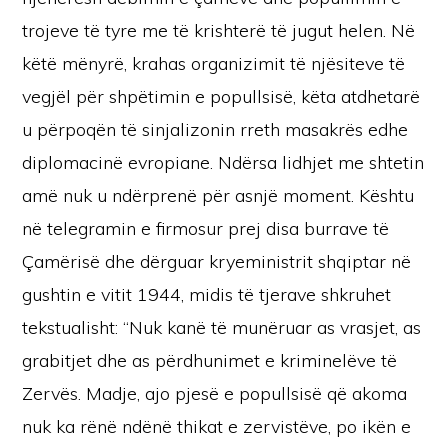
trojeve të tyre me të krishterë të jugut helen. Në
këtë mënyrë, krahas organizimit të njësiteve të
vegjël për shpëtimin e popullsisë, këta atdhetarë
u përpoqën të sinjalizonin rreth masakrës edhe
diplomacinë evropiane. Ndërsa lidhjet me shtetin
amë nuk u ndërprenë për asnjë moment. Kështu
në telegramin e firmosur prej disa burrave të
Çamërisë dhe dërguar kryeministrit shqiptar në
gushtin e vitit 1944, midis të tjerave shkruhet
tekstualisht: “Nuk kanë të munëruar as vrasjet, as
grabitjet dhe as përdhunimet e kriminelëve të
Zervës. Madje, ajo pjesë e popullsisë që akoma
nuk ka rënë ndënë thikat e zervistëve, po ikën e