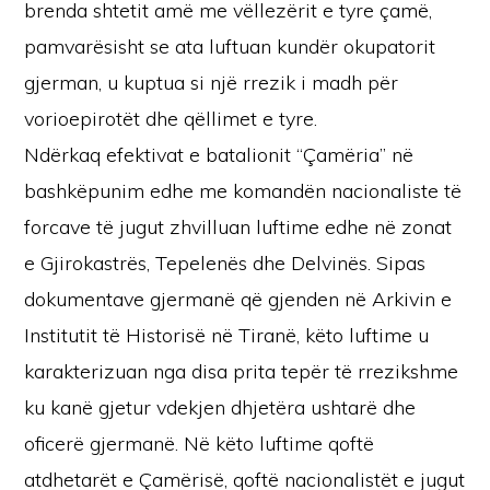
brenda shtetit amë me vëllezërit e tyre çamë,
pamvarësisht se ata luftuan kundër okupatorit
gjerman, u kuptua si një rrezik i madh për
vorioepirotët dhe qëllimet e tyre.
Ndërkaq efektivat e batalionit “Çamëria” në
bashkëpunim edhe me komandën nacionaliste të
forcave të jugut zhvilluan luftime edhe në zonat
e Gjirokastrës, Tepelenës dhe Delvinës. Sipas
dokumentave gjermanë që gjenden në Arkivin e
Institutit të Historisë në Tiranë, këto luftime u
karakterizuan nga disa prita tepër të rrezikshme
ku kanë gjetur vdekjen dhjetëra ushtarë dhe
oficerë gjermanë. Në këto luftime qoftë
atdhetarët e Çamërisë, qoftë nacionalistët e jugut