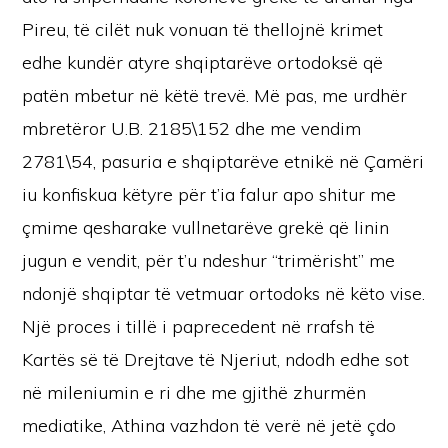
Pireu, të cilët nuk vonuan të thellojnë krimet
edhe kundër atyre shqiptarëve ortodoksë që
patën mbetur në këtë trevë. Më pas, me urdhër
mbretëror U.B. 2185\152 dhe me vendim
2781\54, pasuria e shqiptarëve etnikë në Çamëri
iu konfiskua këtyre për t’ia falur apo shitur me
çmime qesharake vullnetarëve grekë që linin
jugun e vendit, për t’u ndeshur “trimërisht” me
ndonjë shqiptar të vetmuar ortodoks në këto vise.
Një proces i tillë i paprecedent në rrafsh të
Kartës së të Drejtave të Njeriut, ndodh edhe sot
në mileniumin e ri dhe me gjithë zhurmën
mediatike, Athina vazhdon të verë në jetë çdo