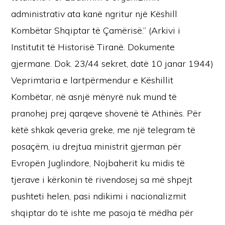
administrativ ata kanë ngritur një Këshill
Kombëtar Shqiptar të Çamërisë.” (Arkivi i
Institutit të Historisë Tiranë. Dokumente
gjermane. Dok. 23/44 sekret, datë 10 janar 1944)
Veprimtaria e lartpërmendur e Këshillit
Kombëtar, në asnjë mënyrë nuk mund të
pranohej prej qarqeve shovenë të Athinës. Për
këtë shkak qeveria greke, me një telegram të
posaçëm, iu drejtua ministrit gjerman për
Evropën Juglindore, Nojbaherit ku midis të
tjerave i kërkonin të rivendosej sa më shpejt
pushteti helen, pasi ndikimi i nacionalizmit
shqiptar do të ishte me pasoja të mëdha për