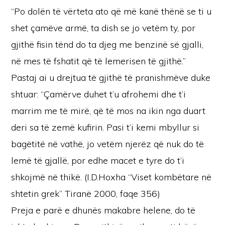
“Po dolën të vërteta ato që më kanë thënë se ti u
shet çamëve armë, ta dish se jo vetëm ty, por
gjithë fisin tënd do ta djeg me benzinë së gjalli,
në mes të fshatit që të lemerisen të gjithë.”
Pastaj ai u drejtua të gjithë të pranishmëve duke
shtuar: “Çamërve duhet t’u afrohemi dhe t’i
marrim me të mirë, që të mos na ikin nga duart
deri sa të zemë kufirin. Pasi t’i kemi mbyllur si
bagëtitë në vathë, jo vetëm njerëz që nuk do të
lemë të gjallë, por edhe macet e tyre do t’i
shkojmë në thikë. (I.D.Hoxha “Viset kombëtare në
shtetin grek” Tiranë 2000, faqe 356)
Preja e parë e dhunës makabre helene, do të