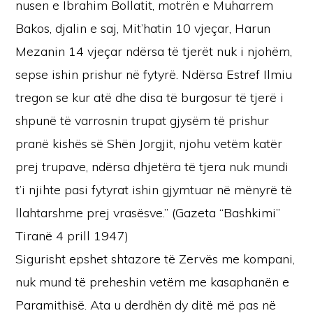
nusen e Ibrahim Bollatit, motrën e Muharrem
Bakos, djalin e saj, Mit’hatin 10 vjeçar, Harun
Mezanin 14 vjeçar ndërsa të tjerët nuk i njohëm,
sepse ishin prishur në fytyrë. Ndërsa Estref Ilmiu
tregon se kur atë dhe disa të burgosur të tjerë i
shpunë të varrosnin trupat gjysëm të prishur
pranë kishës së Shën Jorgjit, njohu vetëm katër
prej trupave, ndërsa dhjetëra të tjera nuk mundi
t’i njihte pasi fytyrat ishin gjymtuar në mënyrë të
llahtarshme prej vrasësve.” (Gazeta “Bashkimi”
Tiranë 4 prill 1947)
Sigurisht epshet shtazore të Zervës me kompani,
nuk mund të preheshin vetëm me kasaphanën e
Paramithisë. Ata u derdhën dy ditë më pas në