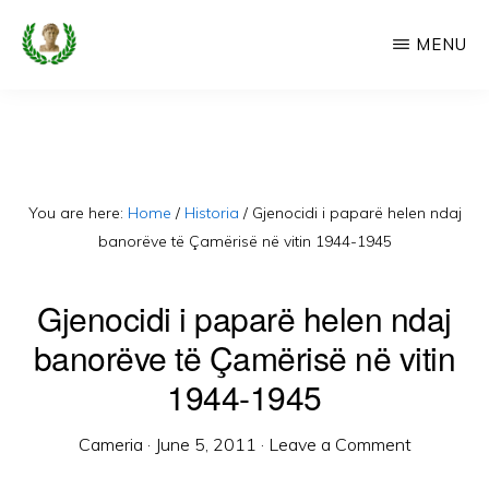
Skip
MENU
to
main
CAMERIA
Cameria
IME
content
Ime
-
Faqe
You are here:
Home
/
Historia
/
Gjenocidi i paparë helen ndaj
e
banorëve të Çamërisë në vitin 1944-1945
Dedikuar
Gjenocidi i paparë helen ndaj
Popullit
banorëve të Çamërisë në vitin
Cam
1944-1945
Cameria
·
June 5, 2011
·
Leave a Comment