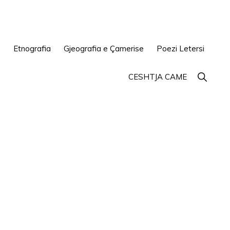
e
Etnografia
Gjeografia e Çamerise
Poezi Letersi
Show
CESHTJA CAME
Search