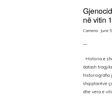
Gjenocid
në vitin
Cameria
·
June 
Historia e sh
datash tragjik
historiografia
shqiptarëve ç
dhe vera e viti