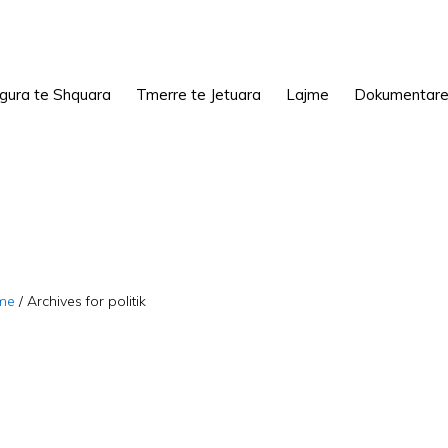
igura te Shquara
Tmerre te Jetuara
Lajme
Dokumentar
me
/
Archives for politik