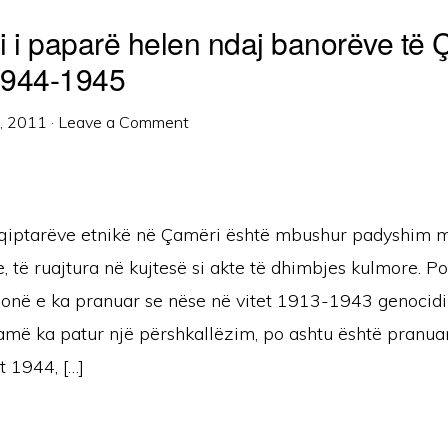
i i paparë helen ndaj banorëve të
 1944-1945
5, 2011
·
Leave a Comment
qiptarëve etnikë në Çamëri është mbushur padyshim m
e, të ruajtura në kujtesë si akte të dhimbjes kulmore. Po
 jonë e ka pranuar se nëse në vitet 1913-1943 genocidi
amë ka patur një përshkallëzim, po ashtu është pranua
t 1944, […]