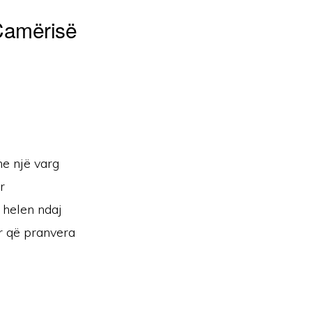
 Çamërisë
e një varg
r
 helen ndaj
r që pranvera