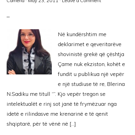
Cameria
·
May 23, 2011
·
Leave a Comment
Në kundërshtim me
deklarimet e qeveritarëve
shovinistë grekë që çështja
Çame nuk ekziston, kohët e
fundit u publikua një vepër
e një studiuse të re, Blerina
N.Sadiku me titull “”. Kjo vepër tregon se
intelektualët e rinj sot janë të frymëzuar nga
idetë e rilindasve me krenarinë e të qenit
shqiptarë, për të vënë në […]