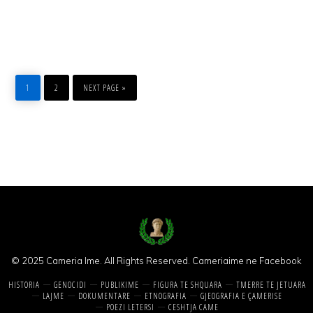
PAGE
PAGE
GO
TO
1
2
NEXT PAGE »
© 2025 Cameria Ime. All Rights Reserved.
Cameriaime ne Facebook
HISTORIA
GENOCIDI
PUBLIKIME
FIGURA TE SHQUARA
TMERRE TE JETUARA
LAJME
DOKUMENTARE
ETNOGRAFIA
GJEOGRAFIA E ÇAMERISE
POEZI LETERSI
CESHTJA CAME