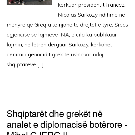
kerkuar presidentit francez,
Nicolas Sarkozy ndihme ne
menyre qe Greqia te njohe te drejtat e tyre. Sipas
agjencise se lajmeve INA, e cila ka publikuar
lajmin, ne letren derguar Sarkozy, kerkohet
denimi i genocidit grek te ushtruar ndaj
shqiptareve […]
Shqiptarët dhe grekët në
analet e diplomacisë botërore -
Mihal GJERGJI