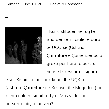
Cameria
·
June 10, 2011
·
Leave a Comment
Kur u shfaqën në jug të
Shqipërisë, inicialet e para
të UÇÇ-së (Ushtria
Çlirimtare e Çamërisë) pala
greke për herë të parë u
ndje e frikësuar në sigurinë
e saj. Kishin kaluar pak kohë dhe UÇK-të
(Ushtritë Çlirimtare në Kosovë dhe Maqedoni) ia
kishin dalë misionit të tyre. Mos vallë…po
përsëritej diçka në veri?! […]