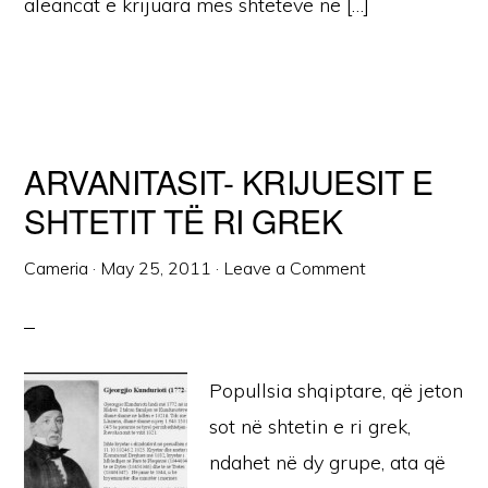
aleancat e krijuara mes shteteve në […]
ARVANITASIT- KRIJUESIT E
SHTETIT TË RI GREK
Cameria
·
May 25, 2011
·
Leave a Comment
Popullsia shqiptare, që jeton
sot në shtetin e ri grek,
ndahet në dy grupe, ata që