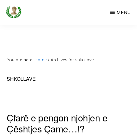
Skip
MENU
to
main
CAMERIA
Cameria
IME
content
Ime
-
Faqe
You are here:
Home
/
Archives for shkollave
e
Dedikuar
SHKOLLAVE
Popullit
Cam
Çfarë e pengon njohjen e
Çështjes Çame…!?