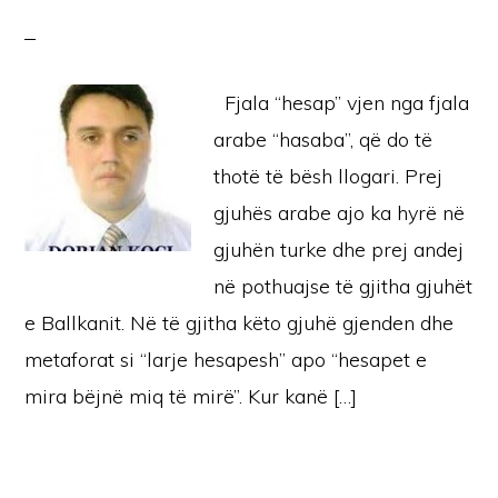
Fjala “hesap” vjen nga fjala
arabe “hasaba”, që do të
thotë të bësh llogari. Prej
gjuhës arabe ajo ka hyrë në
gjuhën turke dhe prej andej
në pothuajse të gjitha gjuhët
e Ballkanit. Në të gjitha këto gjuhë gjenden dhe
metaforat si “larje hesapesh” apo “hesapet e
mira bëjnë miq të mirë”. Kur kanë […]