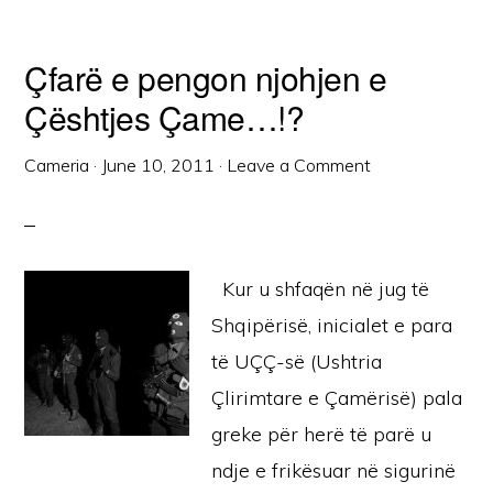
Çfarë e pengon njohjen e
Çështjes Çame…!?
Cameria
·
June 10, 2011
·
Leave a Comment
Kur u shfaqën në jug të
Shqipërisë, inicialet e para
të UÇÇ-së (Ushtria
Çlirimtare e Çamërisë) pala
greke për herë të parë u
ndje e frikësuar në sigurinë