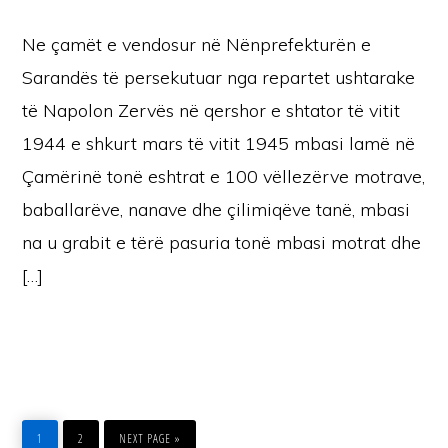
Ne çamët e vendosur në Nënprefekturën e
Sarandës të persekutuar nga repartet ushtarake
të Napolon Zervës në qershor e shtator të vitit
1944 e shkurt mars të vitit 1945 mbasi lamë në
Çamërinë tonë eshtrat e 100 vëllezërve motrave,
baballarëve, nanave dhe çilimiqëve tanë, mbasi
na u grabit e tërë pasuria tonë mbasi motrat dhe
[…]
PAGE
PAGE
GO
TO
1
2
NEXT PAGE »