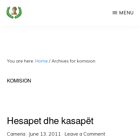
Skip
MENU
to
main
CAMERIA
Cameria
IME
content
Ime
-
Faqe
You are here:
Home
/
Archives for komision
e
Dedikuar
KOMISION
Popullit
Cam
Hesapet dhe kasapët
Cameria
·
June 13, 2011
·
Leave a Comment