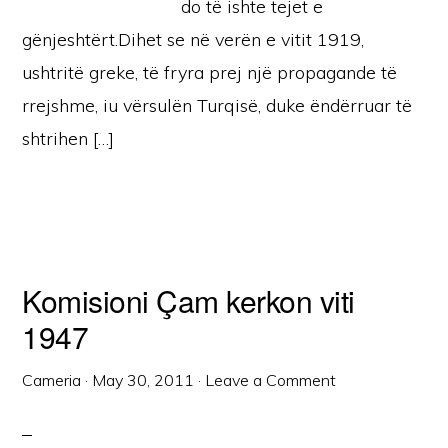
do të ishte tejet e
gënjeshtërt.Dihet se në verën e vitit 1919,
ushtritë greke, të fryra prej një propagande të
rrejshme, iu vërsulën Turqisë, duke ëndërruar të
shtrihen […]
Komisioni Çam kerkon viti
1947
Cameria
·
May 30, 2011
·
Leave a Comment