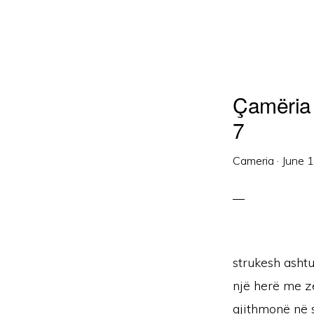
Çamëria 
7
Cameria
·
June 
strukesh ashtu
një herë me zë
gjithmonë në sy