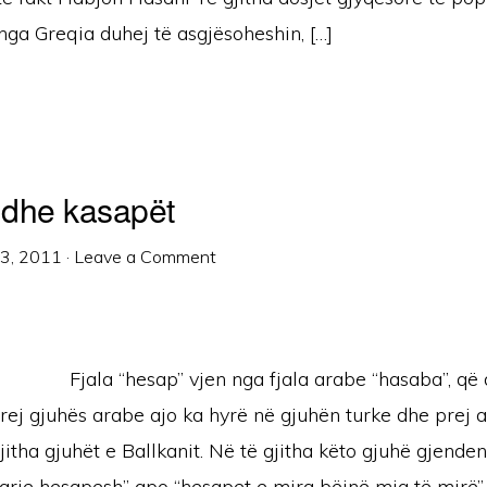
ga Greqia duhej të asgjësoheshin, […]
 dhe kasapët
13, 2011
·
Leave a Comment
Fjala “hesap” vjen nga fjala arabe “hasaba”, që 
Prej gjuhës arabe ajo ka hyrë në gjuhën turke dhe prej 
jitha gjuhët e Ballkanit. Në të gjitha këto gjuhë gjende
larje hesapesh” apo “hesapet e mira bëjnë miq të mirë”.