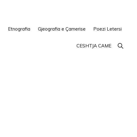
e
Etnografia
Gjeografia e Çamerise
Poezi Letersi
Show
CESHTJA CAME
Search