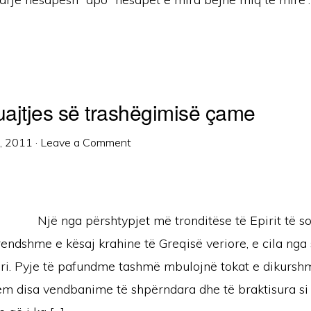
ruajtjes së trashëgimisë çame
1, 2011
·
Leave a Comment
Një nga përshtypjet më tronditëse të Epirit të s
endshme e kësaj krahine të Greqisë veriore, e cila nga
ëri. Pyje të pafundme tashmë mbulojnë tokat e dikurshm
ëm disa vendbanime të shpërndara dhe të braktisura si 