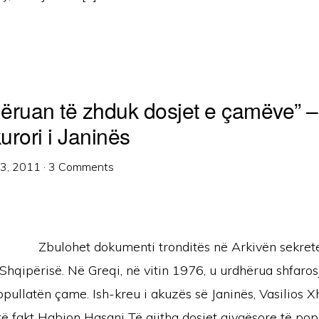
ëruan të zhduk dosjet e çamëve” –
urori i Janinës
13, 2011
·
3 Comments
Zbulohet dokumenti tronditës në Arkivën sekrete
Shqipërisë. Në Greqi, në vitin 1976, u urdhërua shfarosj
pullatën çame. Ish-kreu i akuzës së Janinës, Vasilios Xh
ë fakt Habjon Hasani Të gjitha dosjet gjyqësore të popu