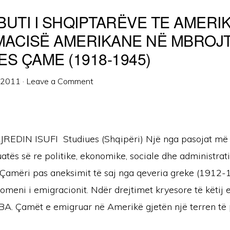
BUTI I SHQIPTARËVE TE AMERI
OMACISË AMERIKANE NË MBROJT
S ÇAME (1918-1945)
, 2011
·
Leave a Comment
JREDIN ISUFI Studiues (Shqipëri) Një nga pasojat më 
uatës së re politike, ekonomike, sociale dhe administrati
Çamëri pas aneksimit të saj nga qeveria greke (1912-1
omeni i emigracionit. Ndër drejtimet kryesore të këtij 
BA. Çamët e emigruar në Amerikë gjetën një terren të