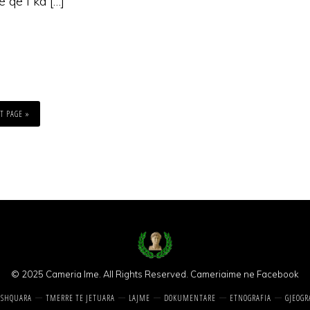
e që i ka […]
T PAGE »
© 2025 Cameria Ime. All Rights Reserved.
Cameriaime ne Facebook
 SHQUARA
TMERRE TE JETUARA
LAJME
DOKUMENTARE
ETNOGRAFIA
GJEOGR