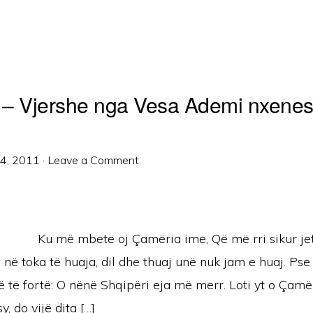
– Vjershe nga Vesa Ademi nxenes
14, 2011
·
Leave a Comment
Ku më mbete oj Çamëria ime, Që më rri sikur je
 në toka të huaja, dil dhe thuaj unë nuk jam e huaj. Pse
 të fortë: O nënë Shqipëri eja më merr. Loti yt o Çamë
, do vijë dita […]