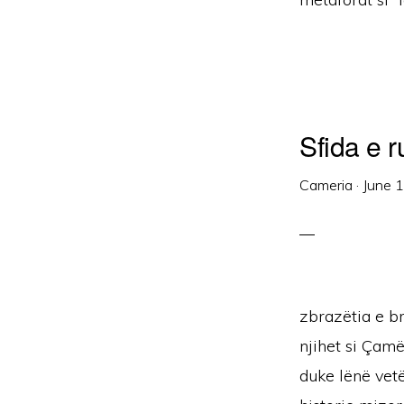
Sfida e 
Cameria
·
June 
zbrazëtia e br
njihet si Çam
duke lënë vet