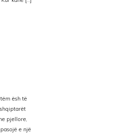
otëm ësh të
 shqiptarët
e pjellore,
pasojë e një