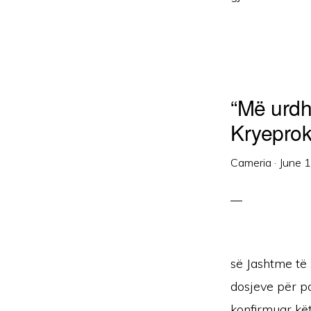
“Më urdh
Kryeprok
Cameria
·
June 
së Jashtme të 
dosjeve për po
konfirmuar kët