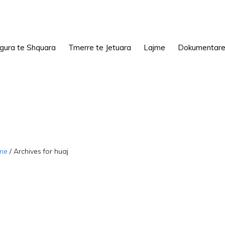
igura te Shquara
Tmerre te Jetuara
Lajme
Dokumentar
me
/
Archives for huaj