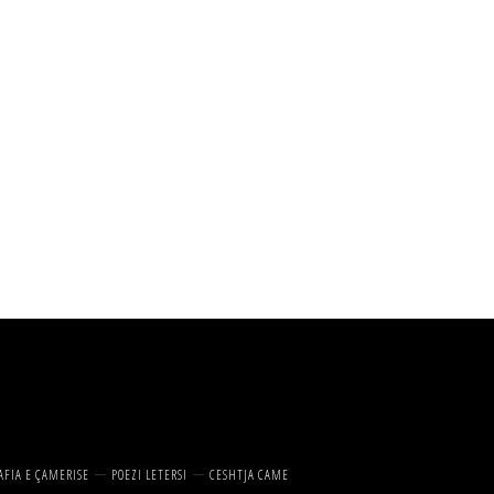
AFIA E ÇAMERISE
POEZI LETERSI
CESHTJA CAME