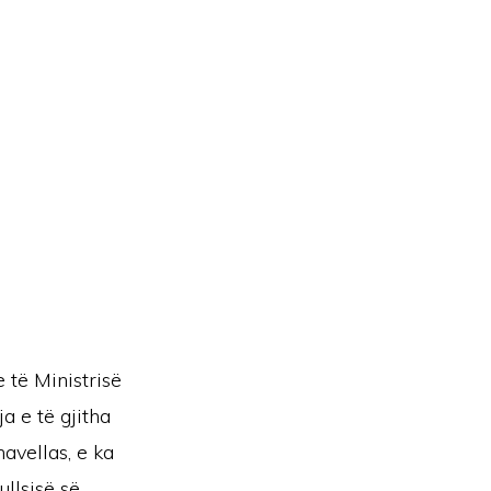
 të Ministrisë
a e të gjitha
avellas, e ka
llsisë së