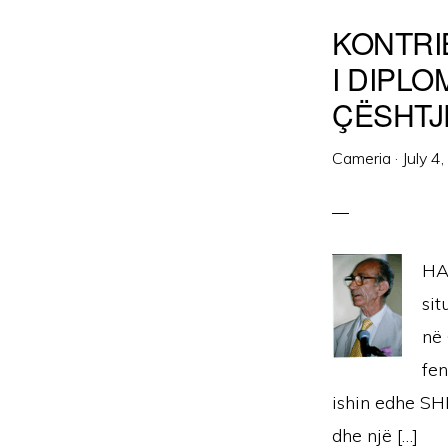
KONTRI
I DIPL
ÇËSHTJE
Cameria
·
July 4
HA
sit
në 
fen
ishin edhe SH
dhe një […]