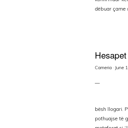
dëbuar çame n
Hesapet
Cameria
·
June 
bësh llogari. 
pothuajse të g
metaforat si “