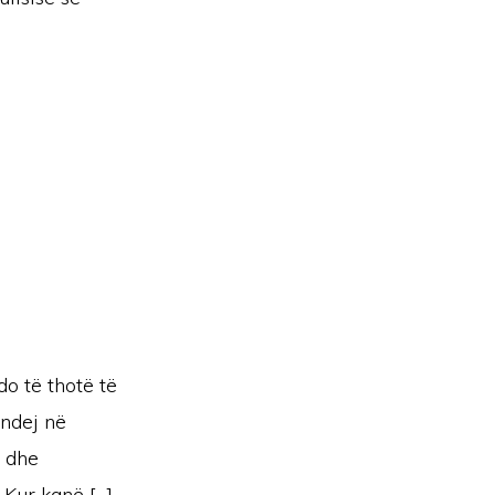
do të thotë të
andej në
n dhe
 Kur kanë […]