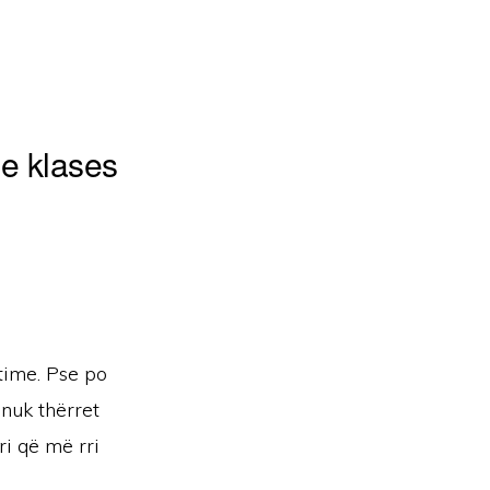
e klases
time. Pse po
 nuk thërret
ri që më rri