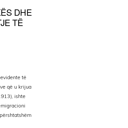
KËS DHE
JE TË
evidente të
ve që u krijua
913), ishte
emigracioni
 përshtatshëm