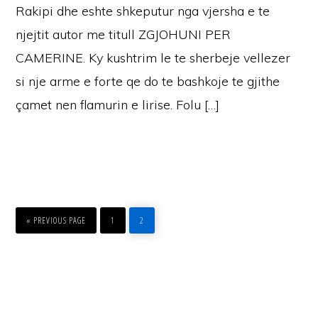
Rakipi dhe eshte shkeputur nga vjersha e te
njejtit autor me titull ZGJOHUNI PER
CAMERINE. Ky kushtrim le te sherbeje vellezer
si nje arme e forte qe do te bashkoje te gjithe
çamet nen flamurin e lirise. Folu […]
GO
PAGE
PAGE
TO
«
PREVIOUS PAGE
1
2