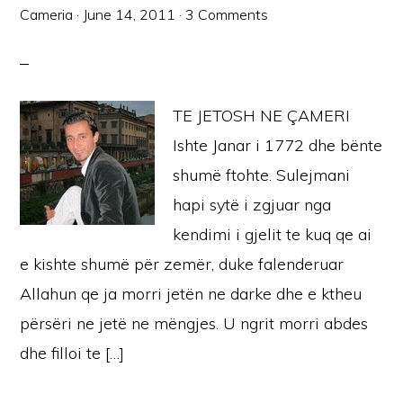
Cameria
·
June 14, 2011
·
3 Comments
TE JETOSH NE ÇAMERI
Ishte Janar i 1772 dhe bënte
shumë ftohte. Sulejmani
hapi sytë i zgjuar nga
kendimi i gjelit te kuq qe ai
e kishte shumë për zemër, duke falenderuar
Allahun qe ja morri jetën ne darke dhe e ktheu
përsëri ne jetë ne mëngjes. U ngrit morri abdes
dhe filloi te […]