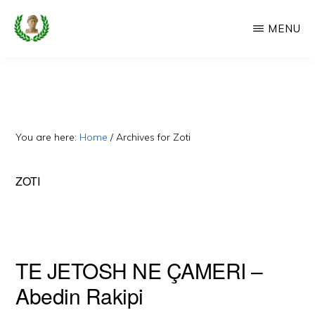
Skip
MENU
to
main
CAMERIA
Cameria
IME
content
Ime
-
Faqe
You are here:
Home
/
Archives for Zoti
e
Dedikuar
ZOTI
Popullit
Cam
TE JETOSH NE ÇAMERI –
Abedin Rakipi