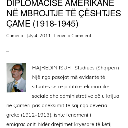
DIPLOMACISË AMERIKANE
NË MBROJTJE TË ÇËSHTJES
ÇAME (1918-1945)
Cameria
·
July 4, 2011
·
Leave a Comment
HAJREDIN ISUFI Studiues (Shqipëri)
Një nga pasojat më evidente të
situatës së re politike, ekonomike,
sociale dhe administrative që u krijua
në Çamëri pas aneksimit të saj nga qeveria
greke (1912-1913), ishte fenomeni i
emigracionit. Ndër drejtimet kryesore të këtij