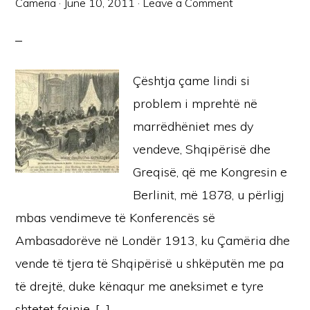
Cameria
·
June 10, 2011
·
Leave a Comment
Çështja çame lindi si
problem i mprehtë në
marrëdhëniet mes dy
vendeve, Shqipërisë dhe
Greqisë, që me Kongresin e
Berlinit, më 1878, u përligj
mbas vendimeve të Konferencës së
Ambasadorëve në Londër 1913, ku Çamëria dhe
vende të tjera të Shqipërisë u shkëputën me pa
të drejtë, duke kënaqur me aneksimet e tyre
shtetet fqinje. […]