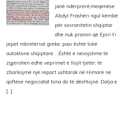
janë ndërprerë,meqenëse
Abdyl Frashëri ngul këmbë
për sovranitetin shqiptar
dhe nuk pranon që Epiri t’i
jepet mbretërisë greke, pasi është tokë
autoktone shqiptare. …Është e nevojshme të
zgjerohen edhe veprimet e llojit tjetër; të
zbarkojmë një repart ushtarak në Himarë në
qoftëse negociatat tona do të dështojnë. Dalja e
[…]