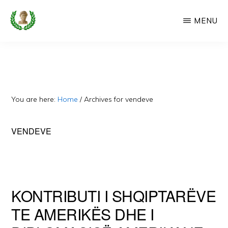
Skip
MENU
to
main
CAMERIA
Cameria
IME
content
Ime
-
Faqe
You are here:
Home
/
Archives for vendeve
e
Dedikuar
VENDEVE
Popullit
Cam
KONTRIBUTI I SHQIPTARËVE
TE AMERIKËS DHE I