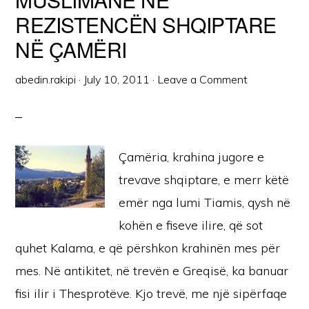
REZISTENCËN SHQIPTARE
NË ÇAMËRI
abedin.rakipi
·
July 10, 2011
·
Leave a Comment
Çamëria, krahina jugore e
trevave shqiptare, e merr këtë
emër nga lumi Tiamis, qysh në
kohën e fiseve ilire, që sot
quhet Kalama, e që përshkon krahinën mes për
mes. Në antikitet, në trevën e Greqisë, ka banuar
fisi ilir i Thesprotëve. Kjo trevë, me një sipërfaqe