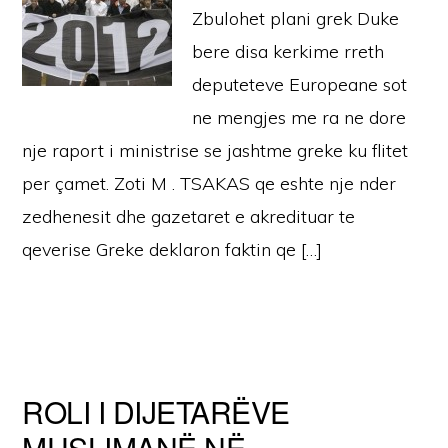
Zbulohet plani grek Duke
bere disa kerkime rreth
deputeteve Europeane sot
ne mengjes me ra ne dore
nje raport i ministrise se jashtme greke ku flitet
per çamet. Zoti M . TSAKAS qe eshte nje nder
zedhenesit dhe gazetaret e akredituar te
qeverise Greke deklaron faktin qe […]
ROLI I DIJETARËVE
MUSLIMANË NË