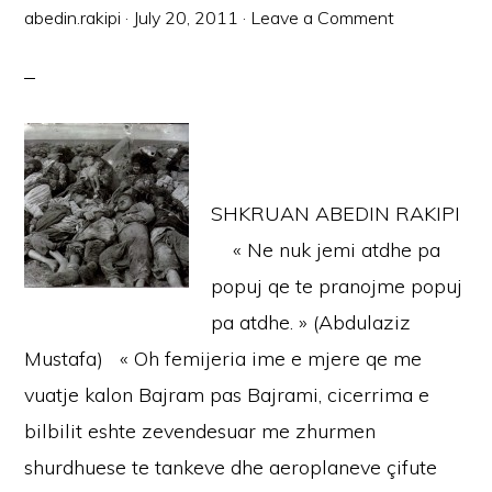
abedin.rakipi
·
July 20, 2011
·
Leave a Comment
SHKRUAN ABEDIN RAKIPI
« Ne nuk jemi atdhe pa
popuj qe te pranojme popuj
pa atdhe. » (Abdulaziz
Mustafa) « Oh femijeria ime e mjere qe me
vuatje kalon Bajram pas Bajrami, cicerrima e
bilbilit eshte zevendesuar me zhurmen
shurdhuese te tankeve dhe aeroplaneve çifute