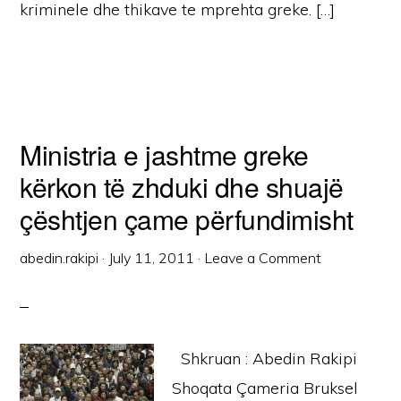
kriminele dhe thikave te mprehta greke. […]
Ministria e jashtme greke
kërkon të zhduki dhe shuajë
çështjen çame përfundimisht
abedin.rakipi
·
July 11, 2011
·
Leave a Comment
Shkruan : Abedin Rakipi
Shoqata Çameria Bruksel