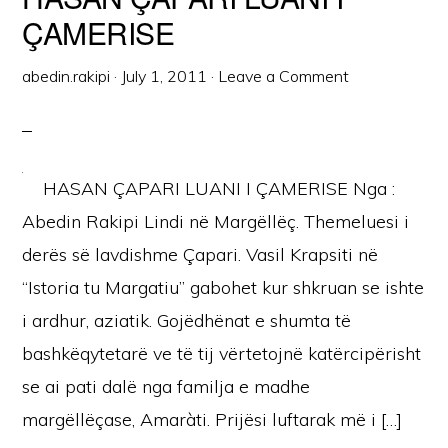
ÇAMERISE
abedin.rakipi
·
July 1, 2011
·
Leave a Comment
HASAN ÇAPARI LUANI I ÇAMERISE Nga :
Abedin Rakipi Lindi në Margëllëç. Themeluesi i
derës së lavdishme Çapari. Vasil Krapsiti në
“Istoria tu Margatiu” gabohet kur shkruan se ishte
i ardhur, aziatik. Gojëdhënat e shumta të
bashkëqytetarë ve të tij vërtetojnë katërcipërisht
se ai pati dalë nga familja e madhe
margëllëçase, Amaràti. Prijësi luftarak më i […]