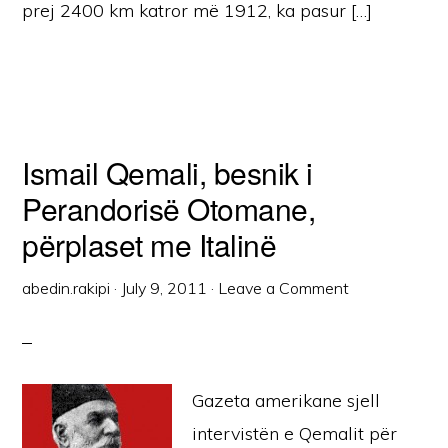
prej 2400 km katror më 1912, ka pasur […]
Ismail Qemali, besnik i
Perandorisë Otomane,
përplaset me Italinë
abedin.rakipi
·
July 9, 2011
·
Leave a Comment
Gazeta amerikane sjell
intervistën e Qemalit për