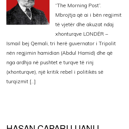
“The Morning Post”.
Mbrojtja që ai i bën regjimit
të vjetër dhe akuzat ndaj
xhonturqve LONDËR –
Ismail bej Qemali, tri herë guvernator i Tripolit
nën regjimin hamidian (Abdul Hamid) dhe që
nga ardhja në pushtet e turqve të rinj
(xhonturqve), një kritik rebel i politikës së
turqizmit […]
HASAN ÇAPARI LUANI I