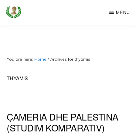
Skip
MENU
to
main
CAMERIA
Cameria
IME
content
Ime
-
Faqe
You are here:
Home
/
Archives for thyamis
e
Dedikuar
THYAMIS
Popullit
Cam
ÇAMERIA DHE PALESTINA
(STUDIM KOMPARATIV)