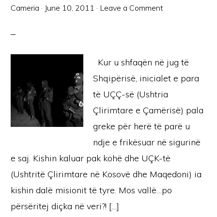
Cameria
·
June 10, 2011
·
Leave a Comment
Kur u shfaqën në jug të
Shqipërisë, inicialet e para
të UÇÇ-së (Ushtria
Çlirimtare e Çamërisë) pala
greke për herë të parë u
ndje e frikësuar në sigurinë
e saj. Kishin kaluar pak kohë dhe UÇK-të
(Ushtritë Çlirimtare në Kosovë dhe Maqedoni) ia
kishin dalë misionit të tyre. Mos vallë…po
përsëritej diçka në veri?! […]