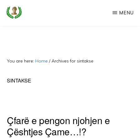
Skip
MENU
to
main
CAMERIA
Cameria
IME
content
Ime
-
Faqe
You are here:
Home
/
Archives for sintakse
e
Dedikuar
SINTAKSE
Popullit
Cam
Çfarë e pengon njohjen e
Çështjes Çame…!?