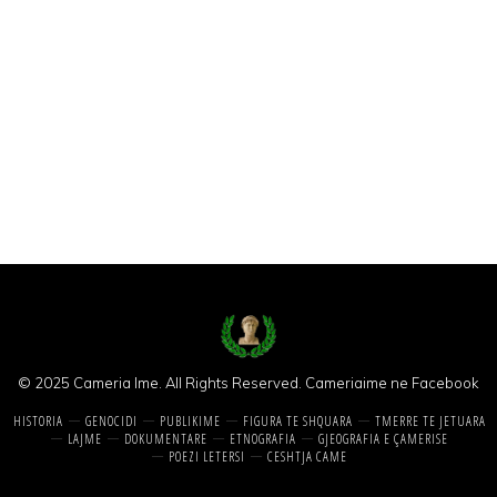
© 2025 Cameria Ime. All Rights Reserved.
Cameriaime ne Facebook
HISTORIA
GENOCIDI
PUBLIKIME
FIGURA TE SHQUARA
TMERRE TE JETUARA
LAJME
DOKUMENTARE
ETNOGRAFIA
GJEOGRAFIA E ÇAMERISE
POEZI LETERSI
CESHTJA CAME