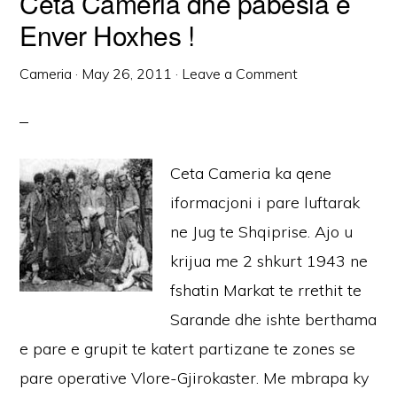
Ceta Cameria dhe pabesia e
Enver Hoxhes !
Cameria
·
May 26, 2011
·
Leave a Comment
Ceta Cameria ka qene
iformacjoni i pare luftarak
ne Jug te Shqiprise. Ajo u
krijua me 2 shkurt 1943 ne
fshatin Markat te rrethit te
Sarande dhe ishte berthama
e pare e grupit te katert partizane te zones se
pare operative Vlore-Gjirokaster. Me mbrapa ky