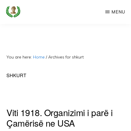
Skip
MENU
to
main
CAMERIA
Cameria
IME
content
Ime
-
Faqe
You are here:
Home
/
Archives for shkurt
e
Dedikuar
SHKURT
Popullit
Cam
Viti 1918. Organizimi i parë i
Çamërisë ne USA