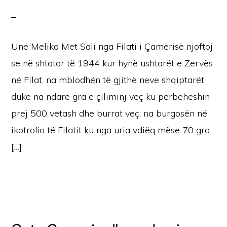
Unë Melika Met Sali nga Filati i Çamërisë njoftoj
se në shtator të 1944 kur hynë ushtarët e Zervës
në Filat, na mblodhën të gjithë neve shqiptarët
duke na ndarë gra e çiliminj veç ku përbëheshin
prej 500 vetash dhe burrat veç, na burgosën në
ikotrofio të Filatit ku nga uria vdiëq mëse 70 gra
[…]