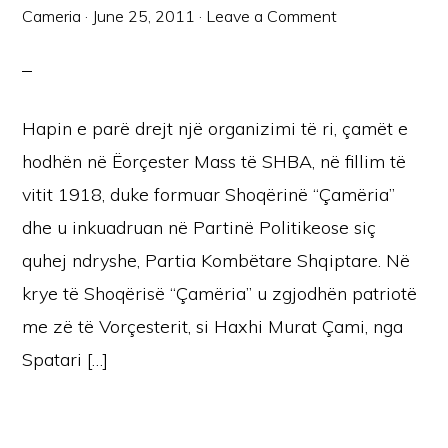
Cameria
·
June 25, 2011
·
Leave a Comment
Hapin e parë drejt një organizimi të ri, çamët e
hodhën në Ëorçester Mass të SHBA, në fillim të
vitit 1918, duke formuar Shoqërinë “Çamëria”
dhe u inkuadruan në Partinë Politikeose siç
quhej ndryshe, Partia Kombëtare Shqiptare. Në
krye të Shoqërisë “Çamëria” u zgjodhën patriotë
me zë të Vorçesterit, si Haxhi Murat Çami, nga
Spatari […]