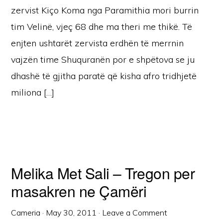
zervist Kiço Koma nga Paramithia mori burrin
tim Velinë, vjeç 68 dhe ma theri me thikë. Të
enjten ushtarët zervista erdhën të merrnin
vajzën time Shuquranën por e shpëtova se ju
dhashë të gjitha paratë që kisha afro tridhjetë
miliona […]
Melika Met Sali – Tregon per
masakren ne Çamëri
Cameria
·
May 30, 2011
·
Leave a Comment