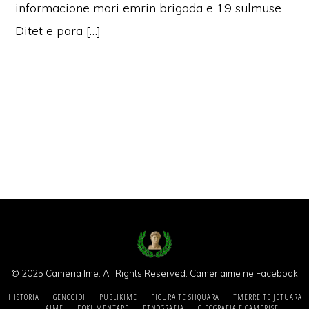
informacione mori emrin brigada e 19 sulmuse.
Ditet e para […]
© 2025 Cameria Ime. All Rights Reserved.
Cameriaime ne Facebook
HISTORIA
GENOCIDI
PUBLIKIME
FIGURA TE SHQUARA
TMERRE TE JETUARA
LAJME
DOKUMENTARE
ETNOGRAFIA
GJEOGRAFIA E ÇAMERISE