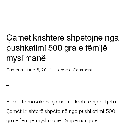
Çamët krishterë shpëtojnë nga
pushkatimi 500 gra e fëmijë
myslimanë
Cameria
·
June 6, 2011
·
Leave a Comment
Përballë masakrës, çamët në krah të njëri-tjetrit-
Çamët krishterë shpëtojnë nga pushkatimi 500
gra e fëmijë myslimanë Shpërngulja e