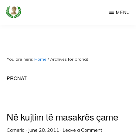
Skip
MENU
to
main
CAMERIA
Cameria
IME
content
Ime
-
Faqe
You are here:
Home
/
Archives for pronat
e
Dedikuar
PRONAT
Popullit
Cam
Në kujtim të masakrës çame
Cameria
·
June 28, 2011
·
Leave a Comment