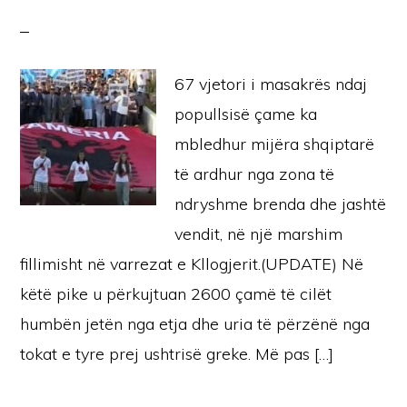
67 vjetori i masakrës ndaj
popullsisë çame ka
mbledhur mijëra shqiptarë
të ardhur nga zona të
ndryshme brenda dhe jashtë
vendit, në një marshim
fillimisht në varrezat e Kllogjerit.(UPDATE) Në
këtë pike u përkujtuan 2600 çamë të cilët
humbën jetën nga etja dhe uria të përzënë nga
tokat e tyre prej ushtrisë greke. Më pas […]