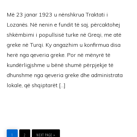
Më 23 janar 1923 u nënshkrua Traktati i
Lozanës. Në nenin e fundit të saj, përcaktohej
shkëmbimi i popullsisë turke në Greqi, me atë
greke në Turqi. Ky angazhim u konfirmua disa
herë nga qeveria greke. Por në mënyrë të
kundërligjshme u bënë shumë përpjekje të
dhunshme nga qeveria greke dhe administrata
lokale, që shqiptarët […]
PAGE
PAGE
GO
TO
1
2
NEXT PAGE »