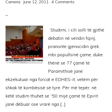
Cameria
·
June 12, 2011
·
4 Comments
Studimi, i cili solli të gjithë
debatin në vendin fqinj,
pranonte gjenocidin grek
mbi popullsinë çame, duke
thënë se 77 çamë të
Paramithisë janë
ekzekutuar nga forcat e EDHES-it, vetëm për
shkak të kombësisë së tyre. Për më tepër, në
këtë studim thuhet se “50 mijë çamë të Epirit
janë dëbuar ose vrarë nga […]