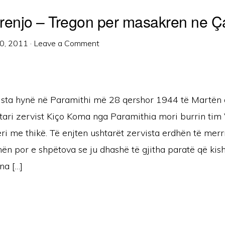
renjo – Tregon per masakren ne Ç
0, 2011
·
Leave a Comment
ista hynë në Paramithi më 28 qershor 1944 të Martën 
ari zervist Kiço Koma nga Paramithia mori burrin tim V
i me thikë. Të enjten ushtarët zervista erdhën të merr
ën por e shpëtova se ju dhashë të gjitha paratë që kis
na […]