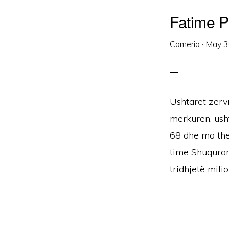
Fatime P
Cameria
·
May 3
Ushtarët zerv
mërkurën, usht
68 dhe ma ther
time Shuquran
tridhjetë milio