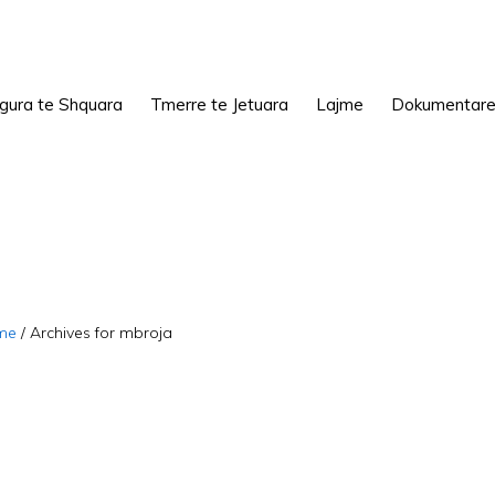
igura te Shquara
Tmerre te Jetuara
Lajme
Dokumentar
me
/
Archives for mbroja