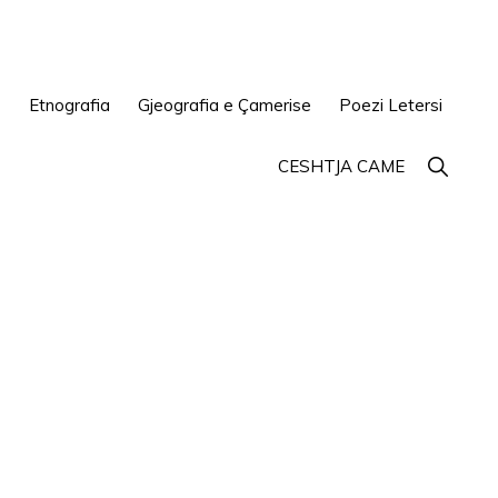
e
Etnografia
Gjeografia e Çamerise
Poezi Letersi
Show
CESHTJA CAME
Search