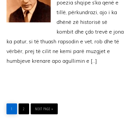
poezia shqipe s’ka qenë e
tillë, përkundrazi, ajo i ka
dhënë zë historisë së
kombit dhe çdo trevë e jona
ka patur, si të thuash rapsodin e vet, rob dhe të
vërbër, prej të cilit ne kemi parë muzgjet e
humbjeve krenare apo agullimin e […]
PAGE
PAGE
GO
TO
1
2
NEXT PAGE »