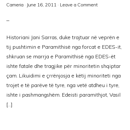
Cameria
·
June 16, 2011
·
Leave a Comment
Historiani Jani Sarras, duke trajtuar në veprën e
tij pushtimin e Paramithisë nga forcat e EDES-it,
shkruan se marrja e Paramithisë nga EDES-ët
ishte fatale dhe tragjike për minoritetin shqiptar
çam. Likuidimi e çrrënjosja e këtij minoriteti nga
trojet e të parëve të tyre, nga vetë atdheu i tyre,
ishte i pashmangshëm. Edeisti paramithjot, Vasil
[…]