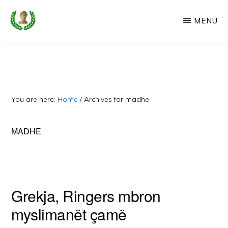
Skip
MENU
to
main
CAMERIA
Cameria
IME
content
Ime
-
Faqe
You are here:
Home
/
Archives for madhe
e
Dedikuar
MADHE
Popullit
Cam
Grekja, Ringers mbron
myslimanët çamë