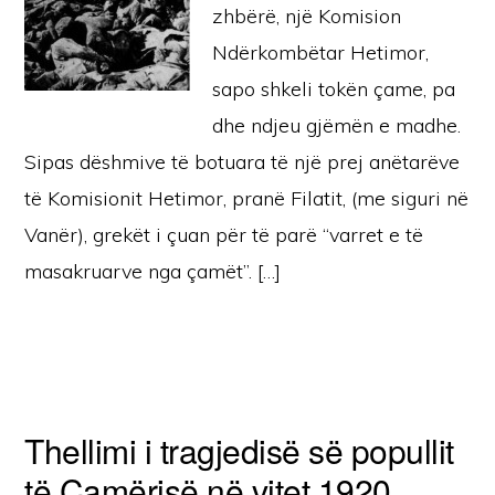
zhbërë, një Komision
Ndërkombëtar Hetimor,
sapo shkeli tokën çame, pa
dhe ndjeu gjëmën e madhe.
Sipas dëshmive të botuara të një prej anëtarëve
të Komisionit Hetimor, pranë Filatit, (me siguri në
Vanër), grekët i çuan për të parë “varret e të
masakruarve nga çamët”. […]
Thellimi i tragjedisë së popullit
të Camërisë në vitet 1920