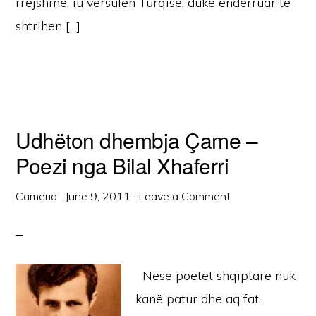
rrejshme, iu vërsulën Turqisë, duke ëndërruar të
shtrihen […]
Udhëton dhembja Çame –
Poezi nga Bilal Xhaferri
Cameria
·
June 9, 2011
·
Leave a Comment
Nëse poetet shqiptarë nuk
kanë patur dhe aq fat,