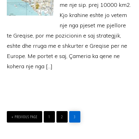
me nje sip. prej 10000 km2.
Kjo krahine eshte jo vetem
nje nga pjeset me pjellore
te Greqise, por me pozicionin e saj strategjik,
eshte dhe rruga me e shkurter e Greqise per ne
Europe. Me portet e saj, Çameria ka qene ne
kohera nje nga […]
GO
PAGE
PAGE
PAGE
TO
«
PREVIOUS PAGE
1
2
3