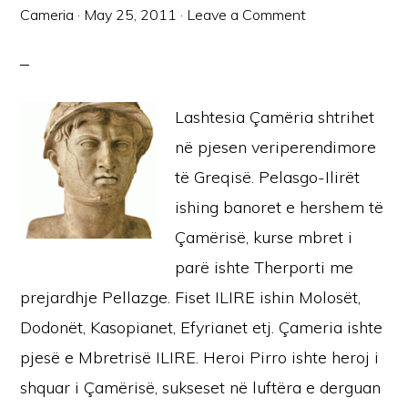
Cameria
·
May 25, 2011
·
Leave a Comment
Lashtesia Çamëria shtrihet
në pjesen veriperendimore
të Greqisë. Pelasgo-Ilirët
ishing banoret e hershem të
Çamërisë, kurse mbret i
parë ishte Therporti me
prejardhje Pellazge. Fiset ILIRE ishin Molosët,
Dodonët, Kasopianet, Efyrianet etj. Çameria ishte
pjesë e Mbretrisë ILIRE. Heroi Pirro ishte heroj i
shquar i Çamërisë, sukseset në luftëra e derguan