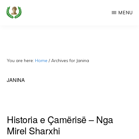
Skip
MENU
to
main
CAMERIA
Cameria
IME
content
Ime
-
Faqe
You are here:
Home
/
Archives for Janina
e
Dedikuar
JANINA
Popullit
Cam
Historia e Çamërisë – Nga
Mirel Sharxhi